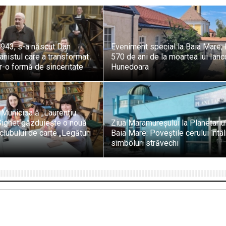
1943, s-a născut Dan
Eveniment special la Baia Mare, 
ianistul care a transformat
570 de ani de la moartea lui Ianc
r-o formă de sinceritate
Hunedoara
 Municipală „Laurențiu
 Sighet găzduiește o nouă
Ziua Maramureșului la Planetariu
 clubului de carte „Legături
Baia Mare: Poveștile cerului întâ
simboluri străvechi