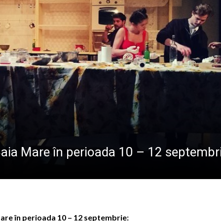
CREDINȚA”
născut Viorel Costin „feciorul de pe Mara”
ramureș, vineri 7 august 2026
 „Săliștenii” va urca pe scena Festivalului Internațional d
 născut Dan Grigore, pianistul care a transformat muzica î
Baia Mare în perioada 10 – 12 septembr
Mare în perioada 10 – 12 septembrie: