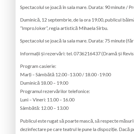
Spectacolul se joacă în sala mare. Durata: 90 minute / Preț 
Duminică, 12 septembrie, de la ora 19.00, publicul băimăr
”ImproJoker”, regia artistică Mihaela Sîrbu.
Spectacolul se joacă la sala mare. Durata: 75 minute (fără 
Informații și rezervări: tel. 0736216437 (Dramă și Revi
Program casierie:
Marți – Sâmbătă 12.00 -13.00 / 18.00 -19.00
Duminică 18.00 – 19.00
Programul rezervărilor telefonice:
Luni – Vineri: 11.00 – 16.00
Sâmbătă: 12.00 – 13.00
Publicul este rugat să poarte mască, să respecte măsurile
dezinfectare pe care teatrul le pune la dispoziție. Dacă 