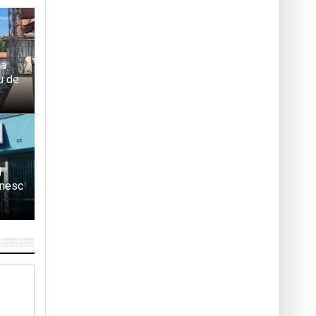
la
u de
l
lnesc