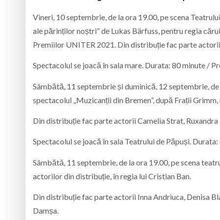
Vineri, 10 septembrie, de la ora 19.00, pe scena Teatru
ale părinților noștri” de Lukas Bärfuss, pentru regia căr
Premiilor UNITER 2021. Din distribuție fac parte actorii
Spectacolul se joacă în sala mare. Durata: 80 minute / Preț
Sâmbătă, 11 septembrie și duminică, 12 septembrie, de la
spectacolul „Muzicanții din Bremen”, după Frații Grimm, 
Din distribuție fac parte actorii Camelia Strat, Ruxandra
Spectacolul se joacă în sala Teatrului de Păpuși. Durata: 6
Sâmbătă, 11 septembrie, de la ora 19.00, pe scena teatrul
actorilor din distribuție, în regia lui Cristian Ban.
Din distribuție fac parte actorii Inna Andriuca, Denisa 
Damșa.