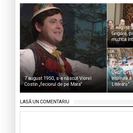
6 august 
Grigore, p
muzica înt
Biblioteca
Ulici” din
7 august 1950, s-a născut Viorel
întâlnire a
Costin „feciorul de pe Mara”
Literare”
LASĂ UN COMENTARIU