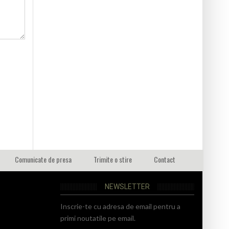
Comunicate de presa
Trimite o stire
Contact
NEWSLETTER
Inscrie-te cu adresa de email pentru a
primi noutatile pe email.