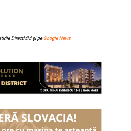
tirile DirectMM și pe
Google News
.