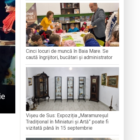
e Folclor „Cântecele Munților” de la Sibiu
Cinci locuri de muncă în Baia Mare. Se
ntr-o formă de sinceritate
caută îngrijitori, bucătari și administrator
ie
Vișeu de Sus: Expoziția „Maramureșul
Tradițional în Miniaturi și Artă” poate fi
vizitată până în 15 septembrie