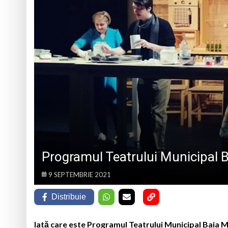
PÂNĂ ÎN 15 SEPTEMBRIE
7 august 1950, s-a 
Prognoza meteo Ma
Ansamblul Folcloric
6 august 1943, s-a
Programul Teatrului Municipal 
9 SEPTEMBRIE 2021
Distribuie
Iată care este Programul Teatrului Municipal Baia 