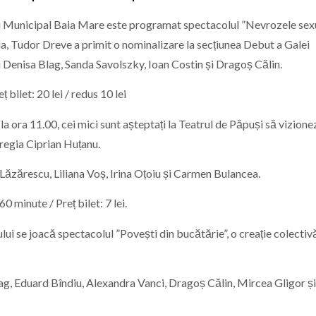
lui Municipal Baia Mare este programat spectacolul ”Nevrozele sex
uia, Tudor Dreve a primit o nominalizare la secțiunea Debut a Galei
 Denisa Blag, Sanda Savolszky, Ioan Costin și Dragoș Călin.
 bilet: 20 lei / redus 10 lei
 ora 11.00, cei mici sunt așteptați la Teatrul de Păpuși să vizione
regia Ciprian Huțanu.
 Lăzărescu, Liliana Voș, Irina Oțoiu și Carmen Bulancea.
0 minute / Preț bilet: 7 lei.
ui se joacă spectacolul ”Povești din bucătărie”, o creație colectiv
Blag, Eduard Bîndiu, Alexandra Vanci, Dragoș Călin, Mircea Gligor ș