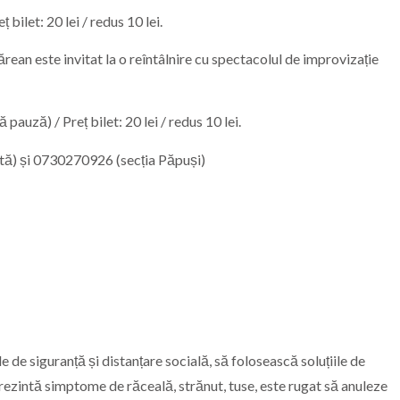
bilet: 20 lei / redus 10 lei.
ean este invitat la o reîntâlnire cu spectacolul de improvizație
pauză) / Preț bilet: 20 lei / redus 10 lei.
stă) și 0730270926 (secția Păpuși)
 de siguranță și distanțare socială, să folosească soluțiile de
prezintă simptome de răceală, strănut, tuse, este rugat să anuleze