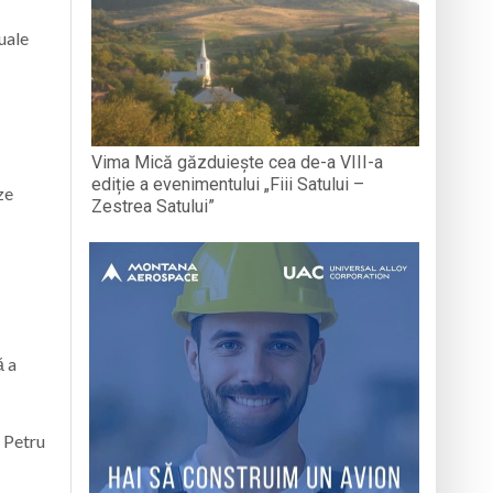
uale
Vima Mică găzduiește cea de-a VIII-a
ediție a evenimentului „Fiii Satului –
ze
Zestrea Satului”
ă a
i Petru