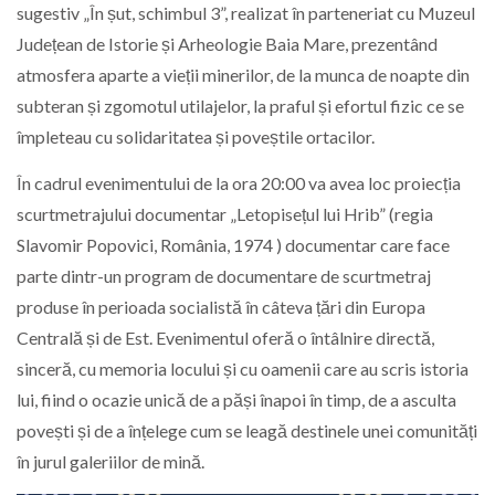
sugestiv „În șut, schimbul 3”, realizat în parteneriat cu Muzeul
Județean de Istorie și Arheologie Baia Mare, prezentând
atmosfera aparte a vieții minerilor, de la munca de noapte din
subteran și zgomotul utilajelor, la praful și efortul fizic ce se
împleteau cu solidaritatea și poveștile ortacilor.
În cadrul evenimentului de la ora 20:00 va avea loc proiecția
scurtmetrajului documentar „Letopisețul lui Hrib” (regia
Slavomir Popovici, România, 1974 ) documentar care face
parte dintr-un program de documentare de scurtmetraj
produse în perioada socialistă în câteva țări din Europa
Centrală și de Est. Evenimentul oferă o întâlnire directă,
sinceră, cu memoria locului și cu oamenii care au scris istoria
lui, fiind o ocazie unică de a păși înapoi în timp, de a asculta
povești și de a înțelege cum se leagă destinele unei comunități
în jurul galeriilor de mină.