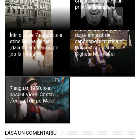
Gravimetrul – proză de
Crișan, maramureșean
Marian Ilea (XXV)
printr-o întâmplare
„12 pianiști la 2 piane – O
Într-o zi de 7 august s-a
după-amiază de
stins Badea Cârțan,
capodopere muzicale”.
„dacul” care a ajuns pe
Concert special la
jos la Roma
Sighetu Marmației
7 august 1950, s-a
născut Viorel Costin
„feciorul de pe Mara”
LASĂ UN COMENTARIU