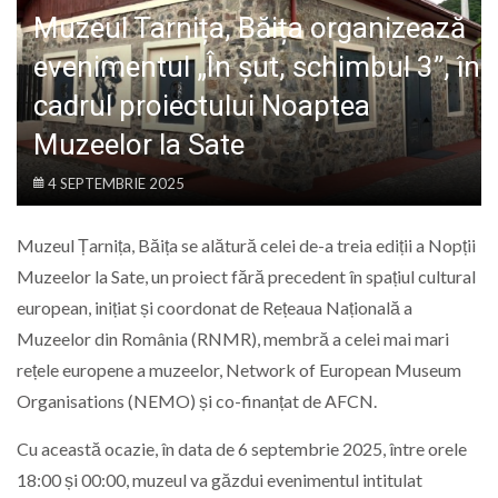
LIFE
Muzeul Tarnița, Băița organizează
evenimentul „În șut, schimbul 3”, în
cadrul proiectului Noaptea
Muzeelor la Sate
4 SEPTEMBRIE 2025
Muzeul Țarnița, Băița se alătură celei de-a treia ediții a Nopții
Muzeelor la Sate, un proiect fără precedent în spațiul cultural
european, inițiat și coordonat de Rețeaua Națională a
Muzeelor din România (RNMR), membră a celei mai mari
rețele europene a muzeelor, Network of European Museum
Organisations (NEMO) și co-finanțat de AFCN.
Cu această ocazie, în data de 6 septembrie 2025, între orele
18:00 și 00:00, muzeul va găzdui evenimentul intitulat