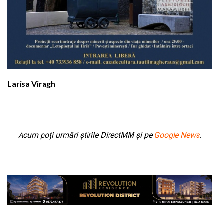
Larisa Viragh
Acum poți urmări știrile DirectMM și pe
Google News
.