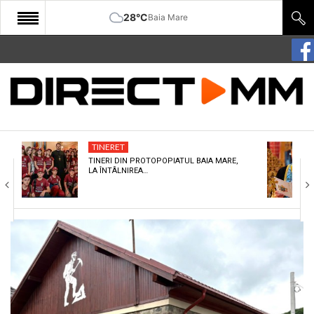
28°C
Baia Mare
START
COMUNITATE
EDITORIAL
TINERET
CULTURA
TINERI DIN PROTOPOPIATUL BAIA MARE,
LA ÎNTÂLNIREA…
ECONOMIE
SANATATE
SPORT
SPECIAL
POLITIC