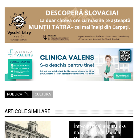
PUBLICAT ÎN:
CULTURA
ARTICOLE SIMILARE
Într-o zi de 8 august s-a
născut actorul Mircea