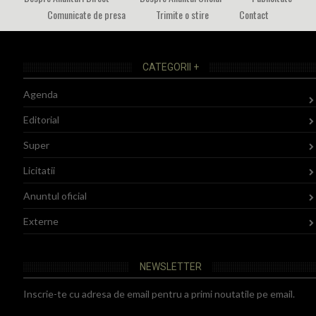
Comunicate de presa
Trimite o stire
Contact
CATEGORII +
Agenda
Editorial
Super
Licitatii
Anuntul oficial
Externe
NEWSLETTER
Inscrie-te cu adresa de email pentru a primi noutatile pe email.