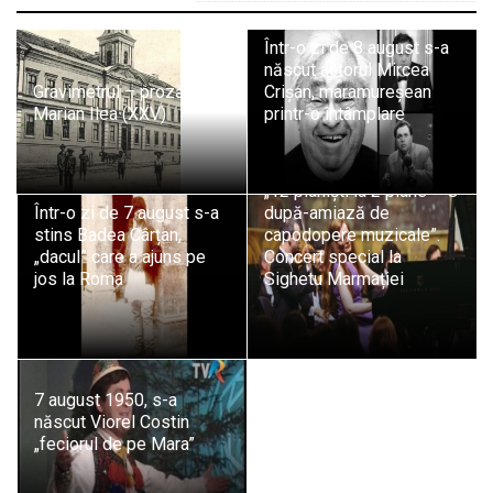
Într-o zi de 8 august s-a
născut actorul Mircea
Gravimetrul – proză de
Crișan, maramureșean
Marian Ilea (XXV)
printr-o întâmplare
„12 pianiști la 2 piane – O
Într-o zi de 7 august s-a
după-amiază de
stins Badea Cârțan,
capodopere muzicale”.
„dacul” care a ajuns pe
Concert special la
jos la Roma
Sighetu Marmației
7 august 1950, s-a
născut Viorel Costin
„feciorul de pe Mara”