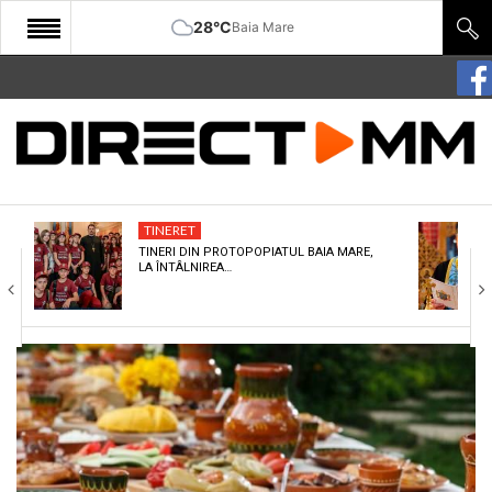
28°C
Baia Mare
START
COMUNITATE
EDITORIAL
TINERET
CULTURA
TINERI DIN PROTOPOPIATUL BAIA MARE,
LA ÎNTÂLNIREA…
ECONOMIE
SANATATE
SPORT
SPECIAL
POLITIC