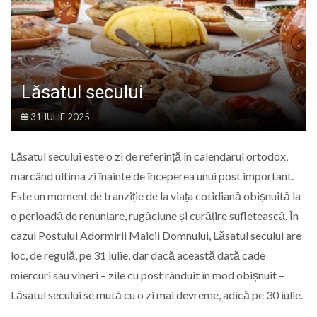
LIFE
Lăsatul secului
31 IULIE 2025
Lăsatul secului este o zi de referință în calendarul ortodox,
marcând ultima zi înainte de începerea unui post important.
Este un moment de tranziție de la viața cotidiană obișnuită la
o perioadă de renunțare, rugăciune și curățire sufletească. În
cazul Postului Adormirii Maicii Domnului, Lăsatul secului are
loc, de regulă, pe 31 iulie, dar dacă această dată cade
miercuri sau vineri – zile cu post rânduit în mod obișnuit –
Lăsatul secului se mută cu o zi mai devreme, adică pe 30 iulie.