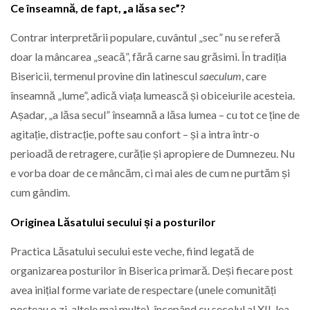
Ce înseamnă, de fapt, „a lăsa sec”?
Contrar interpretării populare, cuvântul „sec” nu se referă
doar la mâncarea „seacă”, fără carne sau grăsimi. În tradiția
Bisericii, termenul provine din latinescul
saeculum
, care
înseamnă „lume”, adică viața lumească și obiceiurile acesteia.
Așadar, „a lăsa secul” înseamnă a lăsa lumea – cu tot ce ține de
agitație, distracție, pofte sau confort – și a intra într-o
perioadă de retragere, curăție și apropiere de Dumnezeu. Nu
e vorba doar de ce mâncăm, ci mai ales de cum ne purtăm și
cum gândim.
Originea Lăsatului secului și a posturilor
Practica Lăsatului secului este veche, fiind legată de
organizarea posturilor în Biserica primară. Deși fiecare post
avea inițial forme variate de respectare (unele comunități
posteau o zi, altele mai multe), începând cu secolul al XII-lea,