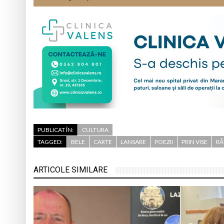
PUBLICAT ÎN:
CULTURA
TAGGED:
BELE
CARTE
LANSARE
POEZII
PRIN VISE
RĂ
ARTICOLE SIMILARE