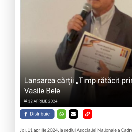
TRĂITĂ PRIN CÂNTEC
„Iancu de Hunedoar
Muzeul Județean d
Psiholog psihoterap
iar cealaltă merge
Andreea-Mihaela Dun
Atelier de lucru man
Lansarea cărții „Timp rătăcit pri
Vasile Bele
12 APRILIE 2024
Distribuie
Joi, 11 aprilie 2024, la sediul Asociației Naționale a Cad