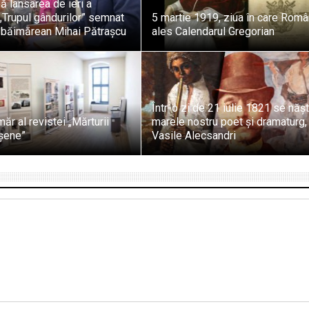
ă lansarea de ieri a
„Trupul gândurilor” semnat
5 martie 1919, ziua în care Româ
l băimărean Mihai Pătrașcu
ales Calendarul Gregorian
Într-o zi de 21 iulie 1821 se năș
ăr al revistei „Mărturii
marele nostru poet și dramaturg,
șene”
Vasile Alecsandri