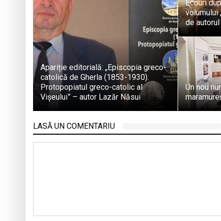
Ecouri dup
volumului 
de autoru
Apariție editorială: „Episcopia greco-
catolică de Gherla (1853-1930).
Protopopiatul greco-catolic al
Un nou num
Vișeului” – autor Lazăr Năsui
maramure
LASĂ UN COMENTARIU