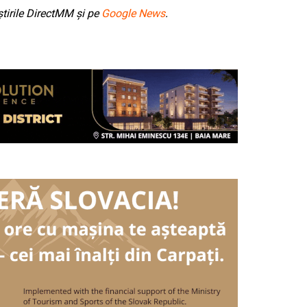
tirile DirectMM și pe
Google News
.