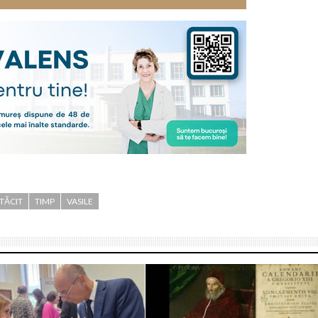
TĂCIT
TIMP
VASILE