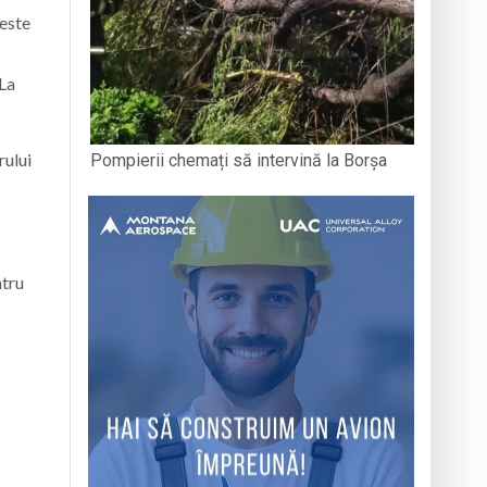
 este
 La
rului
Pompierii chemați să intervină la Borșa
ntru