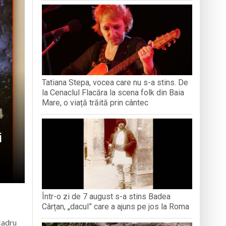
iment dedicat marelui voievod, la
ași stres, iar una dezvoltă anxietate,
opere orașul dintr-o perspectivă diferită
Tatiana Stepa, vocea care nu s-a stins. De
ați propriul talisman „prinzător de vise”
la Cenaclul Flacăra la scena folk din Baia
Mare, o viață trăită prin cântec
i
Într-o zi de 7 august s-a stins Badea
Cârțan, „dacul” care a ajuns pe jos la Roma
 cadru