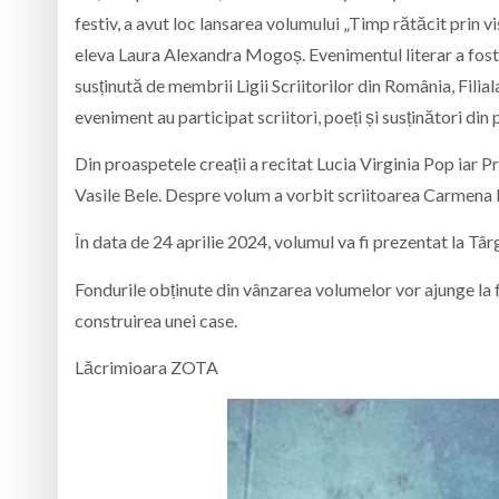
festiv, a avut loc lansarea volumului „Timp rătăcit prin 
eleva Laura Alexandra Mogoș. Evenimentul literar a fost in
susținută de membrii Ligii Scriitorilor din România, Fil
eveniment au participat scriitori, poeți și susținători di
Din proaspetele creații a recitat Lucia Virginia Pop iar Pr.
Vasile Bele. Despre volum a vorbit scriitoarea Carmena F
În data de 24 aprilie 2024, volumul va fi prezentat la T
Fondurile obținute din vânzarea volumelor vor ajunge la 
construirea unei case.
Lăcrimioara ZOTA