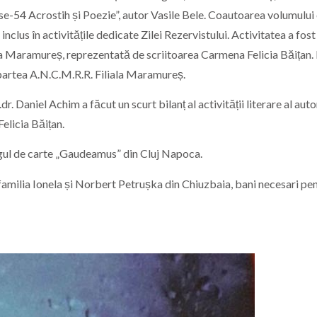
vise-54 Acrostih și Poezie”, autor Vasile Bele. Coautoarea volumului
clus în activitățile dedicate Zilei Rezervistului. Activitatea a fost
iala Maramureș, reprezentată de scriitoarea Carmena Felicia Băițan.
n partea A.N.C.M.R.R. Filiala Maramureș.
dr. Daniel Achim a făcut un scurt bilanț al activității literare al auto
elicia Băițan.
ârgul de carte „Gaudeamus” din Cluj Napoca.
familia Ionela și Norbert Petrușka din Chiuzbaia, bani necesari pe