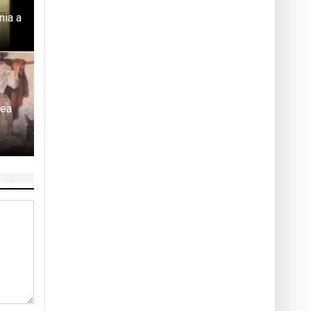
nia a
tea