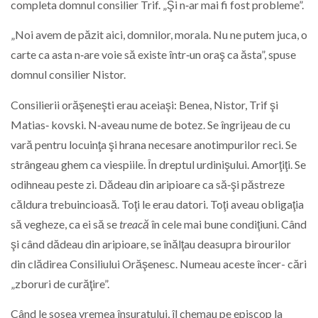
completa domnul consilier Trif. „Şi n‑ar mai fi fost probleme”.
„Noi avem de păzit aici, domnilor, morala. Nu ne putem juca, o
carte ca asta n‑are voie să existe într‑un oraş ca ăsta”, spuse
domnul consilier Nistor.
Consilierii orăşeneşti erau aceiaşi: Benea, Nistor, Trif şi
Matias‑ kovski. N‑aveau nume de botez. Se îngrijeau de cu
vară pentru locuinţa şi hrana necesare anotimpurilor reci. Se
strângeau ghem ca viespiile. În dreptul urdinişului. Amorţiţi. Se
odihneau peste zi. Dădeau din aripioare ca să‑şi păstreze
căldura trebuincioasă. Toţi le erau datori. Toţi aveau obligaţia
să vegheze, ca ei să se
treacă
în cele mai bune condiţiuni. Când
şi când dădeau din aripioare, se înălţau deasupra birourilor
din clădirea Consiliului Orăşenesc. Numeau aceste încer- cări
„zboruri de curăţire”.
Când le sosea vremea însuratului, îl chemau pe episcop la