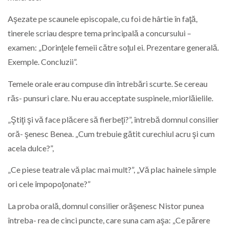
Aşezate pe scaunele episcopale, cu foi de hârtie în faţă,
tinerele scriau despre tema principală a concursului –
examen: „Dorinţele femeii către soţul ei. Prezentare generală.
Exemple. Concluzii”.
Temele orale erau compuse din întrebări scurte. Se cereau
răs- punsuri clare. Nu erau acceptate suspinele, miorlăielile.
„Ştiţi şi vă face plăcere să fierbeţi?”, întrebă domnul consilier
oră- şenesc Benea. „Cum trebuie gătit curechiul acru şi cum
acela dulce?”,
„Ce piese teatrale vă plac mai mult?”, „Vă plac hainele simple
ori cele împopoţonate?”
La proba orală, domnul consilier orăşenesc Nistor punea
întreba- rea de cinci puncte, care suna cam aşa: „Ce părere