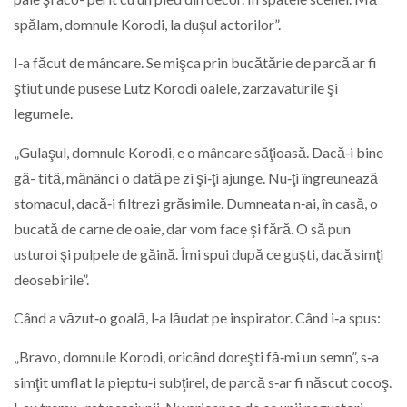
spălam, domnule Korodi, la duşul actorilor”.
I‑a făcut de mâncare. Se mişca prin bucătărie de parcă ar fi
ştiut unde pusese Lutz Korodi oalele, zarzavaturile şi
legumele.
„Gulaşul, domnule Korodi, e o mâncare săţioasă. Dacă‑i bine
gă- tită, mănânci o dată pe zi şi‑ţi ajunge. Nu‑ţi îngreunează
stomacul, dacă‑i filtrezi grăsimile. Dumneata n‑ai, în casă, o
bucată de carne de oaie, dar vom face şi fără. O să pun
usturoi şi pulpele de găină. Îmi spui după ce guşti, dacă simţi
deosebirile”.
Când a văzut‑o goală, l‑a lăudat pe inspirator. Când i‑a spus:
„Bravo, domnule Korodi, oricând doreşti fă‑mi un semn”, s‑a
simţit umflat la pieptu‑i subţirel, de parcă s‑ar fi născut cocoş.