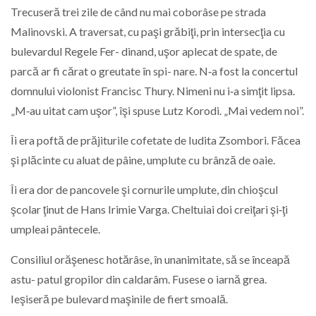
Trecuseră trei zile de când nu mai coborâse pe strada
Malinovski. A traversat, cu paşi grăbiţi, prin intersecţia cu
bulevardul Regele Fer- dinand, uşor aplecat de spate, de
parcă ar fi cărat o greutate în spi- nare. N‑a fost la concertul
domnului violonist Francisc Thury. Nimeni nu i‑a simţit lipsa.
„M‑au uitat cam uşor”, îşi spuse Lutz Korodi. „Mai vedem noi”.
Îi era poftă de prăjiturile cofetate de Iudita Zsombori. Făcea
şi plăcinte cu aluat de pâine, umplute cu brânză de oaie.
Îi era dor de pancovele şi cornurile umplute, din chioşcul
şcolar ţinut de Hans Irimie Varga. Cheltuiai doi creiţari şi‑ţi
umpleai pântecele.
Consiliul orăşenesc hotărâse, în unanimitate, să se înceapă
astu- patul gropilor din caldarâm. Fusese o iarnă grea.
Ieşiseră pe bulevard maşinile de fiert smoală.