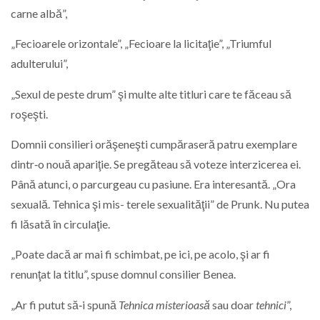
carne albă”,
„Fecioarele orizontale”, „Fecioare la licitaţie”, „Triumful
adulterului”,
„Sexul de peste drum” şi multe alte titluri care te făceau să
roşeşti.
Domnii consilieri orăşeneşti cumpăraseră patru exemplare
dintr‑o nouă apariţie. Se pregăteau să voteze interzicerea ei.
Până atunci, o parcurgeau cu pasiune. Era interesantă. „Ora
sexuală. Tehnica şi mis- terele sexualităţii” de Prunk. Nu putea
fi lăsată în circulaţie.
„Poate dacă ar mai fi schimbat, pe ici, pe acolo, şi ar fi
renunţat la titlu”, spuse domnul consilier Benea.
„Ar fi putut să‑i spună
Tehnica misterioasă
sau doar
tehnici
”,