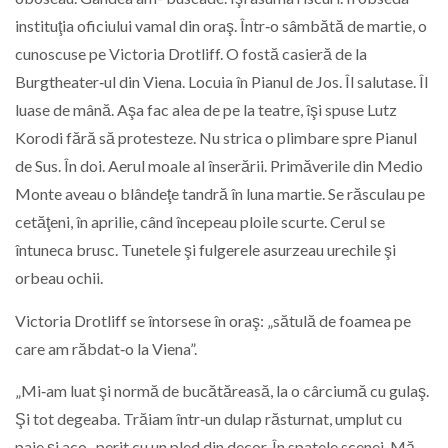
instituţia oficiului vamal din oraş. Într‑o sâmbătă de martie, o
cunoscuse pe Victoria Drotliff. O fostă casieră de la
Burgtheater‑ul din Viena. Locuia în Pianul de Jos. Îl salutase. Îl
luase de mână. Aşa fac alea de pe la teatre, îşi spuse Lutz
Korodi fără să protesteze. Nu strica o plimbare spre Pianul
de Sus. În doi. Aerul moale al înserării. Primăverile din Medio
Monte aveau o blândeţe tandră în luna martie. Se răsculau pe
cetăţeni, în aprilie, când începeau ploile scurte. Cerul se
întuneca brusc. Tunetele şi fulgerele asurzeau urechile şi
orbeau ochii.
Victoria Drotliff se întorsese în oraş: „sătulă de foamea pe
care am răbdat‑o la Viena”.
„Mi‑am luat şi normă de bucătăreasă, la o cârciumă cu gulaş.
Şi tot degeaba. Trăiam într‑un dulap răsturnat, umplut cu
paie şi aco- perit cu un pled din decor. În spatele scenei. Mă