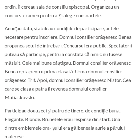
ordin. Îi cereau sala de consiliu episcopal. Organizau un
concurs‑examen pentru a‑şi alege consoartele.
Anunţau data, stabileau condiţiile de participare, actele
necesare pentru înscriere. Domnul consilier orăşenesc Benea
propunea setul de întrebări. Concursul era public. Spectatorii
puteau să participe, pentru a constata că nimic nu fusese
măsluit. Cele mai bune câştigau. Domnul consilier orăşenesc
Benea opta pentru prima clasată. Urma domnul consilier
orăşenesc Trif. Apoi, domnul consilier orăşenesc Nistor. Cea
care se clasa a patra îi revenea domnului consilier
Matiaskovski.
Participau douăzeci şi patru de tinere, de condiţie bună.
Elegante. Blonde. Brunetele erau respinse din start. Una
dintre emblemele ora- şului era gălbeneala aurie a părului
muieresc.