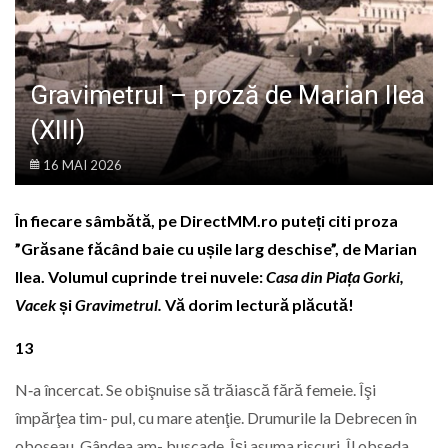
LIFE
Gravimetrul – proză de Marian Ilea
(XIII)
16 MAI 2026
În fiecare sâmbătă, pe DirectMM.ro puteți citi proza
”Grăsane făcând baie cu ușile larg deschise”, de Marian
Ilea. Volumul cuprinde trei nuvele:
Casa din Piața Gorki,
Vacek
și
Gravimetrul.
Vă dorim lectură plăcută!
13
N‑a încercat. Se obişnuise să trăiască fără femeie. Îşi
împărţea tim- pul, cu mare atenţie. Drumurile la Debrecen în
oboseau. Gândea am- buscade. Îşi asuma riscuri. Îl obseda