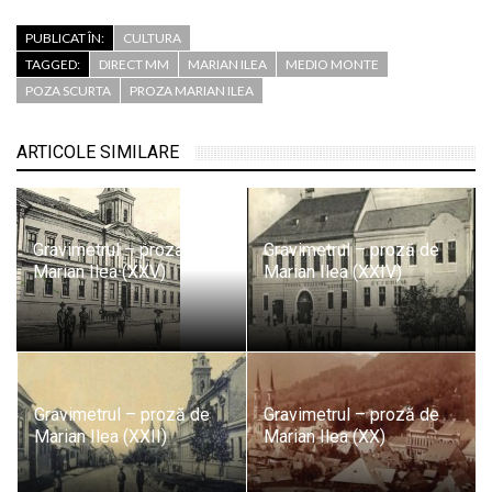
PUBLICAT ÎN:
CULTURA
TAGGED:
DIRECT MM
MARIAN ILEA
MEDIO MONTE
POZA SCURTA
PROZA MARIAN ILEA
ARTICOLE SIMILARE
Gravimetrul – proză de
Gravimetrul – proză de
Marian Ilea (XXV)
Marian Ilea (XXIV)
Gravimetrul – proză de
Gravimetrul – proză de
Marian Ilea (XXII)
Marian Ilea (XX)