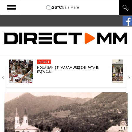
26°C
Baia Mare
START
COMUNITATE
EDITORIAL
SPORT
CULTURA
NOUĂ ȘAHIȘTI MARAMUREȘENI, FAȚĂ ÎN
FAȚĂ CU…
ECONOMIE
SANATATE
SPORT
SPECIAL
POLITIC