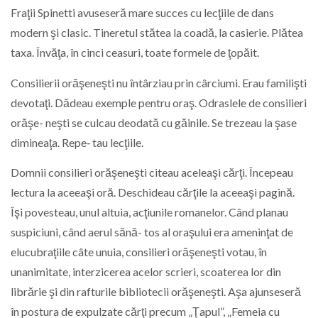
Fraţii Spinetti avuseseră mare succes cu lecţiile de dans
modern şi clasic. Tineretul stătea la coadă, la casierie. Plătea
taxa. Învăţa, în cinci ceasuri, toate formele de ţopăit.
Consilierii orăşeneşti nu întârziau prin cârciumi. Erau familişti
devotaţi. Dădeau exemple pentru oraş. Odraslele de consilieri
orăşe- neşti se culcau deodată cu găinile. Se trezeau la şase
dimineaţa. Repe‑ tau lecţiile.
Domnii consilieri orăşeneşti citeau aceleaşi cărţi. Începeau
lectura la aceeaşi oră. Deschideau cărţile la aceeaşi pagină.
Îşi povesteau, unul altuia, acţiunile romanelor. Când planau
suspiciuni, când aerul sănă- tos al oraşului era ameninţat de
elucubraţiile câte unuia, consilieri orăşeneşti votau, în
unanimitate, interzicerea acelor scrieri, scoaterea lor din
librărie şi din rafturile bibliotecii orăşeneşti. Aşa ajunseseră
în postura de expulzate cărţi precum „Ţapul”, „Femeia cu