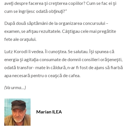
aveţi despre facerea şi creşterea copiilor? Cum se fac ei şi
cum se îngrijesc odată obţinuţi?”
După două săptămâni de la organizarea concursului –
examen, se afişau rezultatele. Câştigau cele mai pregătite
fete ale oraşului.
Lutz Korodi îi vedea. Îi cunoştea. Se salutau. Îşi spunea că
energia şi agitaţia consumate de domnii consilieri orăşeneşti,
odată transfor- mate în căldură, n‑ar fi fost de ajuns să fiarbă
apa necesară pentru o ceaşcă de cafea.
(Va urma…)
Marian ILEA