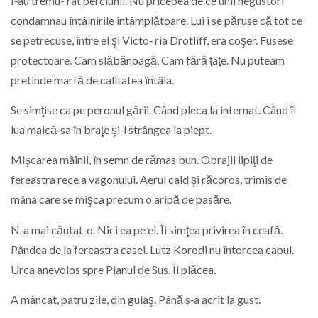
I‑au tremu- rat perciunii. Nu pricepea de ce unii negustori
condamnau întâlnirile întâmplătoare. Lui i se păruse că tot ce
se petrecuse, între el şi Victo‑ ria Drotliff, era coşer. Fusese
protectoare. Cam slăbănoagă. Cam fără ţâţe. Nu puteam
pretinde marfă de calitatea întâia.
Se simţise ca pe peronul gării. Când pleca la internat. Când îl
lua maică‑sa în braţe şi‑l strângea la piept.
Mişcarea mâinii, în semn de rămas bun. Obrajii lipiţi de
fereastra rece a vagonului. Aerul cald şi răcoros, trimis de
mâna care se mişca precum o aripă de pasăre.
N‑a mai căutat‑o. Nici ea pe el. Îi simţea privirea în ceafă.
Pândea de la fereastra casei. Lutz Korodi nu întorcea capul.
Urca anevoios spre Pianul de Sus. Îi plăcea.
A mâncat, patru zile, din gulaş. Până s‑a acrit la gust.