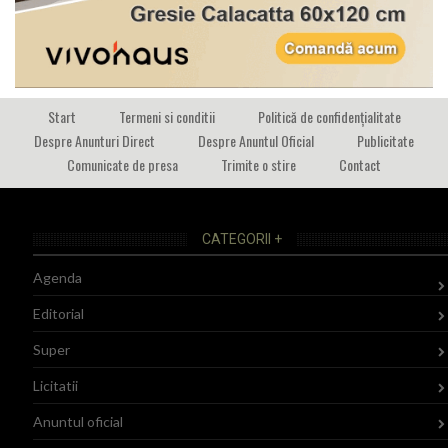
Start
Termeni si conditii
Politică de confidențialitate
Despre Anunturi Direct
Despre Anuntul Oficial
Publicitate
Comunicate de presa
Trimite o stire
Contact
CATEGORII +
Agenda
Editorial
Super
Licitatii
Anuntul oficial