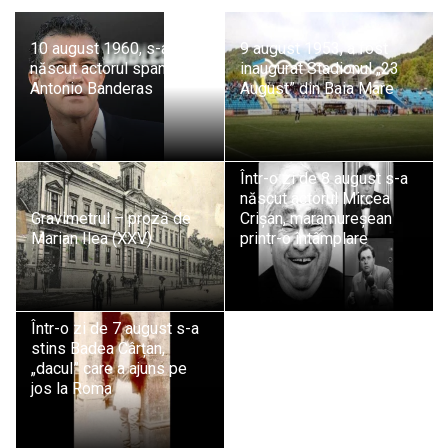
10 august 1960, s-a
9 august 1953, a fost
născut actorul spaniol
inaugurat Stadionul „23
Antonio Banderas
August” din Baia Mare
Într-o zi de 8 august s-a
născut actorul Mircea
Gravimetrul – proză de
Crișan, maramureșean
Marian Ilea (XXV)
printr-o întâmplare
Într-o zi de 7 august s-a
stins Badea Cârțan,
„dacul” care a ajuns pe
jos la Roma