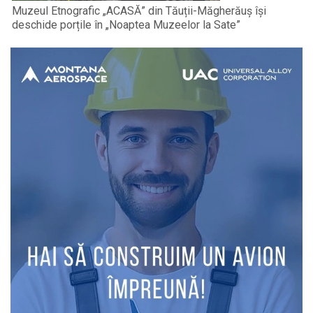
Muzeul Etnografic „ACASĂ” din Tăuții-Măgherăuș își
deschide porțile în „Noaptea Muzeelor la Sate”