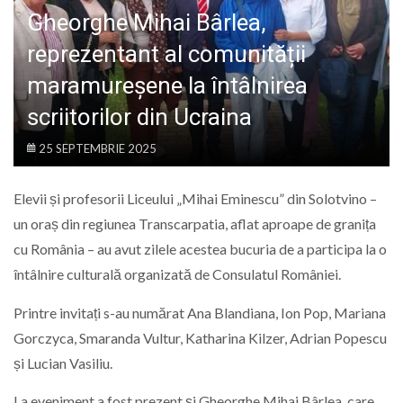
LIFE
Gheorghe Mihai Bârlea,
reprezentant al comunității
maramureșene la întâlnirea
scriitorilor din Ucraina
25 SEPTEMBRIE 2025
Elevii și profesorii Liceului „Mihai Eminescu” din Solotvino –
un oraș din regiunea Transcarpatia, aflat aproape de granița
cu România – au avut zilele acestea bucuria de a participa la o
întâlnire culturală organizată de Consulatul României.
Printre invitați s-au numărat Ana Blandiana, Ion Pop, Mariana
Gorczyca, Smaranda Vultur, Katharina Kilzer, Adrian Popescu
și Lucian Vasiliu.
La eveniment a fost prezent și Gheorghe Mihai Bârlea, care ,