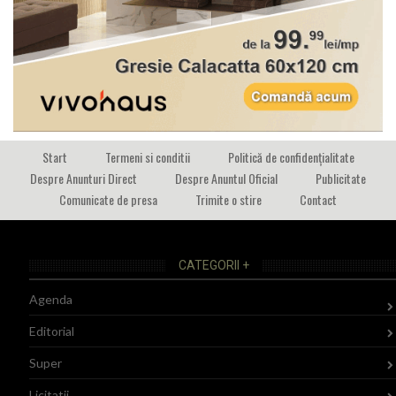
Start
Termeni si conditii
Politică de confidențialitate
Despre Anunturi Direct
Despre Anuntul Oficial
Publicitate
Comunicate de presa
Trimite o stire
Contact
CATEGORII +
Agenda
Editorial
Super
Licitatii