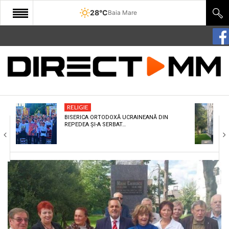
28°C
Baia Mare
START
COMUNITATE
EDITORIAL
RELIGIE
CULTURA
BISERICA ORTODOXĂ UCRAINEANĂ DIN
REPEDEA ȘI-A SERBAT…
ECONOMIE
SANATATE
SPORT
SPECIAL
POLITIC