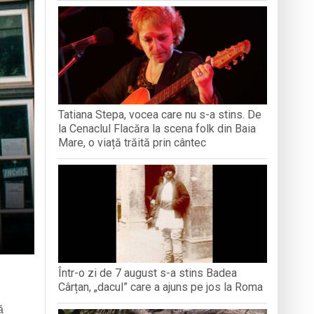
iment dedicat marelui voievod, la
ași stres, iar una dezvoltă anxietate,
opere orașul dintr-o perspectivă diferită
Tatiana Stepa, vocea care nu s-a stins. De
ați propriul talisman „prinzător de vise”
la Cenaclul Flacăra la scena folk din Baia
Mare, o viață trăită prin cântec
Într-o zi de 7 august s-a stins Badea
Cârțan, „dacul” care a ajuns pe jos la Roma
ă