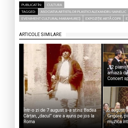
PUBLICAT ÎN:
CULTURA
TAGGED:
ASOCIATIA ARTISTILOR PLASTICI ALEXANDRU SAINELIC
EVENIMENT CULTURAL MARAMUREȘ
EXPOZIȚIE ARTĂ COPII
E
ARTICOLE SIMILARE
„12 pianiș
amiază de
Concert sp
Într-o zi de 7 august s-a stins Badea
6 august 
Cârțan, „dacul” care a ajuns pe jos la
Grigore, p
Roma
muzica înt