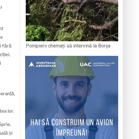
u
nt
re
i fără
Pompierii chemați să intervină la Borșa
iției,
i
peranță,
tea lor.
Sprie,
uală și