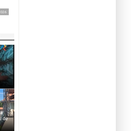
2026
la
u de