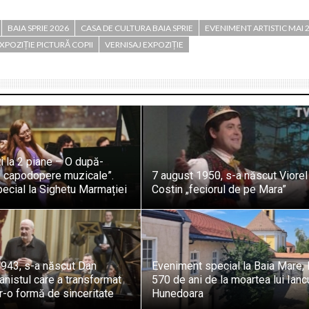
BAIA SPRIE 2026
CASA DE CULTURA BAIA SPRIE
EVENIMENT ARTISTIC MAI 
XPOZIȚIE PICTURĂ COPII
VERNISAJ EXPOZIȚIE
ti la 2 piane – O după-
 capodopere muzicale”.
7 august 1950, s-a născut Viorel
ecial la Sighetu Marmației
Costin „feciorul de pe Mara”
1943, s-a născut Dan
Eveniment special la Baia Mare, 
ianistul care a transformat
570 de ani de la moartea lui Ianc
r-o formă de sinceritate
Hunedoara