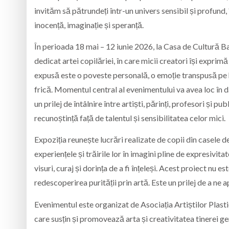
invităm să pătrundeți într-un univers sensibil și profund, 
inocență, imaginație și speranță.
În perioada 18 mai – 12 iunie 2026, la Casa de Cultură Bai
dedicat artei copilăriei, în care micii creatori își exprimă
expusă este o poveste personală, o emoție transpusă pe hâ
frică. Momentul central al evenimentului va avea loc în d
un prilej de întâlnire între artiști, părinți, profesori și 
recunoștință față de talentul și sensibilitatea celor mici.
Expoziția reunește lucrări realizate de copii din casele de
experiențele și trăirile lor în imagini pline de expresivit
visuri, curaj și dorința de a fi înțeleși. Acest proiect nu est
redescoperirea purității prin artă. Este un prilej de a ne a
Evenimentul este organizat de Asociația Artiștilor Plast
care susțin și promovează arta și creativitatea tinerei gen