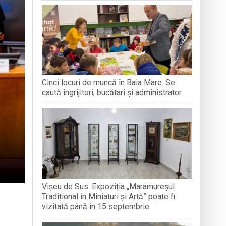
e Folclor „Cântecele Munților” de la Sibiu
ntr-o formă de sinceritate
Cinci locuri de muncă în Baia Mare. Se
ator
caută îngrijitori, bucătari și administrator
Vișeu de Sus: Expoziția „Maramureșul
Tradițional în Miniaturi și Artă” poate fi
vizitată până în 15 septembrie