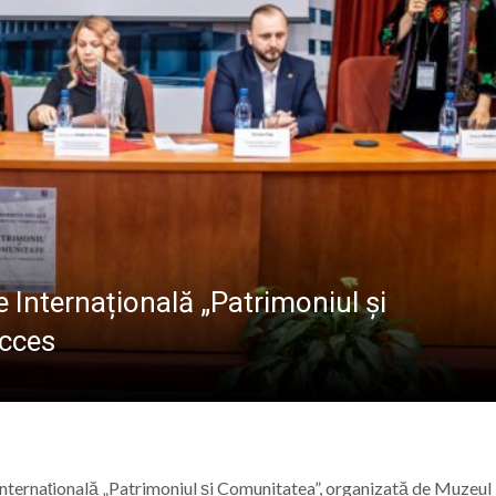
CREDINȚA”
ramureș, vineri 7 august 2026
 „Săliștenii” va urca pe scena Festivalului Internațional d
 născut Dan Grigore, pianistul care a transformat muzica î
că în Baia Mare. Se caută îngrijitori, bucătari și administr
 Internațională „Patrimoniul și
ucces
 Internațională „Patrimoniul și Comunitatea”, organizată de Muzeul