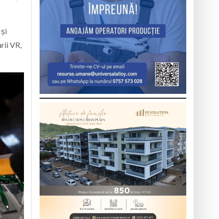
 și
rii VR,