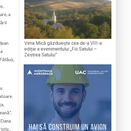
e,
are, a
ării
ețean
Vima Mică găzduiește cea de-a VIII-a
ediție a evenimentului „Fiii Satului –
 a
Zestrea Satului”
 Fălăuș,
au
atoare.
ga,
eană”.
. Dana
istic,