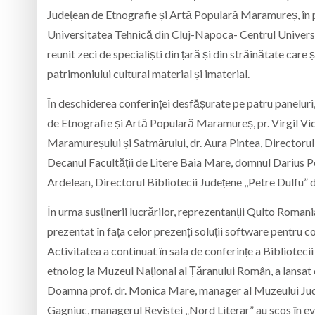
Județean de Etnografie și Artă Populară Maramureș, în p
Universitatea Tehnică din Cluj-Napoca- Centrul Univers
reunit zeci de specialiști din țară și din străinătate care ș
patrimoniului cultural material și imaterial.
În deschiderea conferinței desfășurate pe patru paneluri
de Etnografie și Artă Populară Maramureș, pr. Virgil Vi
Maramureșului și Satmărului, dr. Aura Pintea, Directorul
Decanul Facultății de Litere Baia Mare, domnul Darius P
Ardelean, Directorul Bibliotecii Județene ,,Petre Dulfu” 
În urma susținerii lucrărilor, reprezentanții Qulto Roma
prezentat în fața celor prezenți soluții software pentru 
Activitatea a continuat în sala de conferințe a Bibliote
etnolog la Muzeul Național al Țăranului Român, a lansat
Doamna prof. dr. Monica Mare, manager al Muzeului Jud
Gagniuc, managerul Revistei „Nord Literar” au scos în evi