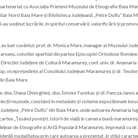
arteneriat cu Asociația Prietenii Muzeului de Etnografie Baia Mar
itar Nord Baia Mare și Biblioteca Județeană „Petre Dulfu” Baia M
i-au susținut lucrările, în spiritul conservării, valorificării și promov
, au luat cuvântul: prof. dr. Monica Mare, manager al Muzeului Jud
careanu, consilier eparhial din partea Episcopiei Ortodoxe Române
 Direcției Județene de Cultură Maramureș, conf. univ. dr. Anamaria
op, vicepreședinte al Consiliului Județean Maramureș și dr. Teodor
din Baia Mare.
nia: dna. Diana Ghiorghieș, dna. Emoke Fazekas și dl. Pancza Janos 
colecții muzeale, constând în metadate și sisteme expoziționale inov
cii Județene „Petre Dulfu” din Baia Mare, unde autoarea Anamaria Iu
 cartea „Țesând povești. Istorii de viață în camera bună maramureș
ețean de Etnografie și Artă Populară Maramureș, împreună cu dr
dență modalitatea prin care autoarea a prezentat, în stilul caracter