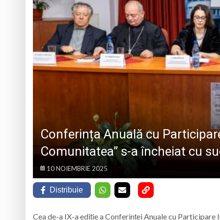
PÂNĂ ÎN 15 SEPTEMBRIE
Prognoza meteo Ma
Ansamblul Folcloric
6 august 1943, s-a
Cinci locuri de mun
Conferința Anuală cu Participare
Comunitatea” s-a încheiat cu s
10 NOIEMBRIE 2025
Distribuie
Cea de-a IX-a ediție a Conferinței Anuale cu Participare