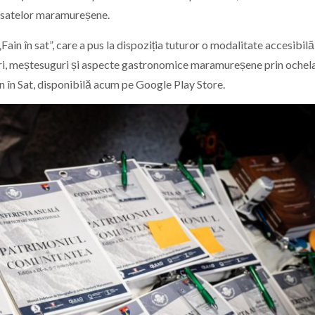
le satelor maramureșene.
Fain în sat”, care a pus la dispoziția tuturor o modalitate accesibilă
iciri, meștesuguri și aspecte gastronomice maramureșene prin ochela
in în Sat, disponibilă acum pe Google Play Store.