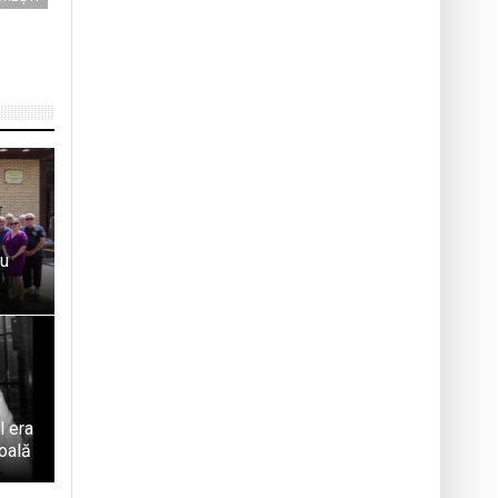
ru
l era
coală