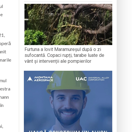
ul
pe
21,
 operă
Furtuna a lovit Maramureșul după o zi
unit
sufocantă. Copaci rupți, tarabe luate de
marile
vânt și intervenții ale pompierilor
amul
hestra
ohann
în
i,