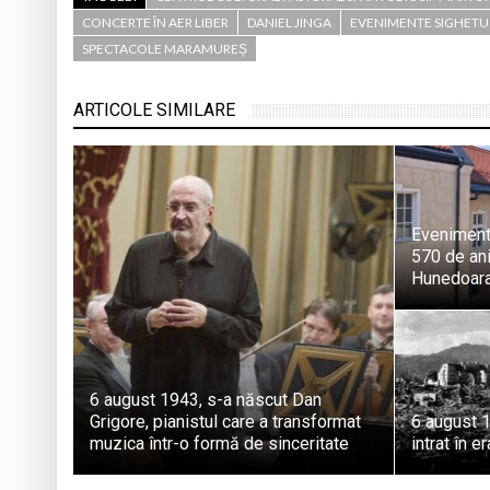
CONCERTE ÎN AER LIBER
DANIEL JINGA
EVENIMENTE SIGHETU
SPECTACOLE MARAMUREȘ
ARTICOLE SIMILARE
Eveniment 
570 de ani
Hunedoar
6 august 1943, s-a născut Dan
Grigore, pianistul care a transformat
6 august 1
muzica într-o formă de sinceritate
intrat în e