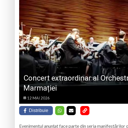
„CÂNTECELE MUNȚILOR” DE LA SIBIU
DE SINCERITATE
Eveniment special 
„Zilele Moiseiului
Biblioteca Municipa
Muzeul de Mineralog
Concert extraordinar al Orchestr
Marmației
12 MAI 2026
Distribuie
Evenimentul anunțat face parte din seria manifestărilor 