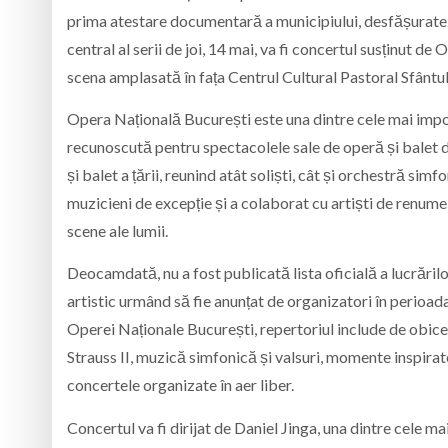
prima atestare documentară a municipiului, desfășurate 
central al serii de joi, 14 mai, va fi concertul susținut de
scena amplasată în fața
Centrul Cultural Pastoral Sfântul
Opera Națională București
este una dintre cele mai impor
recunoscută pentru spectacolele sale de operă și balet de 
și balet a țării, reunind atât soliști, cât și orchestră sim
muzicieni de excepție și a colaborat cu artiști de renume
scene ale lumii.
Deocamdată, nu a fost publicată lista oficială a lucrărilo
artistic urmând să fie anunțat de organizatori în perioa
Operei Naționale București, repertoriul include de obic
Strauss II, muzică simfonică și valsuri, momente inspirate
concertele organizate în aer liber.
Concertul va fi dirijat de
Daniel Jinga
, una dintre cele ma