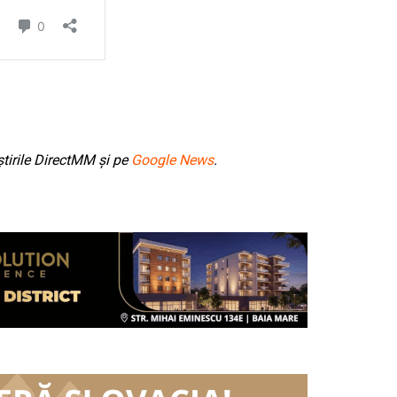
tirile DirectMM și pe
Google News
.