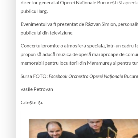
director general al Operei Naționale București și aprec
publicul larg.
Evenimentul va fi prezentat de
Răzvan Simion
, personal
publicului din televiziune.
Concertul promite o atmosferă specială, într-un cadru festi
propun să aducă muzica de operă mai aproape de comuni
memorabil pentru locuitorii din Maramureș și pentru turi
Sursa FOTO:
Facebook Orchestra Operei Naționale Bucure
vasile Petrovan
Citește și: