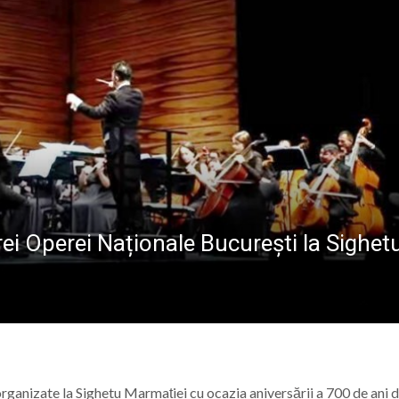
ALE POMPIERILOR
la Baia Mare, la 570 de ani de la moartea lui Iancu de Hu
” se vor desfășura în perioada 14–16 august
lă „Laurențiu Ulici” din Sighet găzduiește o nouă întâlnire 
ie Baia Mare, gazda unui eveniment internațional dedicat p
ei Operei Naționale București la Sighet
organizate la
Sighetu Marmației
cu ocazia aniversării a 700 de ani d