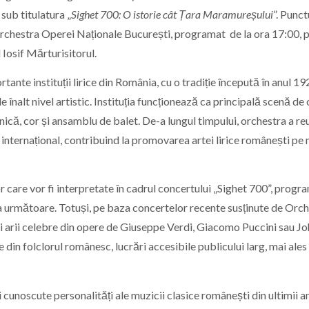
sub titulatura „
Sighet 700: O istorie cât Țara Maramureșului
”. Punct
 Orchestra
Operei Naționale București
, programat de la ora 17:00, 
 Iosif Mărturisitorul
.
tante instituții lirice din România, cu o tradiție începută în anul 19
înalt nivel artistic. Instituția funcționează ca principală scenă de
fonică, cor și ansamblu de balet. De-a lungul timpului, orchestra a re
 internațional, contribuind la promovarea artei lirice românești pe 
r care vor fi interpretate în cadrul concertului „Sighet 700”, progr
da următoare. Totuși, pe baza concertelor recente susținute de Orc
ei arii celebre din opere de Giuseppe Verdi, Giacomo Puccini sau J
 din folclorul românesc, lucrări accesibile publicului larg, mai ales 
i cunoscute personalități ale muzicii clasice românești din ultimii an