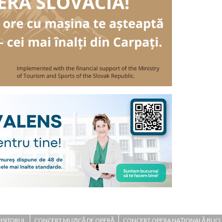
ISITORUL
CONCERT MUZICĂ DE OPERĂ
CONCERT OPERA NAȚIONALĂ BUCU