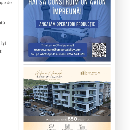
ape de
ută
 își
t