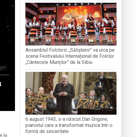
nedoara
a clubului de carte „Legături Literare”
Ansamblul Folcloric „Săliștenii” va urca pe
rieteniei și diversității culturale
scena Festivalului Internațional de Folclor
„Cântecele Munților” de la Sibiu
u
6 august 1943, s-a născut Dan Grigore,
pianistul care a transformat muzica într-o
formă de sinceritate
e la