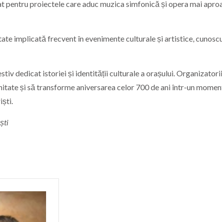
iat pentru proiectele care aduc muzica simfonică și opera mai apro
itate implicată frecvent în evenimente culturale și artistice, cunosc
v dedicat istoriei și identității culturale a orașului. Organizatorii
tate și să transforme aniversarea celor 700 de ani într-un momen
ști.
ști