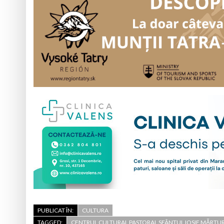
PUBLICAT ÎN:
CULTURA
TAGGED:
CENTRUL CULTURAL PASTORAL SFÂNTUL IOSIF MĂRTUR