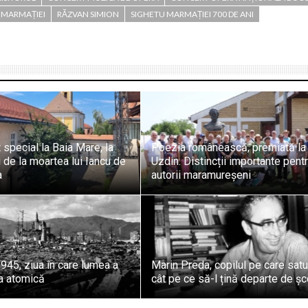
 MARMAȚIEI
RĂZVAN SIMION
SIGHETU MARMAȚIEI 700 DE ANI
special la Baia Mare, la
Poezia românească, premiată la
 de la moartea lui Iancu de
Uzdin. Distincții importante pent
a
autorii maramureșeni
945, ziua în care lumea a
Marin Preda, copilul pe care satu
ra atomică
cât pe ce să-l țină departe de ș