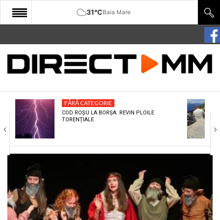
31°C
Baia Mare
START
COMUNITATE
EDITORIAL
FĂRĂ CATEGORIE
CULTURA
COD ROȘU LA BORȘA. REVIN PLOILE
TORENȚIALE
ECONOMIE
SANATATE
SPORT
SPECIAL
POLITIC