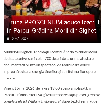
LIFE
Trupa PROSCENIUM aduce teatrul
în Parcul Grădina Morii din Sighet
12 MAI 2026
Municipiul
Sighetu Marmației
continuă seria evenimentelor
dedicate aniversării celor 700 de ani de la prima atestare
documentară printr-un spectacol de teatru care aduce
împreună cultura, energia tinerilor și spiritul marilor opere
clasice.
Vineri, 15 mai 2026, de la ora 13:00, scena amplasată în
Parcul Grădina Morii
va găzdui reprezentația piesei „
Operele
complete ale lui William Shakespeare
”, după textul semnat de