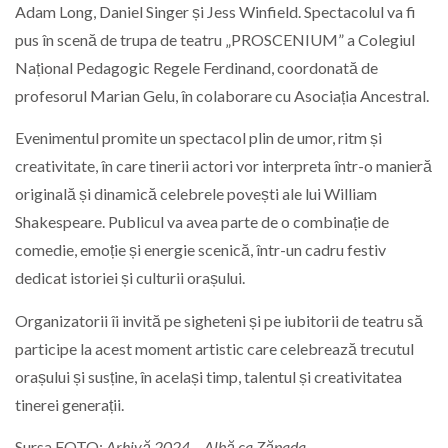
Adam Long
,
Daniel Singer
și
Jess Winfield
. Spectacolul va fi
pus în scenă de trupa de teatru „PROSCENIUM” a
Colegiul
Național Pedagogic Regele Ferdinand
, coordonată de
profesorul
Marian Gelu
, în colaborare cu
Asociația Ancestral
.
Evenimentul promite un spectacol plin de umor, ritm și
creativitate, în care tinerii actori vor interpreta într-o manieră
originală și dinamică celebrele povești ale lui
William
Shakespeare
. Publicul va avea parte de o combinație de
comedie, emoție și energie scenică, într-un cadru festiv
dedicat istoriei și culturii orașului.
Organizatorii îi invită pe sigheteni și pe iubitorii de teatru să
participe la acest moment artistic care celebrează trecutul
orașului și susține, în același timp, talentul și creativitatea
tinerei generații.
Sursa FOTO:
Arhivă 2024 – Albă ca Zăpada