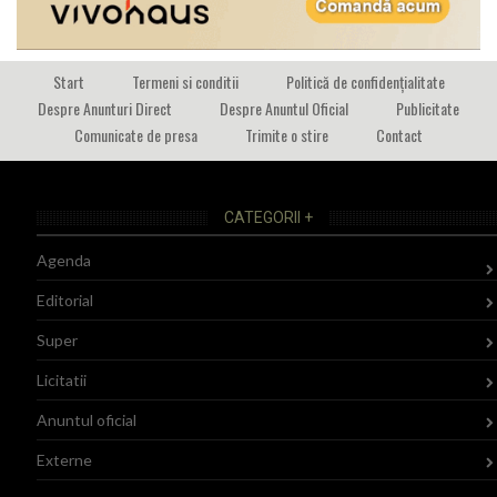
Start
Termeni si conditii
Politică de confidențialitate
Despre Anunturi Direct
Despre Anuntul Oficial
Publicitate
Comunicate de presa
Trimite o stire
Contact
CATEGORII +
Agenda
Editorial
Super
Licitatii
Anuntul oficial
Externe