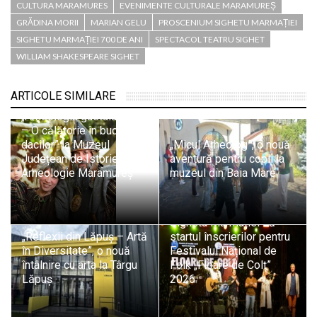
CULTURA MARAMURES
EVENIMENTE CULTURALE MARAMUREȘ
GRĂDINA MORII
MARIAN GELU
PROSCENIUM SIGHETU MARMAȚIEI
SIGHETU MARMAȚIEI 700 DE ANI
SPECTACOL TEATRU SIGHET
WILLIAM SHAKESPEARE SIGHET
ARTICOLE SIMILARE
„Arheologia gustului antic
– O călătorie în bucătăria
dacilor” la Muzeul
„Micul Arheolog”, o nouă
Județean de Istorie și
aventură pentru copii la
Arheologie Maramureș
muzeul din Baia Mare
Sighetu Marmației dă
„Reflexii din Lăpuș – Artă
startul înscrierilor pentru
în Diversitate”, o nouă
Festivalul Național de
întâlnire cu arta la Târgu
Folk „Floare de Colț”
Lăpuș
2026