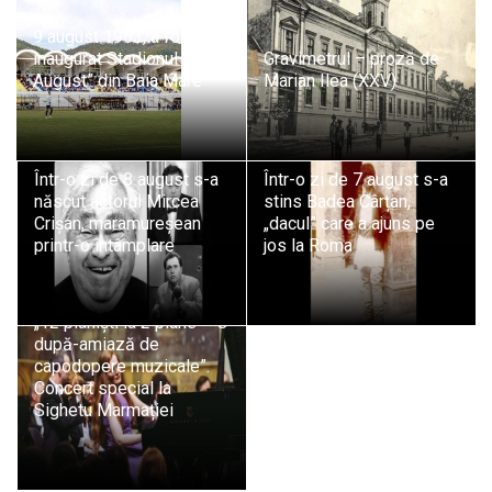
9 august 1953, a fost
inaugurat Stadionul „23
Gravimetrul – proză de
August” din Baia Mare
Marian Ilea (XXV)
Într-o zi de 8 august s-a
Într-o zi de 7 august s-a
născut actorul Mircea
stins Badea Cârțan,
Crișan, maramureșean
„dacul” care a ajuns pe
printr-o întâmplare
jos la Roma
„12 pianiști la 2 piane – O
după-amiază de
capodopere muzicale”.
Concert special la
Sighetu Marmației