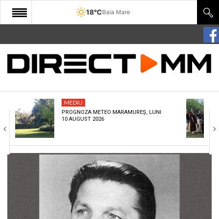
18°C
Baia Mare
START
COMUNITATE
EDITORIAL
MEDIU
CULTURA
PROGNOZA METEO MARAMUREȘ, LUNI
10 AUGUST 2026
ECONOMIE
SANATATE
SPORT
SPECIAL
POLITIC