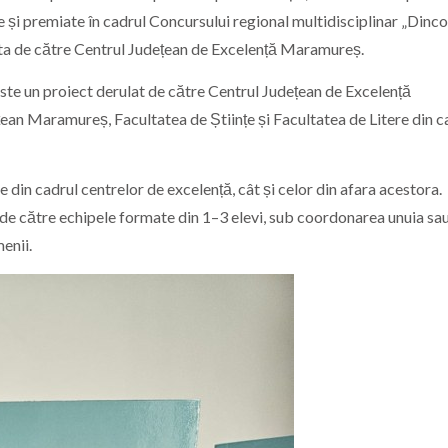
și premiate în cadrul Concursului regional multidisciplinar „Dinco
cesta de către Centrul Județean de Excelență Maramureș.
este un proiect derulat de către Centrul Județean de Excelență
ean Maramureș, Facultatea de Științe și Facultatea de Litere din c
 din cadrul centrelor de excelență, cât și celor din afara acestora.
e de către echipele formate din 1–3 elevi, sub coordonarea unuia sau
enii.