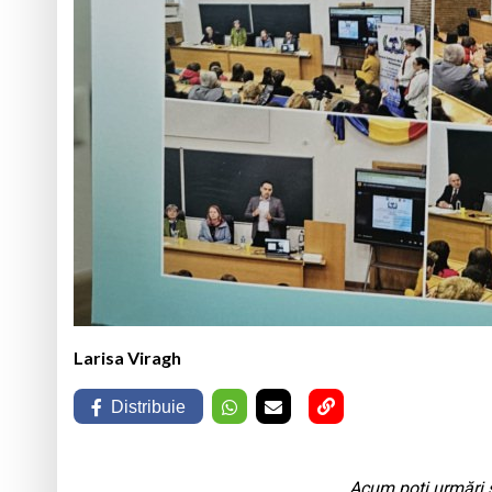
Larisa Viragh
Distribuie
Acum poți urmări ș