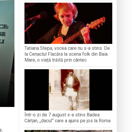
iment dedicat marelui voievod, la
ași stres, iar una dezvoltă anxietate,
opere orașul dintr-o perspectivă diferită
Tatiana Stepa, vocea care nu s-a stins. De
ați propriul talisman „prinzător de vise”
la Cenaclul Flacăra la scena folk din Baia
Mare, o viață trăită prin cântec
Într-o zi de 7 august s-a stins Badea
Cârțan, „dacul” care a ajuns pe jos la Roma
r.