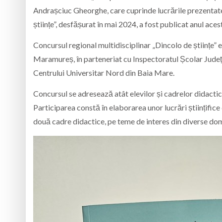
Andrașciuc Gheorghe, care cuprinde lucrările prezentate 
științe”, desfășurat în mai 2024, a fost publicat anul a
Concursul regional multidisciplinar „Dincolo de științe” 
Maramureș, în parteneriat cu Inspectoratul Școlar Județ
Centrului Universitar Nord din Baia Mare.
Concursul se adresează atât elevilor și cadrelor didactice
Participarea constă în elaborarea unor lucrări științific
două cadre didactice, pe teme de interes din diverse dom