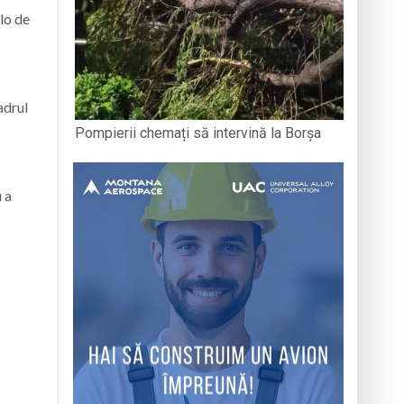
lo de
adrul
Pompierii chemați să intervină la Borșa
 a