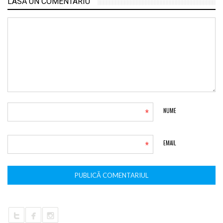
LASĂ UN COMENTARIU
*
NUME
*
EMAIL