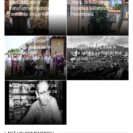
pianistul care a
Mare, la 570 de ani de la
transformat muzica într-o
moartea lui Iancu de
formă de sinceritate
Hunedoara
Poezia românească,
premiată la Uzdin.
Distincții importante
6 august 1945, ziua în
pentru autorii
care lumea a intrat în era
maramureșeni
atomică
Marin Preda, copilul pe
care satul era cât pe ce
să-l țină departe de
școală