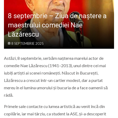
LIFE
8 septembrie – Ziua de naștere a
maestrului comediei Nae
Lăzărescu
8 SEPTEMBRIE 2025
Astăzi, 8 septembrie, serbăm nașterea marelui actor de
comedie Nae Lăzărescu (1941–2013), unul dintre cei mai
iubiți artiști ai scenei românești. Născut în București,
Lăzărescu a crescut într-un cartier modest, dar a purtat
mereu în el lumina umorului și bucuria de a face oamenii să
râdă.
Primele sale contacte cu lumea artistică au venit încă din
copilărie, iar mai târziu, ca student la ASE, și-a descoperit