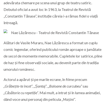
adevărata chemare pe scena unui grup de teatru satiric.
Debutul oficial a avut loc în 1963, la Teatrul de Revistă
„Constantin Tănase”, instituție căreia i-a rămas fidel o viață
întreagă.
Alături de Vasile Muraru, Nae Lăzărescu a format un cuplu
comic legendar, oferind publicului român aproape o jumătate
de secol de momente memorabile. Cupletele lor satirice, pline
de haz și fine observații sociale, au devenit parte din tradiția
umorului românesc.
Actorul a apărut și pe marile ecrane, în filme precum
„Grăbește-te încet”
,
„Șantaj”
,
„Baloane de curcubeu”
sau
„Căsătorie cu repetiție”
. Mai mult, a intrat și în lumea animației,
dând voce unui personaj din pelicula
„Mașini”
.