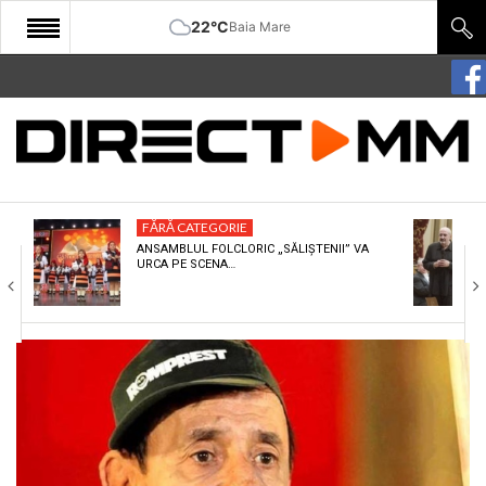
22°C
Baia Mare
START
COMUNITATE
EDITORIAL
FĂRĂ CATEGORIE
CULTURA
ANSAMBLUL FOLCLORIC „SĂLIȘTENII” VA
URCA PE SCENA…
ECONOMIE
SANATATE
SPORT
SPECIAL
POLITIC