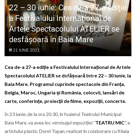
LIFE
22 – 30 iunie: Cea de-a 27-a ediție
a Festivalului Internațional de
Artele Spectacolului ATELIER se
desfășoară în Baia Mare
21 IUNIE 2021
Cea de-a 27-a ediție a Festivalului Internațional de Artele
Spectacolului ATELIER se dsfășoară între 22 – 30 iunie, la
Baia Mare. Programul cuprinde spectacole din Franța,
Belgia, Maroc, Ungaria şi România, colocvii, lansări de
carte, conferințe, proiecții de filme, expoziții, concerte.
În 23 iunie, de la ora 20.30, în foaierul Teatrului Municipal
Baia Mare, va avea loc vernisajul expoziției ”
TEATRU MIC
”, a
artistului plastic Dorel Topan, realizat în colaborare cu filiala