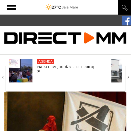
27°C
Baia Mare
START
COMUNITATE
EDITORIAL
AGENDA
CULTURA
PATRU FILME, DOUĂ SERI DE PROIECȚII
ȘI…
ECONOMIE
SANATATE
SPORT
SPECIAL
POLITIC