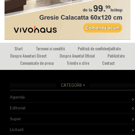
Start
Termeni si conditii
Politică de confidențialitate
Despre Anunturi Direct
Despre Anuntul Oficial
Publicitate
Comunicate de presa
Trimite o stire
Contact
CATEGORII +
Agenda
Editorial
Super
Licitatii