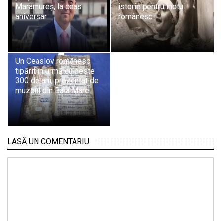
Maramureș, la ceas
istorie pentru înotul
aniversar
românesc
Un Ceaslov românesc
tipărit în urmă cu peste
300 de ani, prezentat de
muzeul din Baia Mare
LASĂ UN COMENTARIU