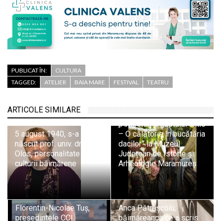
PUBLICAT ÎN:
CULTURA
TAGGED:
ATELIER
BAIA MARE
FESTIVAL
TEATRU
ARTICOLE SIMILARE
„Arheologia gustului antic
5 august 1940, s-a
– O călătorie în bucătăria
născut prof. univ. dr. Ana
dacilor” la Muzeul
Olos, personalitate a
Județean de Istorie și
culturii băimărene
Arheologie Maramureș
Florentin-Nicolae Tuș,
Anca Pătrășcoiu,
președintele CCI
băimăreanca ce a scris