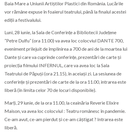
Baia Mare a Uniunii Artiștilor Plastici din România. Lucările
vor rămâne expuse în foaierul teatrului, până la finalul acestei
ediții a festivalului.
Luni, 28 iunie, la Sala de Conferințe a Bibliotecii Județene
”Petre Dulfu” (ora 11.00) va avea loc colocviul DANTE 700,
eveniment prilejuit de împlinirea a 700 de ani de la moartea lui
Dante și care va cuprinde conferințe, prezentări de carte și
proiecția filmului INFERNUL, care va avea loc la Sala
Teatrului de Păpuși (ora 21.15), în aceiași zi. La sesiunea de
conferințe și prezentări de carte de la ora 11.00, intrarea este
liberă (în limita celor 70 de locuri disponibile).
Marți, 29 iunie, de la ora 11.00, la ceainăria Reverie Elixire
Maison, va avea loc colocviul : Teatru românesc în pandemie.
Ce-am avut, ce-am pierdut și ce-am câștigat ? Intrarea este
liberă.