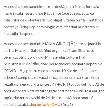
Accesul la spectacolele care se desfășoară în interior (sala
mare și sala Teatrului de Păpuși) se face cu respectarea
măsurilor de distanțare și cu obligativitatea purtării măști de
protecție. Triajul epidemiologic va fi efectuat la intrarea în
instituția de spectacol.
Accesul la spectacolul „MAMA GRIGUȚĂ”, care se joacă în
curtea Muzeului Satului, fiind organizat în aer liber, este
permis, potrivit ordinului Ministerului Culturii și al
Ministerului Sănătății, doar persoanelor vaccinate împotriva
COVID-19 și pentru care au trecut 10 zile de la finalizarea
schemei complete de vaccinare, persoanelor care prezintă
rezultatul negativ al unui test RT-PCR, făcut cu cel mult 72 de
ore înainte sau rezultatul negativ certificat al unui test antigen
rapid, dar nu mai vechi de 24 de ore. Hotărârea poate fi
consultată aici:
shorturl.at/cnDHU
(Art. 1)