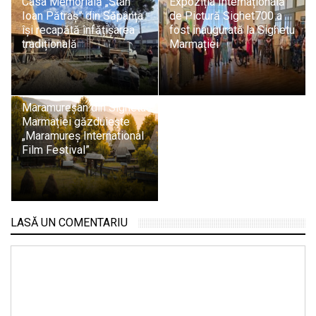
Casa Memorială „Stan
Expoziția Internațională
Ioan Pătraș” din Săpânța
de Pictură Sighet700 a
își recapătă înfățișarea
fost inaugurată la Sighetu
tradițională
Marmației
Muzeul Satului
Maramureșan din Sighetu
Marmației găzduiește
„Maramureș International
Film Festival”
LASĂ UN COMENTARIU