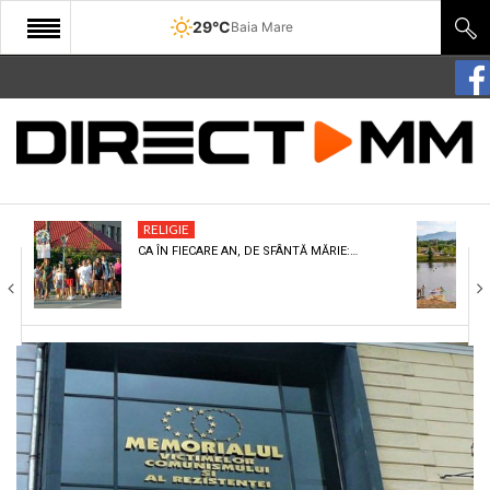
29°C
Baia Mare
START
COMUNITATE
EDITORIAL
RELIGIE
CULTURA
CA ÎN FIECARE AN, DE SFÂNTĂ MĂRIE:…
ECONOMIE
SANATATE
SPORT
SPECIAL
POLITIC