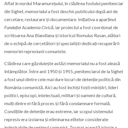
Aflat în nordul Maramureșului, în clădirea fostului penitenciar
din Sighet, memorialul a fost deschis publicului după ani de
cercetare, restaurare și documentare. Inițiativa a aparținut
Fundației Academia Civică
, iar proiectul a fost coordonat de
scriitoarea Ana Blandiana și istoricul Romulus Rusan, alături
de o echipă de cercetători și specialiști dedicați recuperării
memoriei represiunii comuniste.
Clădirea care găzduiește astăzi memorialul nu a fost aleasă
întâmplător. Între anii 1950 și 1955, penitenciarul de la Sighet
a fost unul dintre cele mai dure locuri de detenție politică din
România comunistă. Aici au fost închiși foști miniștri, lideri
politici, episcopi, intelectuali, militari și oameni de cultură,
mulți dintre ei fără proces și fără condamnare formală.
Condițiile de detenție erau extreme, iar scopul sistemului
represiv era izolarea și eliminarea elitelor considerate
indezirabile de regimul comunist. Tocmai această istorie a