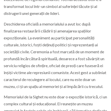
transformat locul într-un simbol al suferinței tăcute și al
distrugerii unei generații de lideri.
Deschiderea oficială a memorialului a avut loc după
finalizarea restaurării clădirii și amenajarea spațiilor
expoziționale. La eveniment au participat personalități
culturale, istorici, foști deținuți politici și reprezentanți ai
societății civile. Ceremonia a fost marcată de un moment de
profundă încărcătură spirituală, deoarece a fost săvârșit un
serviciu religios de sfințire, oficiat de preoți care fuseseră ei
înșiși victime ale represiunii comuniste. Acest gest a subliniat
caracterul de reculegere al locului, care nu este doar un
muzeu, ci și un spațiu al memoriei și al împăcării cu trecutul.
Memorialul de la Sighet nu este doar o expoziție istorică, ci un
complex cultural și educațional. El reunește un muzeu
amenajat în fostele celule ale închisorii, săli tematice dedicate