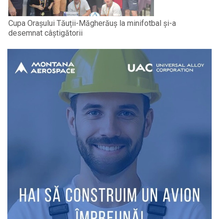
Cupa Orașului Tăuții-Măgherăuș la minifotbal și-a
desemnat câștigătorii