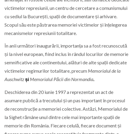
victimelor represiunii, un centru de cercetare a comunismului
cu sediul la București, spații de documentare și arhivare.
Scopul său este păstrarea memoriei victimelor și înțelegerea
mecanismelor represiunii totalitare.
În anii următori inaugurării, importanța sa a fost recunoscută
și la nivel european, fiind inclus în rândul locurilor de memorie
semnificative ale continentului, alături de alte spații dedicate
victimelor regimurilor totalitare, precum
Memorialul de la
Auschwitz
și
Memorialul Păcii din Normandia
.
Deschiderea din 20 iunie 1997 a reprezentat un act de
asumare publică a trecutului și un pas important în procesul
de reconstrucție a memoriei colective. Astăzi, Memorialul de
la Sighet rămâne unul dintre cele mai importante spații de
memorie din România. Fiecare celulă, fiecare document și
fiecare nume expus acolo reconstituie fragmente dintr-o