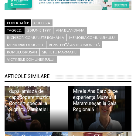
PUBLICAT ÎN:
CULTURA
TAGGED:
20 IUNIE 1997
ANA BLANDIANA
ÎNCHISORI COMUNISTE ROMÂNIA
MEMORIA COMUNISMULUI
MEMORIALUL SIGHET
REZISTENȚĂ ANTICOMUNISTĂ
ROMULUS RUSAN
SIGHETU MARMATIEI
VICTIMELE COMUNISMULUI
ARTICOLE SIMILARE
„12 pianiști la 2 piane – O
după-amiază de
Mirela Ana Barz duce
capodopere muzicale”.
experiența Muzeului
Concert special la
Maramureșan la Gala
Sighetu Marmației
Regională