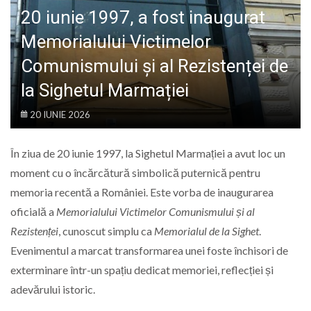
LIFE
20 iunie 1997, a fost inaugurat
Memorialului Victimelor
Comunismului și al Rezistenței de
la Sighetul Marmației
20 IUNIE 2026
În ziua de 20 iunie 1997, la Sighetul Marmației a avut loc un
moment cu o încărcătură simbolică puternică pentru
memoria recentă a României. Este vorba de inaugurarea
oficială a
Memorialului Victimelor Comunismului și al
Rezistenței
, cunoscut simplu ca
Memorialul de la Sighet
.
Evenimentul a marcat transformarea unei foste închisori de
exterminare într-un spațiu dedicat memoriei, reflecției și
adevărului istoric.