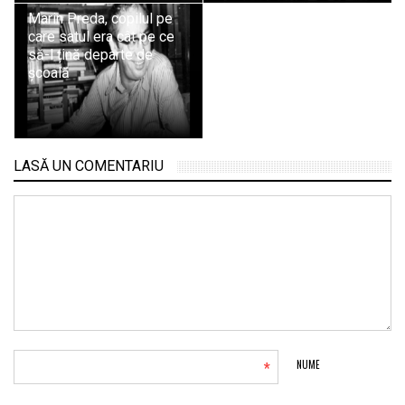
Marin Preda, copilul pe
care satul era cât pe ce
să-l țină departe de
școală
LASĂ UN COMENTARIU
*
NUME