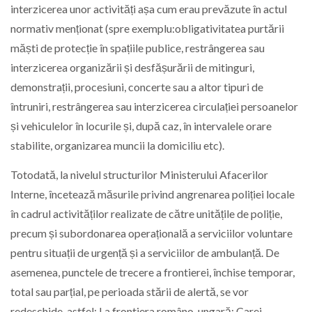
interzicerea unor activități așa cum erau prevăzute în actul
normativ menționat (spre exemplu:obligativitatea purtării
măști de protecție în spațiile publice, restrângerea sau
interzicerea organizării și desfășurării de mitinguri,
demonstrații, procesiuni, concerte sau a altor tipuri de
întruniri, restrângerea sau interzicerea circulației persoanelor
și vehiculelor în locurile și, după caz, în intervalele orare
stabilite, organizarea muncii la domiciliu etc).
Totodată, la nivelul structurilor Ministerului Afacerilor
Interne, încetează măsurile privind angrenarea poliției locale
în cadrul activităților realizate de către unitățile de poliție,
precum și subordonarea operațională a serviciilor voluntare
pentru situații de urgență și a serviciilor de ambulanță. De
asemenea, punctele de trecere a frontierei, închise temporar,
total sau parțial, pe perioada stării de alertă, se vor
redeschide, astfel: La frontiera româno-ungară: Carei –