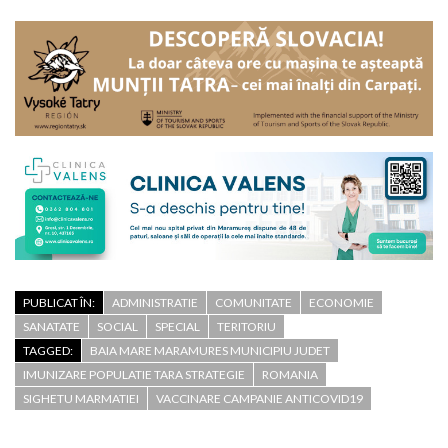
PUBLICAT ÎN:
ADMINISTRATIE
COMUNITATE
ECONOMIE
SANATATE
SOCIAL
SPECIAL
TERITORIU
TAGGED:
BAIA MARE MARAMURES MUNICIPIU JUDET
IMUNIZARE POPULATIE TARA STRATEGIE
ROMANIA
SIGHETU MARMATIEI
VACCINARE CAMPANIE ANTICOVID19