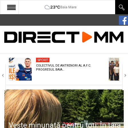
23°C
Baia Mare
START
COMUNITATE
EDITORIAL
SPORT
CULTURA
COLECTIVUL DE ANTRENORI AL A.F.C.
PROGRESUL BAIA…
ECONOMIE
SANATATE
SPORT
SPECIAL
POLITIC
Veste minunată pentru toți: În țara