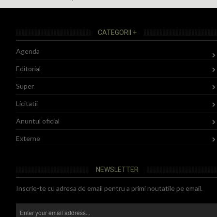
CATEGORII +
Agenda
Editorial
Super
Licitatii
Anuntul oficial
Externe
NEWSLETTER
Inscrie-te cu adresa de email pentru a primi noutatile pe email.