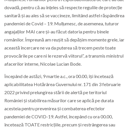
dovadă, pentru că au înțeles să respecte regulile de protecție
sanitară și au ales să se vaccineze, limitând astfel răspândirea
pandemiei de Covid – 19. Mulțumesc, de asemenea, tuturor
angajaților MAI care și-au făcut datoria pentru binele
românilor. Împreună am reușit să depășim momente grele, iar
această încercare ne va da puterea să trecem peste toate
provocările pe care ni le rezervă viitorul”, a transmis ministrul
afacerilor interne, Nicolae Lucian Bode.
Începând de astăzi, 9 martie a.c., ora 00.00, își încetează
aplicabilitatea Hotărârea Guvernului nr. 171 din 3 februarie
2022 privind prelungirea stării de alertă pe teritoriul
României și stabilirea măsurilor care se aplică pe durata
acesteia pentru prevenirea și combaterea efectelor
pandemiei de COVID-19. Astfel, începând cu ora 00.00,
încetează TOATE restricțiile, precum și restrângerea sau