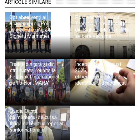
ARTICOLE SIMILARE
Opt absolvenți ai
Post vacant la Liceul
Academiei de Poliție și-
Teoretic „Leowey Klara”
au început cariera la ITPF
din Sighetu Marmației. Nu
Sighetu Marmației
se cere vechime
Tradiții din țară și din
Începând cu 1 august
străinătate, reunite la
2026, regulile privind
Festivalul Internațional
eliberarea cărților de
de Folclor „MARA”
identitate s-a modificat
Ovidiu Oanță,
băimăreanul de cursă
lungă devenit un reper al
știrilor naționale