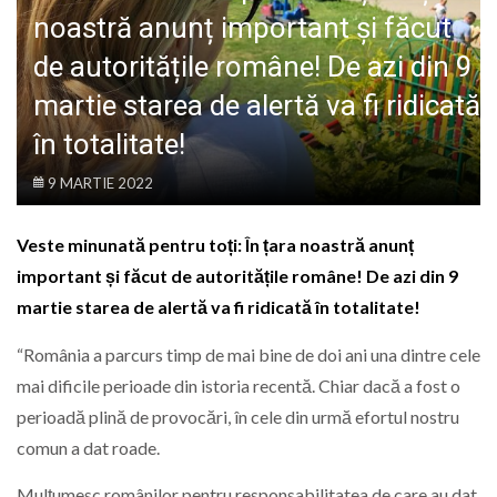
LIFE
noastră anunț important și făcut
de autoritățile române! De azi din 9
martie starea de alertă va fi ridicată
în totalitate!
9 MARTIE 2022
Veste minunată pentru toți: În țara noastră anunț
important și făcut de autoritățile române! De azi din 9
martie starea de alertă va fi ridicată în totalitate!
“România a parcurs timp de mai bine de doi ani una dintre cele
mai dificile perioade din istoria recentă. Chiar dacă a fost o
perioadă plină de provocări, în cele din urmă efortul nostru
comun a dat roade.
Mulțumesc românilor pentru responsabilitatea de care au dat