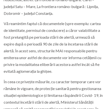
județul Satu – Mare, La frontiera româno-bulgară : Lipnița,
Dobromir – județul Constanța.
Vă reamintim faptul că documentele (spre exemplu: cartea
de identitate, permisul de conducere) a căror valabilitate a
fost prelungită pe perioada stării de alertă, urmează să
expire după o perioadă 90 de zile de la încetarea stării de
alertă. În acest sens, structurile MAI responsabile pentru
emiterea unor astfel de documente vor informa cetățenii cu
privire la modalitatea eliberării acestora astfel încât să fie
evitată aglomerația la ghișee.
În ceea ce privește măsurile, cu caracter temporar care vor
rămâne în vigoare, de protecție sanitară pentru gestionarea
situației epidemiologice și limitarea răspândirii Covid- 19, în
contextul încetării stării de alertă, Ministerul Sănătății
urmează să emită recomandări populației în acest sens. În