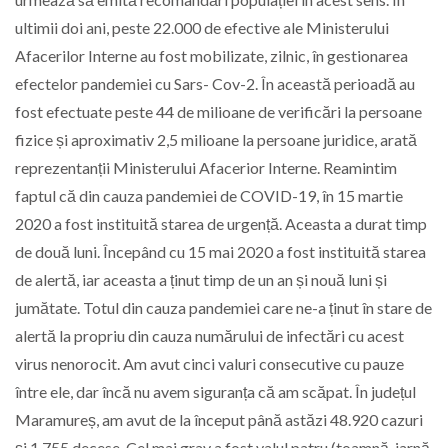
ultimii doi ani, peste 22.000 de efective ale Ministerului
Afacerilor Interne au fost mobilizate, zilnic, în gestionarea
efectelor pandemiei cu Sars- Cov-2. În această perioadă au
fost efectuate peste 44 de milioane de verificări la persoane
fizice și aproximativ 2,5 milioane la persoane juridice, arată
reprezentanții Ministerului Afacerior Interne. Reamintim
faptul că din cauza pandemiei de COVID-19, în 15 martie
2020 a fost instituită starea de urgență. Aceasta a durat timp
de două luni. Începând cu 15 mai 2020 a fost instituită starea
de alertă, iar aceasta a ținut timp de un an și nouă luni și
jumătate. Totul din cauza pandemiei care ne-a ținut în stare de
alertă la propriu din cauza numărului de infectări cu acest
virus nenorocit. Am avut cinci valuri consecutive cu pauze
între ele, dar încă nu avem siguranța că am scăpat. În județul
Maramureș, am avut de la început până astăzi 48.920 cazuri
și 1.755 decese. Cel mai grav a fost valul patru (toamnă-iarnă