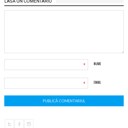
LASĂ UN COMENTARIU
*
NUME
*
EMAIL