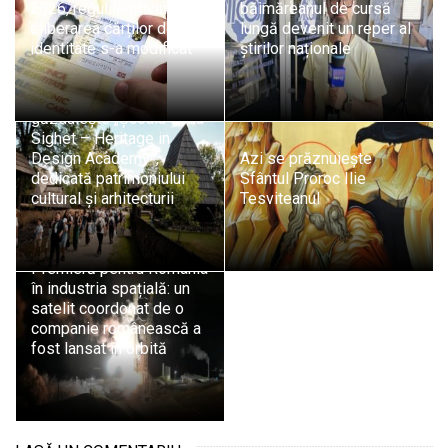
2026, regulile privind
băimăreanul de cursă
eliberarea cărților de
lungă devenit un reper al
identitate s-a modificat
știrilor naționale
Sighetu Marmației
găzduiește „Școala de la
Sighet – Heritage in
Design Academy”,
Azi se prăznuiește
dedicată patrimoniului
Sfântul Proroc Ilie
cultural și arhitecturii
Tesviteanul
Premieră pentru România
în industria spațială: un
satelit coordonat de o
companie românească a
fost lansat în orbită