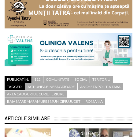
PUBLICAT ÎN:
112
COMUNITATE
SOCIAL
TERITORIU
TAGGED:
ACTIUNEA BINEFACATOARE
ANCHETA POLITIA TARA
ARTA CADOURI BUCURIE FERICIRE
BAIA MARE MARAMURES MUNICIPIU JUDET
ROMANIA
ARTICOLE SIMILARE
Începând cu 1 august
Ovidiu Oanță,