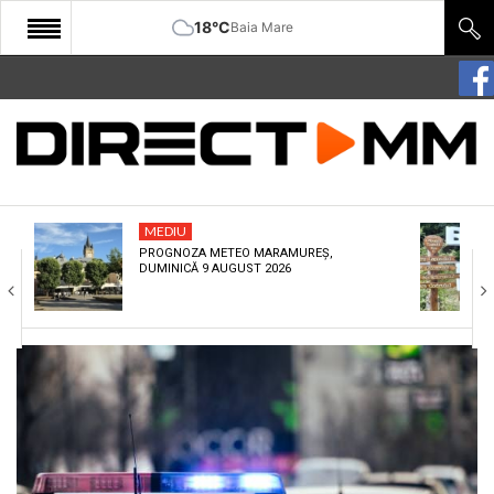
18°C
Baia Mare
START
COMUNITATE
EDITORIAL
MEDIU
CULTURA
PROGNOZA METEO MARAMUREȘ,
DUMINICĂ 9 AUGUST 2026
ECONOMIE
SANATATE
SPORT
SPECIAL
POLITIC