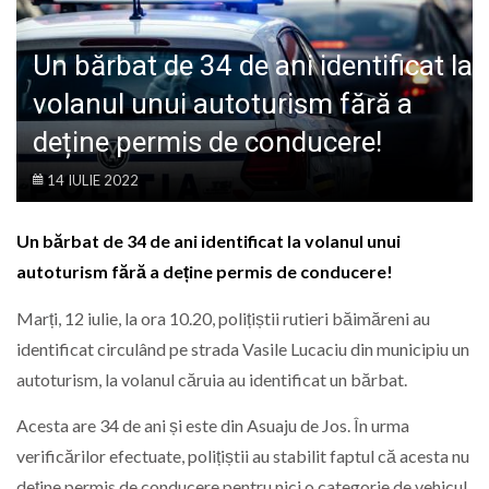
LIFE
Un bărbat de 34 de ani identificat la
volanul unui autoturism fără a
deține permis de conducere!
14 IULIE 2022
Un bărbat de 34 de ani identificat la volanul unui
autoturism fără a deține permis de conducere!
Marți, 12 iulie, la ora 10.20, polițiștii rutieri băimăreni au
identificat circulând pe strada Vasile Lucaciu din municipiu un
autoturism, la volanul căruia au identificat un bărbat.
Acesta are 34 de ani și este din Asuaju de Jos. În urma
verificărilor efectuate, polițiștii au stabilit faptul că acesta nu
deține permis de conducere pentru nici o categorie de vehicul.