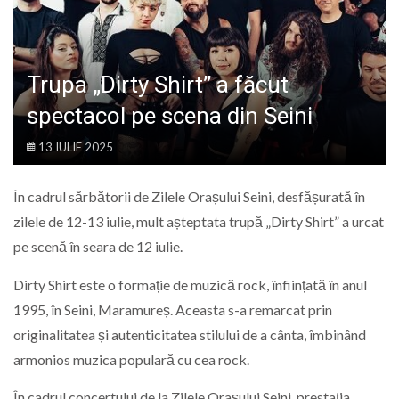
LIFE
Trupa „Dirty Shirt” a făcut
spectacol pe scena din Seini
13 IULIE 2025
În cadrul sărbătorii de Zilele Orașului Seini, desfășurată în
zilele de 12-13 iulie, mult așteptata trupă „Dirty Shirt” a urcat
pe scenă în seara de 12 iulie.
Dirty Shirt este o formație de muzică rock, înființată în anul
1995, în Seini, Maramureș. Aceasta s-a remarcat prin
originalitatea și autenticitatea stilului de a cânta, îmbinând
armonios muzica populară cu cea rock.
În cadrul concertului de la Zilele Orașului Seini, prestația