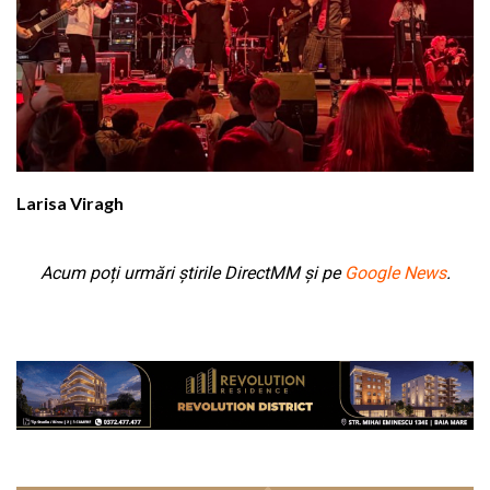
Larisa Viragh
Acum poți urmări știrile DirectMM și pe
Google News
.