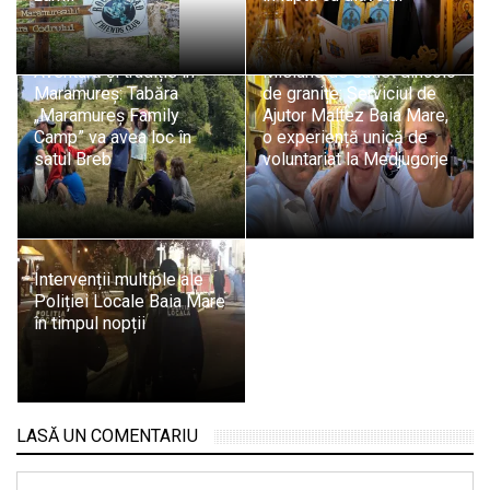
Aventură și tradiție în
Misiune de suflet dincolo
Maramureș: Tabăra
de granițe: Serviciul de
„Maramureș Family
Ajutor Maltez Baia Mare,
Camp” va avea loc în
o experiență unică de
satul Breb
voluntariat la Medjugorje
Intervenții multiple ale
Poliției Locale Baia Mare
în timpul nopții
LASĂ UN COMENTARIU