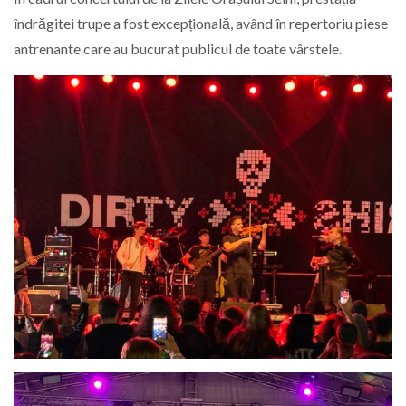
îndrăgitei trupe a fost excepțională, având în repertoriu piese
antrenante care au bucurat publicul de toate vârstele.