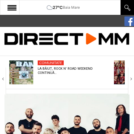
27°C
Baia Mare
START
COMUNITATE
EDITORIAL
COMUNITATE
CULTURA
LA BĂIUȚ, ROCK N’ ROAD WEEKEND
CONTINUĂ…
ECONOMIE
SANATATE
SPORT
SPECIAL
POLITIC