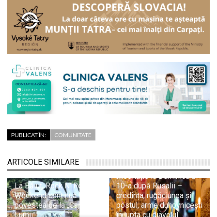
PUBLICAT ÎN:
COMUNITATE
ARTICOLE SIMILARE
Pr. Adrian Dobreanu:
Meditație la Duminica a
La Băiuț, Rock N’ Road
10-a după Rusalii –
Weekend continuă
credința, rugăciunea și
povestea de la „Capătul
postul, arme duhovnicești
Lumii”
în lupta cu diavolul