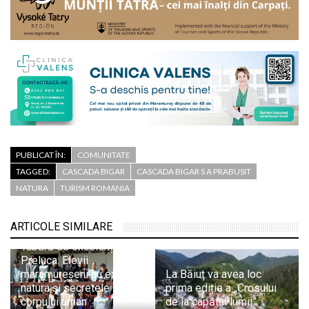
PUBLICAT ÎN:
COMUNITATE
TAGGED:
CASCADA BIGAR
CASCADA BIGAR S A PRABUSIT
NATURA
TURISM ROMANIA
ARTICOLE SIMILARE
Tabără de excelență în
Preluca: Elevii
maramureșeni au explorat
La Băiuț va avea loc
natura și secretele
prima ediție a „Crosului
corpului uman
de la capătul lumii”