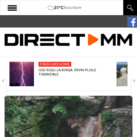
31°C
Baia Mare
START
COMUNITATE
EDITORIAL
FĂRĂ CATEGORIE
CULTURA
COD ROȘU LA BORȘA. REVIN PLOILE
TORENȚIALE
ECONOMIE
SANATATE
SPORT
SPECIAL
POLITIC