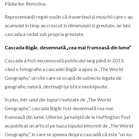
Pădurilor Romsilva.
Reprezentanții regiei susțin că travertinul și mușchii care s-au
acumulat în timp au crescut în dimensiuni și greutate, iar luni
cascada a cedat sub propria greutate.
Cascada Bigăr, desemnată „cea mai frumoasă din lume”
Cascada a fost necunoscută publicului larg până în 2013,
când o fotografie a cascadei Bigăr a ajuns la „The World
Geography”, un site care se ocupă de subiecte legate de
geografie, natură, destinaţii turistice neobişnuite.
În plus, într-unul din topuri realizate de „The World
Geography”, cascada Bigăr fost desemnată cea mai
frumoasă din lume. Ulterior, jurnaliştii de la Huffington Post
au publicat un articol pe baza topului întocmit de „The World
Geography”, în care se spunea despre cascadă că este “un loc