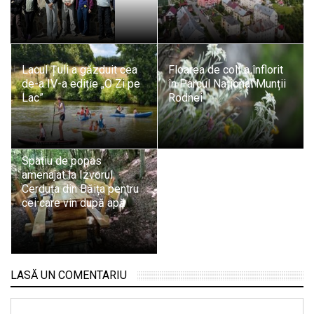
Lacul Țuli a găzduit cea
Floarea de colț a înflorit
de-a IV-a ediție „O Zi pe
în Parcul Național Munții
Lac”
Rodnei
Spațiu de popas
amenajat la Izvorul
Cerduța din Băița pentru
cei care vin după apă
LASĂ UN COMENTARIU