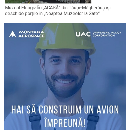
Muzeul Etnografic „ACASĂ” din Tăuții-Măgherăuș își
deschide porțile în „Noaptea Muzeelor la Sate”