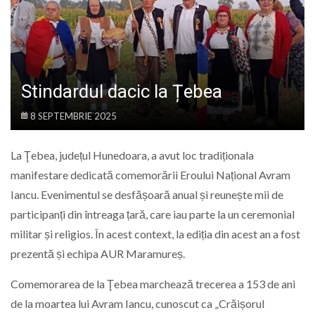
LIFE
Stindardul dacic la Țebea
8 SEPTEMBRIE 2025
La Ţebea, județul Hunedoara, a avut loc tradiționala
manifestare dedicată comemorării Eroului Național Avram
Iancu. Evenimentul se desfășoară anual și reunește mii de
participanți din întreaga țară, care iau parte la un ceremonial
militar și religios. În acest context, la ediția din acest an a fost
prezentă și echipa AUR Maramureș.
Comemorarea de la Ţebea marchează trecerea a 153 de ani
de la moartea lui Avram Iancu, cunoscut ca „Crăișorul