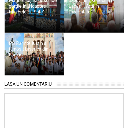
Măgherăuș își deschide
expoziției „Reflexii din
porțile în „Noaptea
Lăpuș – Artă în
Muzeelor la Sate”
Diversitate”
PS Părinte Iustin a
târnosit biserica din
Fărcașa
LASĂ UN COMENTARIU