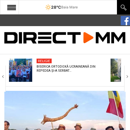
28°C
Baia Mare
START
COMUNITATE
EDITORIAL
RELIGIE
CULTURA
BISERICA ORTODOXĂ UCRAINEANĂ DIN
REPEDEA ȘI-A SERBAT…
ECONOMIE
SANATATE
SPORT
SPECIAL
POLITIC