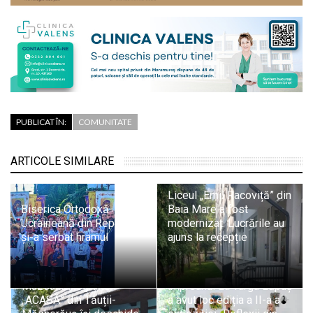
PUBLICAT ÎN:
COMUNITATE
ARTICOLE SIMILARE
Liceul „Emil Racoviță” din
Biserica Ortodoxă
Baia Mare a fost
Ucraineană din Repedea
modernizat. Lucrările au
și-a serbat hramul
ajuns la recepție
Arta a adus comunitatea
Muzeul Etnografic
împreună: La Târgu Lăpuș
„ACASĂ” din Tăuții-
a avut loc ediția a II-a a