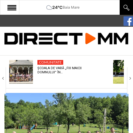
24°C
Baia Mare
START
COMUNITATE
EDITORIAL
COMUNITATE
CULTURA
ȘCOALA DE VARĂ „FIII MAICII
DOMNULUI” ÎN…
ECONOMIE
SANATATE
SPORT
SPECIAL
POLITIC