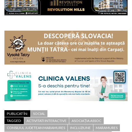
PUBLICAT ÎN:
SOCIAL
TAGGED:
ACTIVITATI INTERACTIVE
ASOCIAȚIA ASSOC
CONSILIUL JUDETEAN MARAMURES
INCLUZIUNE
MARAMURES