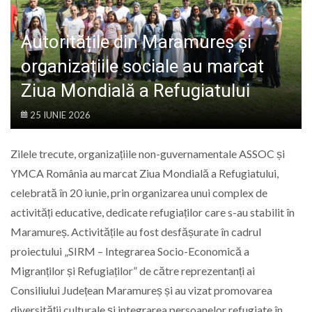
LIFE
Autoritățile din Maramureș și
organizațiile sociale au marcat
Ziua Mondială a Refugiatului
25 IUNIE 2026
Zilele trecute, organizațiile non-guvernamentale ASSOC și
YMCA România au marcat Ziua Mondială a Refugiatului,
celebrată în 20 iunie, prin organizarea unui complex de
activități educative, dedicate refugiaților care s-au stabilit în
Maramureș. Activitățile au fost desfășurate în cadrul
proiectului „SIRM – Integrarea Socio-Economică a
Migranților și Refugiaților” de către reprezentanți ai
Consiliului Județean Maramureș și au vizat promovarea
diversității culturale și integrarea persoanelor refugiate în