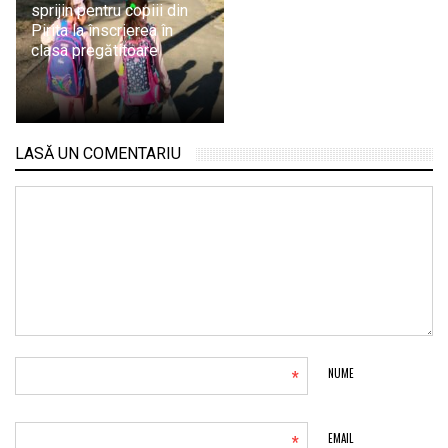
sprijin pentru copiii din
Pirita la înscrierea în
clasa pregătitoare
LASĂ UN COMENTARIU
*
NUME
*
EMAIL