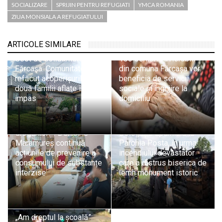
SOCIALIZARE
SPRIJIN PENTRU REFUGIATI
YMCA ROMANIA
ZIUA MONSIALA A REFUGIATULUI
ARTICOLE SIMILARE
Gest de solidaritate în
106 seniori vulnerabili
Fărcașa: Comunitatea a
din comuna Fărcașa vor
refăcut acoperișurile a
beneficia de servicii
două familii aflate în
sociale și îngrijire la
impas
domiciliu
„Alege viața! Spune NU
drogurilor!”: DGASPC
Delegație Eparhială la
Maramureș continuă
Parohia Posta, în urma
acțiunile de prevenire a
incendiului devastator
consumului de substanțe
care a distrus biserica de
interzise
lemn monument istoric
„Am dreptul la școală”: