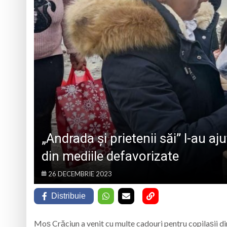
Caravana Cloud Reg
Trei seri despre gâ
Eveniment special 
„Zilele Moiseiului
„Andrada și prietenii săi” l-au a
din mediile defavorizate
26 DECEMBRIE 2023
Distribuie
Moș Crăciun a venit cu multe cadouri pentru copilașii d