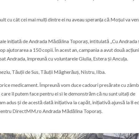
ult cu cât cei mai mulți dintre ei nu aveau speranța că Moșul va veni 
ciale inițiată de Andrada Mădălina Toporaș, intitulată „Cu Andrada 
op ajutorarea a 150 copii. În acest an, campania a avut două acțiuni
at Andrada, împreună cu voluntarele Giulia, Estera și Ancuța.
neziu, Tăuții de Sus, Tăuții Măgherăuș, Nistru, Ilba.
t orice medicament. Împreună vom duce cadouri presărate cu zâmb
n care îl putem face pentru ei si le demonstrăm că nu sunt uitați de
m adus și de acestă dată inițiativa la capăt, inițiativă ajunsă la 8 ed
ată pentru DirectMM.ro Andrada Mădălina Toporaș.