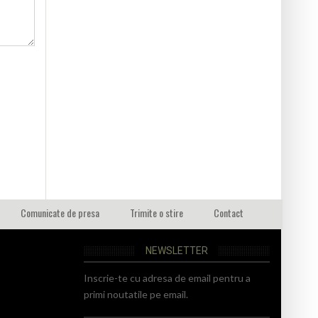
Comunicate de presa
Trimite o stire
Contact
NEWSLETTER
Inscrie-te cu adresa de email pentru a
primi noutatile pe email.