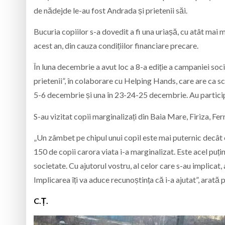
de nădejde le-au fost Andrada și prietenii săi.
Bucuria copiilor s-a dovedit a fi una uriașă, cu atât mai m
acest an, din cauza condițiilor financiare precare.
În luna decembrie a avut loc a 8-a ediție a campaniei so
prietenii”, în colaborare cu Helping Hands, care are ca sc
5-6 decembrie și una în 23-24-25 decembrie. Au particip
S-au vizitat copii marginalizați din Baia Mare, Firiza, Fer
„Un zâmbet pe chipul unui copil este mai puternic decâ
150 de copii carora viata i-a marginalizat. Este acel puți
societate. Cu ajutorul vostru, al celor care s-au implicat, a
Implicarea îți va aduce recunoștința că i-a ajutat”, ar
C.Ț.