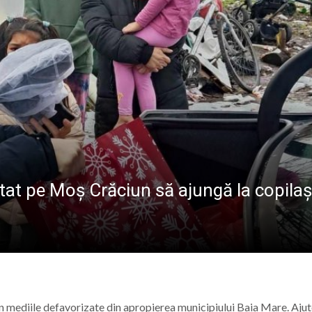
ional Nord-Vest în Baia Mare: Un pas spre digitalizarea a
ndire, emoții și sănătate, la Vișeu de Sus
la Baia Mare, la 570 de ani de la moartea lui Iancu de Hu
” se vor desfășura în perioada 14–16 august
jutat pe Moș Crăciun să ajungă la copilaș
in mediile defavorizate din apropierea municipiului Baia Mare. Aju