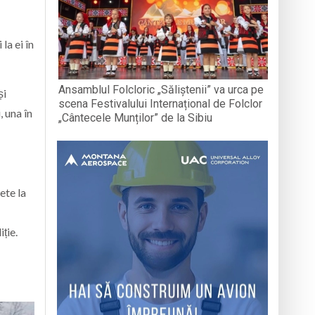
la ei în
Ansamblul Folcloric „Săliștenii” va urca pe
și
scena Festivalului Internațional de Folclor
, una în
„Cântecele Munților” de la Sibiu
ete la
iție.