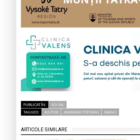
PUBLICAT ÎN:
SOCIAL
TAGGED:
AJUTOR
ANDRADA TOPORAS
SARACI
ARTICOLE SIMILARE