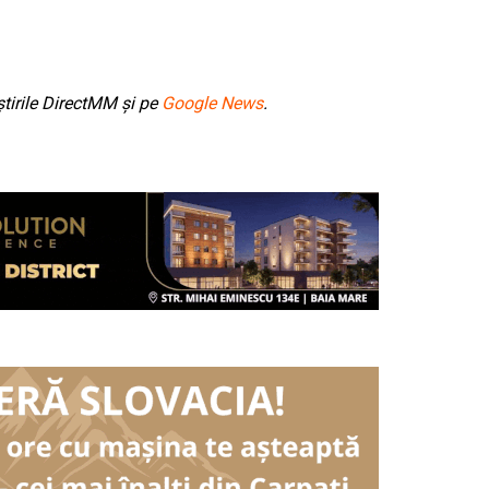
tirile DirectMM și pe
Google News
.