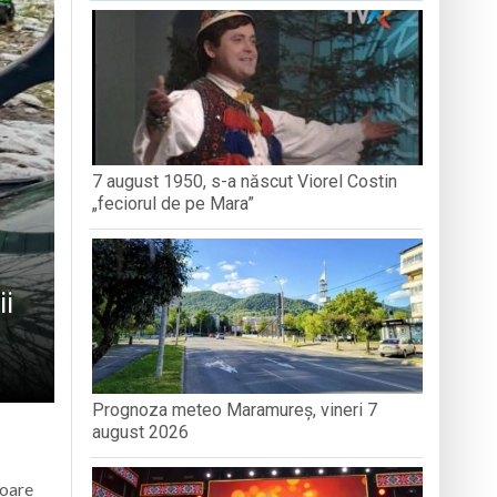
dministrației publice
nedoara
7 august 1950, s-a născut Viorel Costin
„feciorul de pe Mara”
ii
Prognoza meteo Maramureș, vineri 7
august 2026
toare