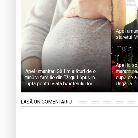
Apel umani
starețul M
Apel la sol
Apel umanitar: Să fim alături de o
maramureș
tânără familie din Târgu Lăpuș în
după ce a 
lupta pentru viața băiețelului lor
Ungaria
LASĂ UN COMENTARIU