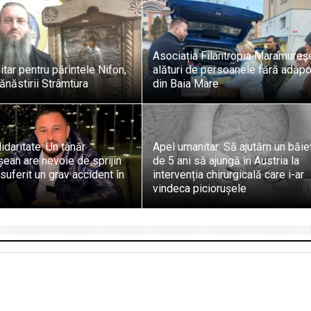
Asociația Filantropia Maramureș
tar pentru părintele Nifon,
alături de persoanele fără adăp
ănăstirii Strâmtura
din Baia Mare
idaritate: Un tânăr
Apel umanitar: Să ajutăm un băie
ean are nevoie de sprijin
de 5 ani să ajungă în Austria la
suferit un grav accident în
intervenția chirurgicală care i-ar
vindeca piciorușele