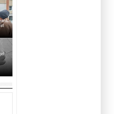
eană,
ost
țel