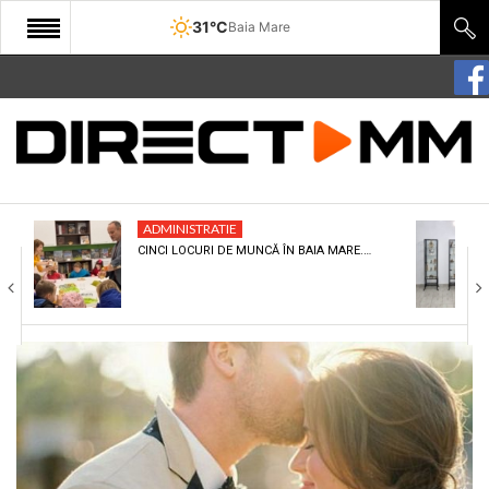
31°C
Baia Mare
START
COMUNITATE
EDITORIAL
ADMINISTRATIE
CULTURA
CINCI LOCURI DE MUNCĂ ÎN BAIA MARE.…
ECONOMIE
SANATATE
SPORT
SPECIAL
POLITIC