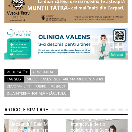
PUBLICAT ÎN:
COMUNITATE
TAGGED:
6 IULIE
ACEST GEST ARE MAI MULTE SENSURI
DEVOTAMENT
IUBIRE
RESPECT
ZIUA INTERNAȚIONALĂ A SĂRUTULUI
ARTICOLE SIMILARE
Respectul ca alternativă
Treptele Școlii „Vasile
la bullying: activitate
Alecsandri” Baia Mare au
interactivă de tip
fost îmbrăcate în mesaje
colaborativ la Școala