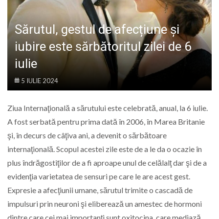
LIFE
Sărutul, gestul de afecțiune și
iubire este sărbătoritul zilei de 6
iulie
5 IULIE 2024
Ziua Internaţională a sărutului este celebrată, anual, la 6 iulie.
A fost serbată pentru prima dată în 2006, în Marea Britanie
şi, în decurs de câţiva ani, a devenit o sărbătoare
internaţională. Scopul acestei zile este de a le da o ocazie în
plus îndrăgostiţilor de a fi aproape unul de celălalţ dar şi de a
evidenţia varietatea de sensuri pe care le are acest gest.
Expresie a afecţiunii umane, sărutul trimite o cascadă de
impulsuri prin neuroni şi eliberează un amestec de hormoni
dintre care cei mai importanţi sunt oxitocina, care mediază