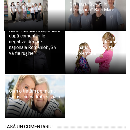
de respect și
Gimnazială „Vasile
recunoștință
Alecsandri” Baia Mare
Aurel Tămaș, reacție dură
după comentariile
negative despre
Toleranța este celebrată
naționala României: „Să
internațional, într-o zi de
vă fie rușine”
16 noiembrie
Cum o tratăm pe mama,
tot așa ne va trata și viața
LASĂ UN COMENTARIU