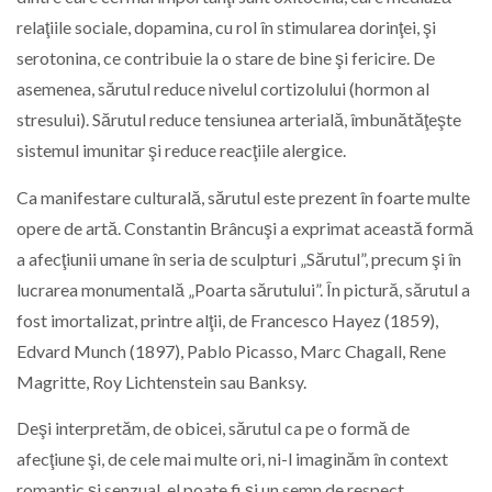
relaţiile sociale, dopamina, cu rol în stimularea dorinţei, şi
serotonina, ce contribuie la o stare de bine şi fericire. De
asemenea, sărutul reduce nivelul cortizolului (hormon al
stresului). Sărutul reduce tensiunea arterială, îmbunătăţeşte
sistemul imunitar şi reduce reacţiile alergice.
Ca manifestare culturală, sărutul este prezent în foarte multe
opere de artă. Constantin Brâncuşi a exprimat această formă
a afecţiunii umane în seria de sculpturi „Sărutul”, precum şi în
lucrarea monumentală „Poarta sărutului”. În pictură, sărutul a
fost imortalizat, printre alţii, de Francesco Hayez (1859),
Edvard Munch (1897), Pablo Picasso, Marc Chagall, Rene
Magritte, Roy Lichtenstein sau Banksy.
Deşi interpretăm, de obicei, sărutul ca pe o formă de
afecţiune şi, de cele mai multe ori, ni-l imaginăm în context
romantic şi senzual, el poate fi şi un semn de respect,