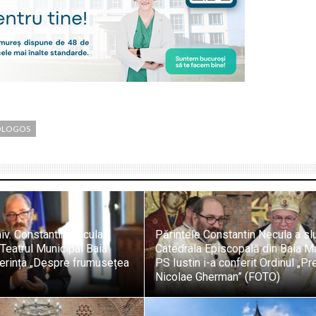
OLOGOS
univ. Constantin Necula
Părintele Constantin Necula a sluj
 Teatrul Municipal Baia
Catedrala Episcopală din Baia M
erința „Despre frumusețea
PS Iustin i-a conferit Ordinul „Pr
Nicolae Gherman” (FOTO)