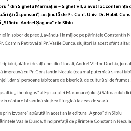
orul” din Sighetu Marmației – Sighet VII, a avut loc conferința 
ri și răspunsuri”, susținută de Pr. Conf. Univ. Dr. Habil. Cons
 „Sfântul Andrei Șaguna” din Sibiu.
ei în sobor de preoți, avându-l în mijloc pe părintele Constantin N
. Cosmin Petrovai și Pr. Vasile Dunca, slujitori la acest sfânt altar, 
ipiului, alături de alți consilieri locali, Andrei Victor Dochia, jurnal
ază împreună cu Pr. Constantin Necula (cea mai puternică și mai iub
ei”, dar și persoane iubitoare de biserică, de cultură și de frumos.
psaltic „Theologos” al Episcopiei Maramureșului și Sătmarului diri
in cântare bizantină slujirea liturgică la ceas de seară.
re prin izvoare”, apărută în acest an la editura „Agnos” din Sibiu
rintele Vasile Dunca, fiind prefață de părintele Constantin Necula