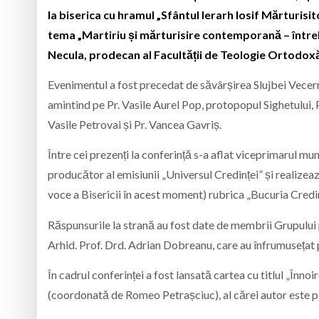
la biserica cu hramul „Sfântul Ierarh Iosif Mărturisit
tema „Martiriu și mărturisire contemporană – întrebă
Necula, prodecan al Facultății de Teologie Ortodoxă
Evenimentul a fost precedat de săvârșirea Slujbei Vecerni
amintind pe Pr. Vasile Aurel Pop, protopopul Sighetului, Pr
Vasile Petrovai și Pr. Vancea Gavriș.
Între cei prezenți la conferință s-a aflat viceprimarul munic
producător al emisiunii „Universul Credinței” și realize
voce a Bisericii în acest moment) rubrica „Bucuria Credinț
Răspunsurile la strană au fost date de membrii Grupului 
Arhid. Prof. Drd. Adrian Dobreanu, care au înfrumusețat pr
În cadrul conferinței a fost lansată cartea cu titlul „Înnoi
(coordonată de Romeo Petrașciuc), al cărei autor este pă