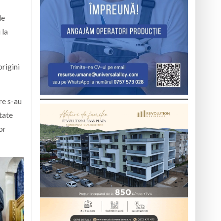
de
 la
origini
re s-au
itate
or