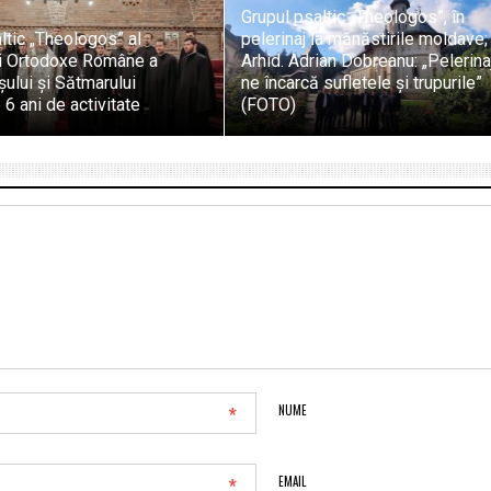
Grupul psaltic „Theologos”, în
ltic „Theologos” al
pelerinaj la mănăstirile moldave;
i Ortodoxe Române a
Arhid. Adrian Dobreanu: „Pelerina
ului şi Sătmarului
ne încarcă sufletele și trupurile”
 6 ani de activitate
(FOTO)
*
NUME
*
EMAIL