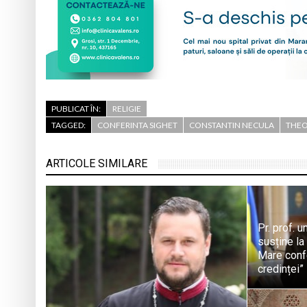
PUBLICAT ÎN:
RELIGIE
TAGGED:
CONFERINTA SIGHET
CONSTANTIN NECULA
THE
ARTICOLE SIMILARE
Pr. prof. 
susține la
Mare conf
credinței”