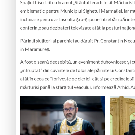
Spațiul bisericii cu hramul „Sfântul Ierarh Iosif Mărturis
emblematic pentru Municipiul Sighetul Marmației, iar mulți
închinare pentru a-l asculta și a-și pune întrebări părint
conferințe sau dezbateri televizate atât la posturi naționa
Părinții slujitori ai parohiei au dăruit Pr. Constantin Necu
în Maramureș.
A fost o seară deosebită, un eveniment duhovnicesc și cult
„înfruptat” din cuvintele de folos ale părintelui Constant
atât în ceea ce îi privește pe clerici, cât și pe credinci
mărturisi până la sfârșitul veacului, informează Arhid. 