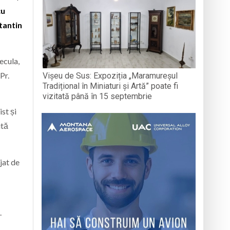
cu
tantin
ecula,
Pr.
Vișeu de Sus: Expoziția „Maramureșul
Tradițional în Miniaturi și Artă” poate fi
vizitată până în 15 septembrie
ist și
ită
jat de
.