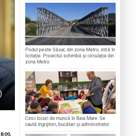
CREDINȚA”
aripioare
Podul peste Săsar, din zona Metro, intră în
e Folclor „Cântecele Munților” de la Sibiu
licitație. Proiectul schimbă și circulația din
zona Metro
)
Cinci locuri de muncă în Baia Mare. Se
caută îngrijitori, bucătari și administrator
18:00,