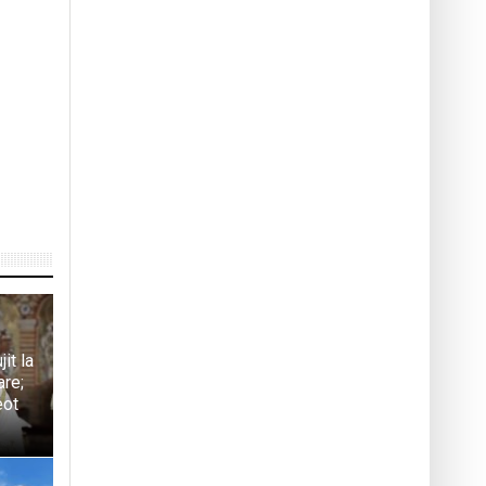
it la
are;
eot