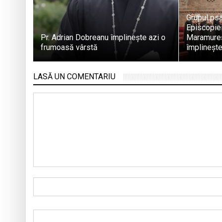
Grupul psa
Episcopie
Pr. Adrian Dobreanu împlinește azi o
Maramureş
frumoasă vârstă
împlinește
LASĂ UN COMENTARIU