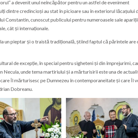
itorul” a devenit unul neîncăpător pentru un astfel de eveniment
 dintre credincioși au stat în picioare sau în exteriorul lăcașului 
elui Constantin, cunoscut publicului pentru numeroasele sale apariții
le, cât și internaționale.
la un pieptar și o traistă tradițională, știind faptul că părintele are 
ural de excepție, în special pentru sigheteni și din împrejurimi, ca
in Necula, unde tema martiriului și a mărturisirii este una de actual
oșii care Îl mărturisesc pe Dumnezeu în contemporaneitate și care Îl v
Adrian Dobreanu.