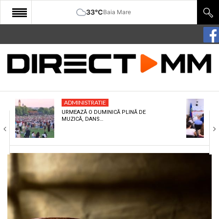
33°C
Baia Mare
START
COMUNITATE
EDITORIAL
ADMINISTRATIE
CULTURA
URMEAZĂ O DUMINICĂ PLINĂ DE
MUZICĂ, DANS…
ECONOMIE
SANATATE
SPORT
SPECIAL
POLITIC