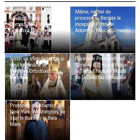
PS Părinte Iustin a
Mâine, recital de
săvârșit Paraclisul Maicii
pricesne la Berința la
Domnului în Parohia
începutul Postului
Ortodoxă Săcălășeni
Adormirii Maicii Domnului
În 9 august: PS Părinte
Iustin va sfinți biserica și
Părintele Protosinghel
noul lumânărar al
Serafim Bilț va participa
Parohiei Ortodoxe
la Taina Sfântului Maslu
Fărcașa
de la Dobricu Lăpușului
Pr. protosinghel dr.
Chesarie Bertea,
Protopop de Atlantic
New York-Washington, va
sluji în Buzești și Baia
Mare