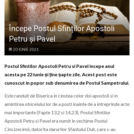
LIFE
Începe Postul Sfinților Apostoli
Petru și Pavel
20 IUNIE 2021
Postul Sfintilor Apostoli Petru si Pavel incepe anul
acesta pe 22 iunie și ține șapte zile. Acest post este
cunoscut in popor sub denumirea de Postul Sampetrului.
Este randuit de Biserica in cinstea celor doi apostoli si in
amintirea obiceiului lor de a posti inainte de a intreprinde acte
mai importante (Fapte 13,2 si 14,23). Postul Sfintilor
Apostoli Petru si Pavel era numit in vechime Postul
Cincizecimii, datorita darurilor Sfantului Duh, care s-au