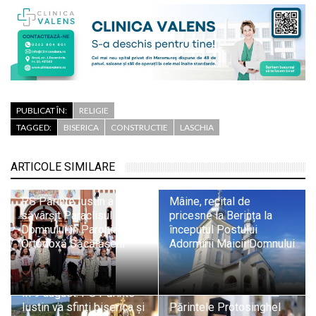
PUBLICAT ÎN:
RELIGIE
TAGGED:
BISERICA
CONSTRUCTIE
LASCHIA
ARTICOLE SIMILARE
PS Părinte Iustin a
Mâine, recital de
săvârșit Paraclisul Maicii
pricesne la Berința la
Domnului în Parohia
începutul Postului
Ortodoxă Săcălășeni
Adormirii Maicii Domnului
În 9 august: PS Părinte
Iustin va sfinți biserica și
Părintele Protosinghel