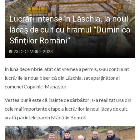
LIFE
Lucrări intense în Lăschia, la noul
lăcaș de cult cu hramul ”Duminica
Sfinților Români”
23 DECEMBRIE 2023
În luna decembrie, atât cât vremea a permis, s-au continuat
lucrările la noua biserică din Lăschia, sat aparținător al
comunei Copalnic-Mănăștur.
Vestea bună este că înainte de sărbători s-a realizat una din
cele mai importante etape a lucrărilor la noul lăcaș de cult,
arată părintele paroh Mădălin Bontoș.