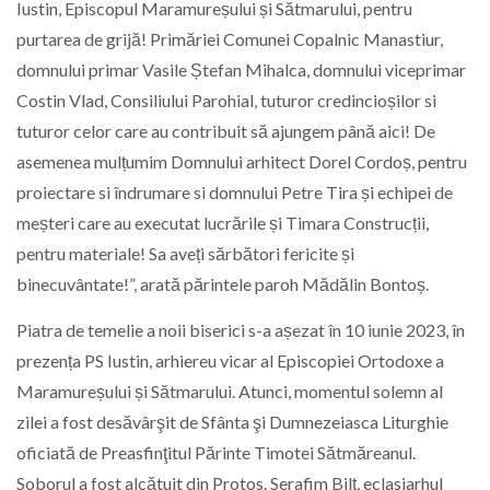
Iustin, Episcopul Maramureșului și Sătmarului, pentru
purtarea de grijă! Primăriei Comunei Copalnic Manastiur,
domnului primar Vasile Ștefan Mihalca, domnului viceprimar
Costin Vlad, Consiliului Parohial, tuturor credincioșilor si
tuturor celor care au contribuit să ajungem până aici! De
asemenea mulțumim Domnului arhitect Dorel Cordoș, pentru
proiectare si îndrumare si domnului Petre Tira și echipei de
meșteri care au executat lucrările și Timara Construcții,
pentru materiale! Sa aveți sărbători fericite și
binecuvântate!”, arată părintele paroh Mădălin Bontoș.
Piatra de temelie a noii biserici s-a așezat în 10 iunie 2023, în
prezența PS Iustin, arhiereu vicar al Episcopiei Ortodoxe a
Maramureșului și Sătmarului. Atunci, momentul solemn al
zilei a fost desăvârşit de Sfânta şi Dumnezeiasca Liturghie
oficiată de Preasfinţitul Părinte Timotei Sătmăreanul.
Soborul a fost alcătuit din Protos. Serafim Bilţ, eclasiarhul