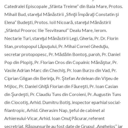
Catedralei Episcopale „Sfânta Treime” din Baia Mare, Protos.
Mihail Bud, stareţul Mănăstirii „Sfinţii Împăraţi Constatin şi
Elena” Budeşti, Protos. Ioil Nicoară, stareţul Mănăstirii
„Sfântul Prooroc Ilie Tesviteanul” Dealu Mare, Ierom.
Nectarie Turi, stareţul Mănăstirii Legi, Gherla, Pr. Dr. Florin
Stan, protopopul Lăpuşului, Pr. Mihai Cornel Gheduţiu,
secretar protopopesc, Pr. Mădălin Bontoş, paroh, Pr. Daniel
Pop din Plopiş, Pr. Florian Oros din Copalnic Mănăştur, Pr.
Vasile Adrian Marc din Chechiş, Pr. Ioan Burzo din Vad, Pr.
Ciprian Gligan din Berinţa, Pr. Ştefan Ardelean din Vişeu de
Mijloc, Pr. Daniel Ghiţă Florian din Făureşti, Pr. Ioan Casian
din Şurdeşti, Pr. Claudiu Tuns din Coroieni, Pr. Augustin Tuns
din Ciocotiş, Arhid. Dumitru Botiş, inspector eparhial social-
filantropic, Arhid. Gherasim Nap, şeful de cabinet al
Arhiereului-Vicar, Arhid. Ioan Onuţ Păcurar, referent
secretriat. Răspunsurile au fost date de Grupul „Anghelos” iar