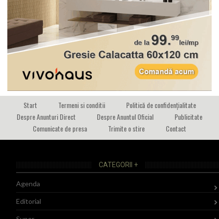
Start
Termeni si conditii
Politică de confidențialitate
Despre Anunturi Direct
Despre Anuntul Oficial
Publicitate
Comunicate de presa
Trimite o stire
Contact
CATEGORII +
Agenda
Editorial
Super