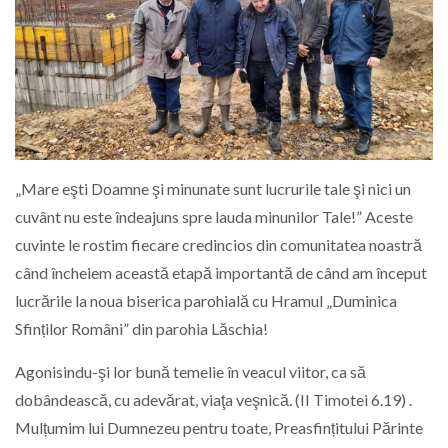
„Mare eşti Doamne şi minunate sunt lucrurile tale şi nici un
cuvânt nu este îndeajuns spre lauda minunilor Tale!” Aceste
cuvinte le rostim fiecare credincios din comunitatea noastră
când încheiem această etapă importantă de când am început
lucrările la noua biserica parohială cu Hramul „Duminica
Sfinților Români” din parohia Lăschia!
Agonisindu-şi lor bună temelie în veacul viitor, ca să
dobândească, cu adevărat, viaţa veşnică. (II Timotei 6.19) .
Mulțumim lui Dumnezeu pentru toate, Preasfințitului Părinte