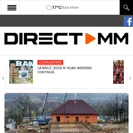
17°C
Baia Mare
START
COMUNITATE
EDITORIAL
COMUNITATE
CULTURA
LA BĂIUȚ, ROCK N’ ROAD WEEKEND
CONTINUĂ…
ECONOMIE
SANATATE
SPORT
SPECIAL
POLITIC