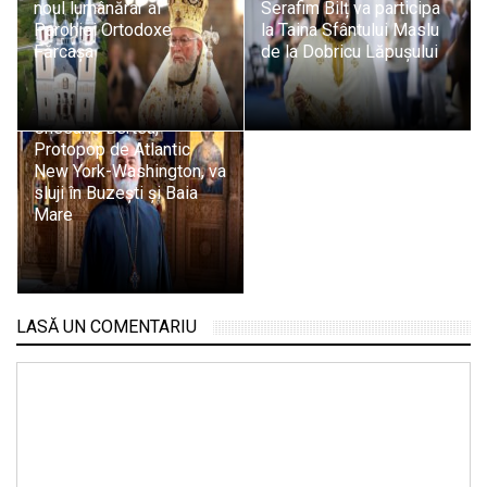
noul lumânărar al
Serafim Bilț va participa
Parohiei Ortodoxe
la Taina Sfântului Maslu
Fărcașa
de la Dobricu Lăpușului
Pr. protosinghel dr.
Chesarie Bertea,
Protopop de Atlantic
New York-Washington, va
sluji în Buzești și Baia
Mare
LASĂ UN COMENTARIU