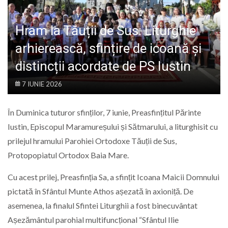
LIFE
Hram la Tăuții de Sus: Liturghie
arhierească, sfințire de icoană și
distincții acordate de PS Iustin
7 IUNIE 2026
În Duminica tuturor sfinților, 7 iunie, Preasfințitul Părinte
Iustin, Episcopul Maramureșului și Sătmarului, a liturghisit cu
prilejul hramului Parohiei Ortodoxe Tăuții de Sus,
Protopopiatul Ortodox Baia Mare.
Cu acest prilej, Preasfinția Sa, a sfințit Icoana Maicii Domnului
pictată în Sfântul Munte Athos așezată în axioniță. De
asemenea, la finalul Sfintei Liturghii a fost binecuvântat
Așezământul parohial multifuncțional “Sfântul Ilie