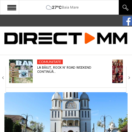
27°C
Baia Mare
START
COMUNITATE
EDITORIAL
COMUNITATE
CULTURA
LA BĂIUȚ, ROCK N’ ROAD WEEKEND
CONTINUĂ…
ECONOMIE
SANATATE
SPORT
SPECIAL
POLITIC