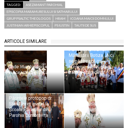
TAGGED:
ASEZAMANT PAROHIAL
EPISCOPIA MARAMURESULUI SI SATMARULUI
GRUP PSALTIC THEOLOGOS
HRAM
ICOANA MAICII DOMNULUI
JUSTINIAN ARHIEPISCOPUL
PS IUSTIN
TAUTII DE SUS
ARTICOLE SIMILARE
PS Iustin la hramul
Mănăstirii Botiza: „Aici
se păstrează cu
Unde liturghisesc ierarhii
sfințenie portul, graiul,
în această duminică
tradiția și credința”
Părintele protopop dr.
Stan Florin, invitat la
Unde liturghisesc ierarhii
Școala Părinților din
de Praznicul Schimbării
Parohia Dumbrăvița
la Față