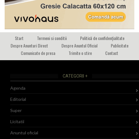
Start
Termeni si conditii
Politică de confidențialitate
Despre Anunturi Direct
Despre Anuntul Oficial
Publicitate
Comunicate de presa
Trimite o stire
Contact
CATEGORII +
Agenda
Editorial
Super
Licitatii
Anuntul oficial