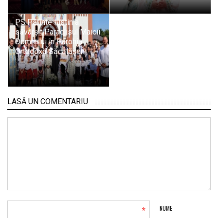
PS Părinte Iustin a
săvârșit Paraclisul Maicii
Domnului în Parohia
Ortodoxă Săcălășeni
LASĂ UN COMENTARIU
*
NUME