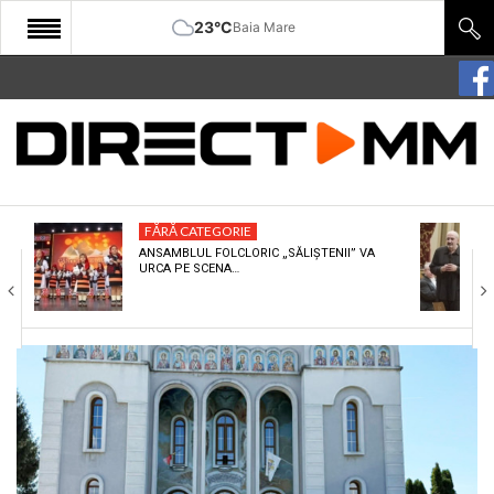
23°C
Baia Mare
START
COMUNITATE
EDITORIAL
FĂRĂ CATEGORIE
CULTURA
ANSAMBLUL FOLCLORIC „SĂLIȘTENII” VA
URCA PE SCENA…
ECONOMIE
SANATATE
SPORT
SPECIAL
POLITIC