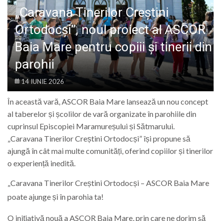
LIFE
„Caravana Tinerilor Creștini
Ortodocși”, noul proiect al ASCOR
Baia Mare pentru copiii și tinerii din
parohii
14 IUNIE 2026
În această vară,
ASCOR Baia Mare
lansează un nou concept
al taberelor și școlilor de vară organizate în parohiile din
cuprinsul Episcopiei Maramureșului și Sătmarului.
„Caravana Tinerilor Creștini Ortodocși” își propune să
ajungă în cât mai multe comunități, oferind copiilor și tinerilor
o experiență inedită.
„Caravana Tinerilor Creștini Ortodocși – ASCOR Baia Mare
poate ajunge și în parohia ta!
O inițiativă nouă a ASCOR Baia Mare, prin care ne dorim să