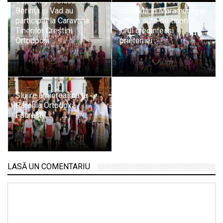
Copalnic, Preluca Nouă,
Creștini Ortodocși
Berința și Vad au
continuă în Maramureș și
participat la Caravana
adună sute de tineri în
Tinerilor Creștini
jurul credinței și
Ortodocși
prieteniei
Slujire arhierească la
Parohia Ortodoxă
Făurești
LASĂ UN COMENTARIU