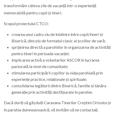
transformăm câteva zile de vacanță într-o experiență
memorabilă pentru copii și tineri.
Scopul proiectului CTCO:
crearea unui cadru viu de întâlnire între copii/tineri și
Biserică, dincolo de formatul clasic al școlilor de vară;
sprijinirea directă a parohiilor în organizarea de activități
pentru tineri în perioada vacanței;
implicarea activă a voluntarilor ASCOR în lucrarea
pastorală la nivel de comunitate;
stimularea participării copiilor la viața parohială prin
experiențe practice, relaționale și spirituale;
consolidarea legăturii dintre Biserică, familie și tânăra
generație prin activități desfășurate în parohie.
Dacă doriți să găzduiți Caravana Tinerilor Creștini Ortodocși
în parohia dumneavoastră, vă invităm să ne contactați.