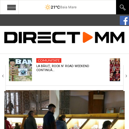
21°C
Baia Mare
START
COMUNITATE
EDITORIAL
COMUNITATE
CULTURA
LA BĂIUȚ, ROCK N’ ROAD WEEKEND
CONTINUĂ…
ECONOMIE
SANATATE
SPORT
SPECIAL
POLITIC