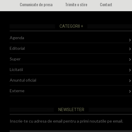
Comunicate de presa
Trimite o stire
Contact
CATEGORII +
Agenda
Editorial
Super
Licitatii
Anuntul oficial
Externe
NEWSLETTER
Inscrie-te cu adresa de email pentru a primi noutatile pe email.