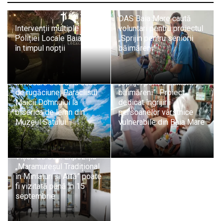
DAS Baia Mare caută
Intervenții multiple ale
voluntari pentru proiectul
Poliției Locale Baia Mare
„Sprijin pentru seniorii
în timpul nopții
băimăreni”
În fiecare seară, la ceas
„Sprijin pentru seniorii
de rugăciune: Paraclisul
băimăreni”: Proiect
Maicii Domnului la
dedicat îngrijirii
biserica de lemn din
persoanelor vârstnice
Muzeul Satului
vulnerabile din Baia Mare
Vișeu de Sus: Expoziția
„Maramureșul Tradițional
în Miniaturi și Artă” poate
fi vizitată până în 15
septembrie