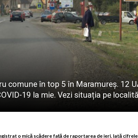
va fi dezvelit bustul lui Gavrilă Iuga, personalitate marc
sericii”: Ediția a IV-a a taberei de vară pentru copii are lo
 de sânge la Spitalul Județean de Urgență „Dr. Constanti
r. Stan Florin, invitat la Școala Părinților din Parohia Dum
atru comune în top 5 în Maramureș. 12 U
COVID-19 la mie. Vezi situația pe localită
strat o mică scădere față de raportarea de ieri. Iată cifrele