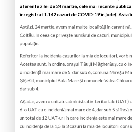
aferente zilei de 24 martie, cele mai recente public
înregistrat 1.142 cazuri de COVID-19 în județ. Asta 
Astăzi, 24 martie, avem mai multe localități în caranti
Coltău. În ceea ce privește numărul de cazuri, municipiul
populație.
Referitor la incidența cazurilor la mia de locuitori, vorb
Acestea sunt, în ordine, orașul Tăuții Măgherăuș, cu o in
o incidență mai mare de 5, dar sub 6, comuna Mireșu Mare
Șișești, municipiul Baia Mare și comunele Valea Chioarulu
dar sub 4.
Așadar, avem o unitate administrativ-teritoriale (UAT) c
6, o UAT cu o incidență mai mare de 4, dar sub 5 și încă
un total de 12 UAT-uri în care incidența este mai mare de
cu incidența de la 1,5 la 3 cazuri la mia de locuitori, co