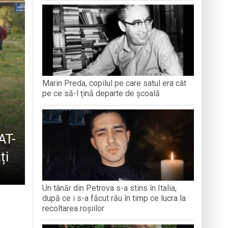
antă a Maramureșului
c la Sighetu Marmației
n Opriș” Baia Mare
Marin Preda, copilul pe care satul era cât
brăvița
pe ce să-l țină departe de școală
AT-
ți
Un tânăr din Petrova s-a stins în Italia,
după ce i s-a făcut rău în timp ce lucra la
recoltarea roșiilor