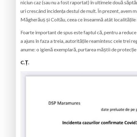
niciun caz (sau nu a fost raportat) în ultimele două săptă
uri crescând incidența destul de mult. În prezent, avem m
Măgherăuș și Coltău, ceea ce înseamnă atât localitățile 
Foarte important de spus este faptul că, pentru a reduce
a ajuns în faza a treia, autoritățile reamintesc cele trei 
anume: o igienă exemplară, purtarea măștii de protecție 
C.Ț.