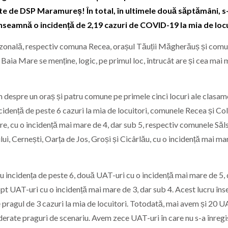
ate de DSP Maramureș! În total, în ultimele două săptămâni, s
înseamnă o incidență de 2,19 cazuri de COVID-19 la mia de locu
nă zonală, respectiv comuna Recea, orașul Tăuții Măgherăuș și com
 Baia Mare se menține, logic, pe primul loc, întrucât are și cea mai
im despre un oraș și patru comune pe primele cinci locuri ale clasam
cidență de peste 6 cazuri la mia de locuitori, comunele Recea și Col
, cu o incidență mai mare de 4, dar sub 5, respectiv comunele Săls
i, Cernești, Oarța de Jos, Groși și Cicârlău, cu o incidență mai mar
u incidența de peste 6, două UAT-uri cu o incidență mai mare de 5,
 opt UAT-uri cu o incidență mai mare de 3, dar sub 4. Acest lucru î
 pragul de 3 cazuri la mia de locuitori. Totodată, mai avem și 20 U
nsiderate praguri de scenariu. Avem zece UAT-uri în care nu s-a înregi