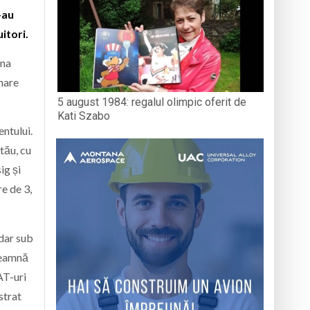
-au
itori.
una
 mare
5 august 1984: regalul olimpic oferit de
Kati Szabo
entului.
tău, cu
ig și
e de 3,
 dar sub
nseamnă
AT-uri
strat