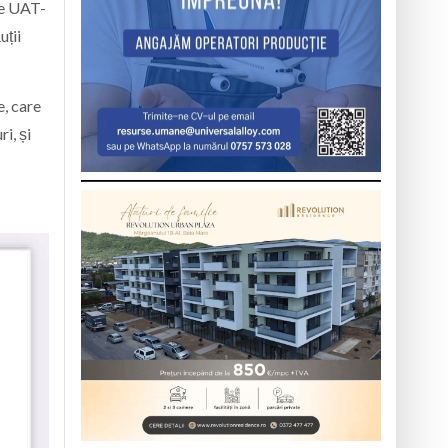
ele UAT-
uții
e, care
i, și