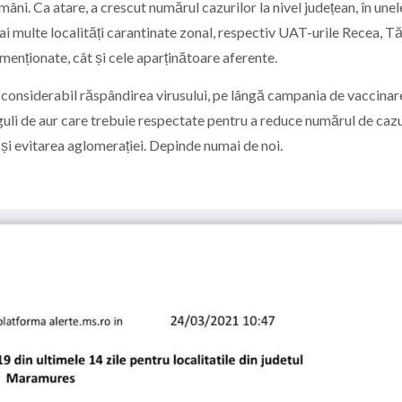
mâni. Ca atare, a crescut numărul cazurilor la nivel județean, în un
ai multe localități carantinate zonal, respectiv UAT-urile Recea, Tă
menționate, cât și cele aparținătoare aferente.
 considerabil răspândirea virusului, pe lângă campania de vaccinar
reguli de aur care trebuie respectate pentru a reduce numărul de cazur
și evitarea aglomerației. Depinde numai de noi.