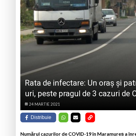
La Săliștea de Sus 
„Vacanță în tinda bi
Campanie de donare
Părintele protopop d
Rata de infectare: Un oraș și p
uri, peste pragul de 3 cazuri de 
24 MARTIE 2021
Distribuie
Numărul cazurilor de COVID-19 în Maramureș a înregi