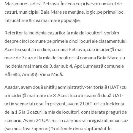
Maramureș, adică Petrova. În ceea ce privește numărul de
cazuri, municipiul Baia Mare se menține, logic, pe primul loc,
întrucât are și cea mai mare populație.
Referitor la incidența cazurilor la mia de locuitori, vorbim
despre cinci comune pe primele cinci locuri ale clasamentului.
Acestea sunt, în ordine, comuna Petrova, cu o incidență mai
mare de 7 cazuri la mia de locuitori și comuna Boiu Mare, cu
incidența mai mare de 3, dar sub 4. Apoi, urmează comunele
Băsești, Ariniș și Vima Mică.
Așadar, avem două unități administrativ-teritorială (UAT) cu
o incidență mai mare de 3. Acest lucru înseamnă două UAT-
uri în scenariul roșu. În prezent, avem 2 UAT-uri cu incidența
de la 1,5 la 3 cazuri la mia de locuitori, considerate praguri de
scenariu. Avem 24 UAT-uri în care nu s-a înregistrat niciun caz
(sau nu a fost raportat) în ultimele două săptămâni. În