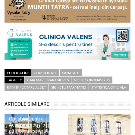
PUBLICAT ÎN:
COMUNITATE
SANATATE
TAGGED:
BAIA MARE MARAMURES
NOUL CORONAVIRUS
RATA INFECTARE JUDET
SIGHETU MARMATIEI
STATISTICA OFICIALA
ARTICOLE SIMILARE
Opt absolvenți ai
Post vacant la Liceul
Academiei de Poliție și-
Teoretic „Leowey Klara”
au început cariera la ITPF
din Sighetu Marmației. Nu