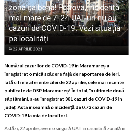
LIFE
zona galbenă! Petrova, incidență
mai mare de 7! 24 UAT-uri nu au
cazuri de COVID-19. Vezi situația
pe localități
22 APRILIE 2021
Numărul cazurilor de COVID-19 în Maramureș a
înregistrat o mică scădere față de raportarea de ieri.
Iată cifrele aferente zilei de 22 aprilie, cele mai recente
publicate de DSP Maramureș! În total, în ultimele două
săptămâni, s-au înregistrat 381 cazuri de COVID-19 în
județ. Asta înseamnă o incidență de 0,73 cazuri de
COVID-19 la mia de locuitori.
Astăzi, 22 aprilie, avem o singură UAT în carantină zonală în