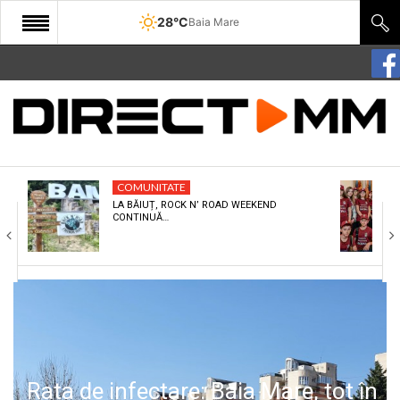
28°C
Baia Mare
START
COMUNITATE
EDITORIAL
COMUNITATE
CULTURA
LA BĂIUȚ, ROCK N’ ROAD WEEKEND
CONTINUĂ…
ECONOMIE
SANATATE
SPORT
SPECIAL
POLITIC
Rata de infectare: Baia Mare, tot în