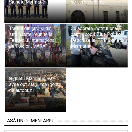
Sighetu Marmației
se cere vechime
Tradiții din țară și din
Colaborare instituțională
străinătate, reunite la
pentru copii: Ziua Porților
Festivalul Internațional
Deschise la ITPF Sighetu
de Folclor „MARA”
Marmației
Sighetu Marmației va
avea opt stații inteligente
de autobuz
LASĂ UN COMENTARIU