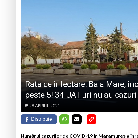
TRĂITĂ PRIN CÂNTEC
„Iancu de Hunedoar
Muzeul Județean d
Psiholog psihoterap
iar cealaltă merge
Andreea-Mihaela Dun
Atelier de lucru man
Rata de infectare: Baia Mare, inc
peste 5! 34 UAT-uri nu au cazuri 
28 APRILIE 2021
Distribuie
Numărul cazurilor de COVID-19 în Maramureș a înregi