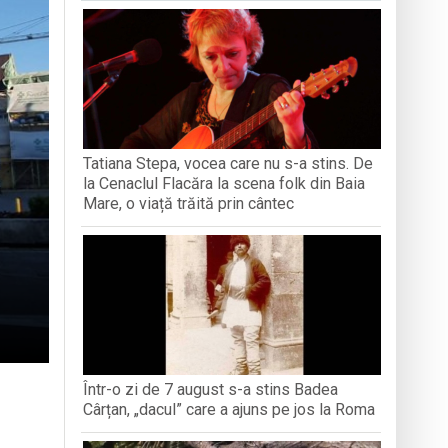
iment dedicat marelui voievod, la
ași stres, iar una dezvoltă anxietate,
opere orașul dintr-o perspectivă diferită
Tatiana Stepa, vocea care nu s-a stins. De
ați propriul talisman „prinzător de vise”
la Cenaclul Flacăra la scena folk din Baia
Mare, o viață trăită prin cântec
Într-o zi de 7 august s-a stins Badea
Cârțan, „dacul” care a ajuns pe jos la Roma