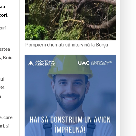
-au
ori.
uri,
Pompierii chemați să intervină la Borșa
cestea
s, Boiu
iul
 34
n
e, care
i, și