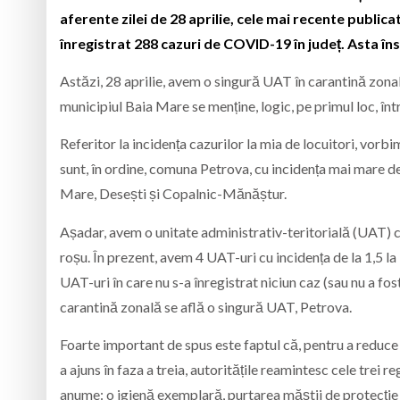
aferente zilei de 28 aprilie, cele mai recente publi
înregistrat 288 cazuri de COVID-19 în județ. Asta în
Astăzi, 28 aprilie, avem o singură UAT în carantină zona
municipiul Baia Mare se menține, logic, pe primul loc, înt
Referitor la incidența cazurilor la mia de locuitori, vor
sunt, în ordine, comuna Petrova, cu incidența mai mare d
Mare, Desești și Copalnic-Mănăștur.
Așadar, avem o unitate administrativ-teritorială (UAT) c
roșu. În prezent, avem 4 UAT-uri cu incidența de la 1,5 la
UAT-uri în care nu s-a înregistrat niciun caz (sau nu a fo
carantină zonală se află o singură UAT, Petrova.
Foarte important de spus este faptul că, pentru a reduce
a ajuns în faza a treia, autoritățile reamintesc cele trei 
anume: o igienă exemplară, purtarea măștii de protecție 