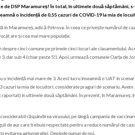
cate de DSP Maramureș! În total, în ultimele două săptămâni, s
seamnă o incidență de 0,55 cazuri de COVID-19 la mia de locuit
lă în Maramureș, adică Petrova. În ceea ce privește numărul de caz
rucât are și cea mai mare populație.
bim despre cinci comune pe primele cinci locuri ale clasamentului. A
e 3, dar sub 4 (chiar peste 5!). Apoi, urmează comunele Oarța de Jo
u o incidență mai mare de 3. Acest lucru înseamnă o UAT în scenar
 3 cazuri la mia de locuitori, considerate praguri de scenariu. Avem
st raportat) în ultimele două săptămâni. În prezent, în Maramureș, î
 considerabil răspândirea virusului, pe lângă campania de vaccinar
reguli de aur care trebuie respectate pentru a reduce numărul de cazur
și evitarea aglomerației. Depinde numai de noi.