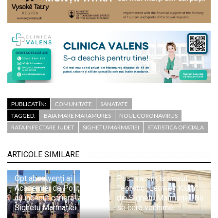
PUBLICAT ÎN:
COMUNITATE
SANATATE
TAGGED:
BAIA MARE MARAMURES
NOUL CORONAVIRUS
RATA INFECTARE JUDET
SIGHETU MARMATIEI
STATISTICA OFICIALA
ARTICOLE SIMILARE
Opt absolvenți ai
Post vacant la Liceul
Academiei de Poliție și-
Teoretic „Leowey Klara”
au început cariera la ITPF
din Sighetu Marmației. Nu
Sighetu Marmației
se cere vechime