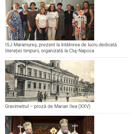
ISJ Maramureș, prezent la întâlnirea de lucru dedicată
literației timpurii, organizată la Cluj-Napoca
Gravimetrul – proză de Marian Ilea (XXV)