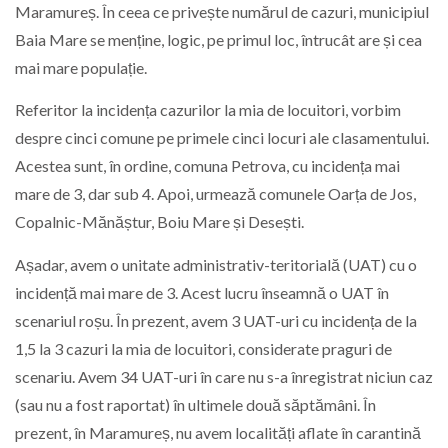
Maramureș. În ceea ce privește numărul de cazuri, municipiul
Baia Mare se menține, logic, pe primul loc, întrucât are și cea
mai mare populație.
Referitor la incidența cazurilor la mia de locuitori, vorbim
despre cinci comune pe primele cinci locuri ale clasamentului.
Acestea sunt, în ordine, comuna Petrova, cu incidența mai
mare de 3, dar sub 4. Apoi, urmează comunele Oarța de Jos,
Copalnic-Mănăștur, Boiu Mare și Desești.
Așadar, avem o unitate administrativ-teritorială (UAT) cu o
incidență mai mare de 3. Acest lucru înseamnă o UAT în
scenariul roșu. În prezent, avem 3 UAT-uri cu incidența de la
1,5 la 3 cazuri la mia de locuitori, considerate praguri de
scenariu. Avem 34 UAT-uri în care nu s-a înregistrat niciun caz
(sau nu a fost raportat) în ultimele două săptămâni. În
prezent, în Maramureș, nu avem localități aflate în carantină