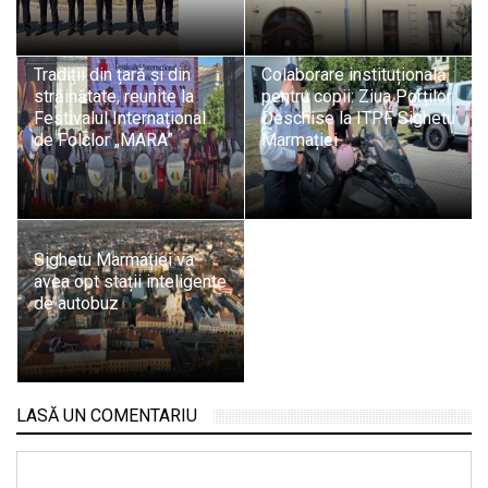
Tradiții din țară și din
Colaborare instituțională
străinătate, reunite la
pentru copii: Ziua Porților
Festivalul Internațional
Deschise la ITPF Sighetu
de Folclor „MARA”
Marmației
Sighetu Marmației va
avea opt stații inteligente
de autobuz
LASĂ UN COMENTARIU