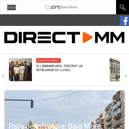
23°C
Baia Mare
START
COMUNITATE
EDITORIAL
INVATAMANT
CULTURA
ISJ MARAMUREȘ, PREZENT LA
ÎNTÂLNIREA DE LUCRU…
ECONOMIE
SANATATE
SPORT
SPECIAL
POLITIC
Rata de infectare: Baia Mare,