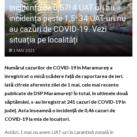
LIFE
incidență de 0,57! 4 UAT-uri au
incidența peste 1,5! 34 UAT-uri nu
au cazuri de COVID-19. Vezi
situația pe localități
1 MAI 2021
Numărul cazurilor de COVID-19 în Maramureș a
înregistrat o mică scădere față de raportarea de ieri.
Iată cifrele aferente zilei de 1 mai, cele mai recente
publicate de DSP Maramureș! În total, în ultimele două
săptămâni, s-au înregistrat 241 cazuri de COVID-19 în
județ. Asta înseamnă o incidență de 0,46 cazuri de
COVID-19 la mia de locuitori.
Astăzi, 1 mai, nu avem UAT-uri în carantină zonală în