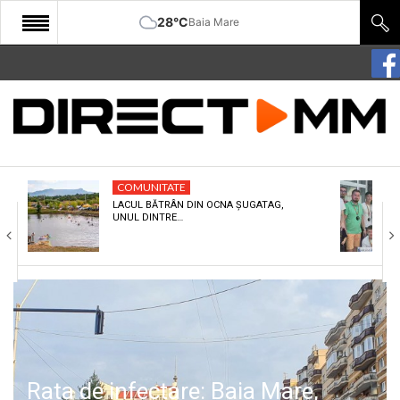
28°C
Baia Mare
START
COMUNITATE
EDITORIAL
COMUNITATE
CULTURA
LACUL BĂTRÂN DIN OCNA ȘUGATAG,
UNUL DINTRE…
ECONOMIE
SANATATE
SPORT
SPECIAL
POLITIC
Rata de infectare: Baia Mare,