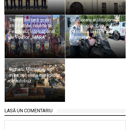
Tradiții din țară și din
Colaborare instituțională
străinătate, reunite la
pentru copii: Ziua Porților
Festivalul Internațional
Deschise la ITPF Sighetu
de Folclor „MARA”
Marmației
Sighetu Marmației va
avea opt stații inteligente
de autobuz
LASĂ UN COMENTARIU