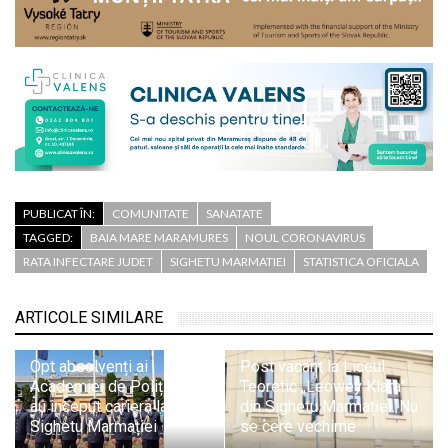
PUBLICAT ÎN:
COMUNITATE
SANATATE
TAGGED:
BAIA MARE MARAMURES
NOUL CORONAVIRUS
RATA INFECTARE JUDET
SIGHETU MARMATIEI
STATISTICA OFICIALA
ARTICOLE SIMILARE
Opt absolvenți ai
Post vacant la Liceul
Academiei de Poliție și-
Teoretic „Leowey Klara”
au început cariera la ITPF
din Sighetu Marmației. Nu
Sighetu Marmației
se cere vechime