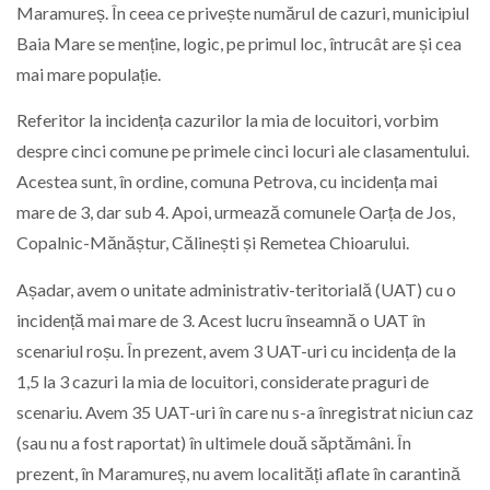
Maramureș. În ceea ce privește numărul de cazuri, municipiul
Baia Mare se menține, logic, pe primul loc, întrucât are și cea
mai mare populație.
Referitor la incidența cazurilor la mia de locuitori, vorbim
despre cinci comune pe primele cinci locuri ale clasamentului.
Acestea sunt, în ordine, comuna Petrova, cu incidența mai
mare de 3, dar sub 4. Apoi, urmează comunele Oarța de Jos,
Copalnic-Mănăștur, Călinești și Remetea Chioarului.
Așadar, avem o unitate administrativ-teritorială (UAT) cu o
incidență mai mare de 3. Acest lucru înseamnă o UAT în
scenariul roșu. În prezent, avem 3 UAT-uri cu incidența de la
1,5 la 3 cazuri la mia de locuitori, considerate praguri de
scenariu. Avem 35 UAT-uri în care nu s-a înregistrat niciun caz
(sau nu a fost raportat) în ultimele două săptămâni. În
prezent, în Maramureș, nu avem localități aflate în carantină