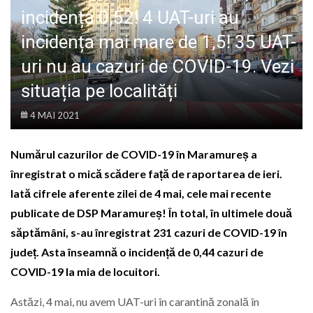
LIFE
incidența 0,52! 4 UAT-uri au
incidența mai mare de 1,5! 35 UAT-
uri nu au cazuri de COVID-19. Vezi
situația pe localități
4 MAI 2021
Numărul cazurilor de COVID-19 în Maramureș a
înregistrat o mică scădere față de raportarea de ieri.
Iată cifrele aferente zilei de 4 mai, cele mai recente
publicate de DSP Maramureș! În total, în ultimele două
săptămâni, s-au înregistrat 231 cazuri de COVID-19 în
județ. Asta înseamnă o incidență de 0,44 cazuri de
COVID-19 la mia de locuitori.
Astăzi, 4 mai, nu avem UAT-uri în carantină zonală în