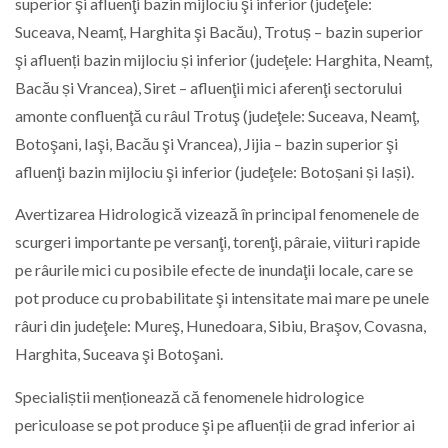
superior şi afluenţi bazin mijlociu şi inferior (judeţele:
Suceava, Neamț, Harghita şi Bacău), Trotuș – bazin superior
şi afluenți bazin mijlociu și inferior (judeţele: Harghita, Neamț,
Bacău și Vrancea), Siret – afluenţii mici aferenţi sectorului
amonte confluenţӑ cu râul Trotuş (judeţele: Suceava, Neamţ,
Botoşani, Iaşi, Bacău şi Vrancea), Jijia – bazin superior şi
afluenţi bazin mijlociu şi inferior (judeţele: Botoșani și Iași).
Avertizarea Hidrologică vizează în principal fenomenele de
scurgeri importante pe versanţi, torenţi, pâraie, viituri rapide
pe râurile mici cu posibile efecte de inundaţii locale, care se
pot produce cu probabilitate şi intensitate mai mare pe unele
râuri din judeţele: Mureş, Hunedoara, Sibiu, Braşov, Covasna,
Harghita, Suceava şi Botoşani.
Specialiștii menționează că fenomenele hidrologice
periculoase se pot produce şi pe afluenții de grad inferior ai