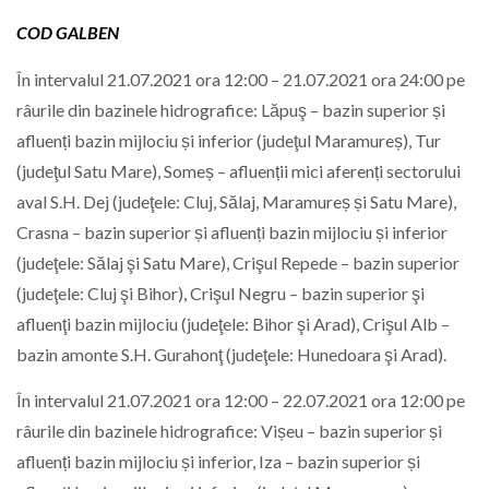
COD GALBEN
În intervalul 21.07.2021 ora 12:00 – 21.07.2021 ora 24:00 pe
râurile din bazinele hidrografice: Lăpuş – bazin superior și
afluenți bazin mijlociu și inferior (judeţul Maramureș), Tur
(judeţul Satu Mare), Someș – afluenții mici aferenți sectorului
aval S.H. Dej (judeţele: Cluj, Sălaj, Maramureș și Satu Mare),
Crasna – bazin superior și afluenți bazin mijlociu și inferior
(judeţele: Sălaj şi Satu Mare), Crişul Repede – bazin superior
(judeţele: Cluj şi Bihor), Crişul Negru – bazin superior şi
afluenţi bazin mijlociu (judeţele: Bihor şi Arad), Crişul Alb –
bazin amonte S.H. Gurahonţ (judeţele: Hunedoara şi Arad).
În intervalul 21.07.2021 ora 12:00 – 22.07.2021 ora 12:00 pe
râurile din bazinele hidrografice: Vișeu – bazin superior și
afluenți bazin mijlociu și inferior, Iza – bazin superior și