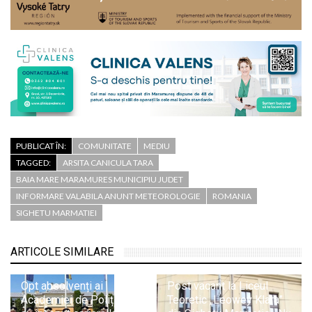
PUBLICAT ÎN:
COMUNITATE
MEDIU
TAGGED:
ARSITA CANICULA TARA
BAIA MARE MARAMURES MUNICIPIU JUDET
INFORMARE VALABILA ANUNT METEOROLOGIE
ROMANIA
SIGHETU MARMATIEI
ARTICOLE SIMILARE
Opt absolvenți ai
Post vacant la Liceul
Academiei de Poliție și-
Teoretic „Leowey Klara”