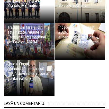
au început cariera la ITPF
din Sighetu Marmației. Nu
Sighetu Marmației
se cere vechime
Tradiții din țară și din
Începând cu 1 august
străinătate, reunite la
2026, regulile privind
Festivalul Internațional
eliberarea cărților de
de Folclor „MARA”
identitate s-a modificat
Ovidiu Oanță,
băimăreanul de cursă
lungă devenit un reper al
știrilor naționale
LASĂ UN COMENTARIU