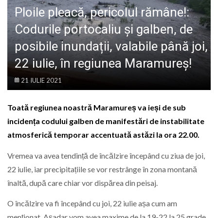
LIFE
Ploile pleacă, pericolul rămâne!:
Codurile portocaliu și galben, de
posibile inundații, valabile până joi,
22 iulie, în regiunea Maramureș!
21 IULIE 2021
Toată regiunea noastră Maramureș va ieși de sub
incidența codului galben de manifestări de instabilitate
atmosferică temporar accentuată astăzi la ora 22.00.
Vremea va avea tendință de încălzire începând cu ziua de joi,
22 iulie, iar precipitațiile se vor restrânge în zona montană
înaltă, după care chiar vor dispărea din peisaj.
O încălzire va fi începând cu joi, 22 iulie așa cum am
menționat. Așadar vom avea maxime de la 19-22 la 25 grade,