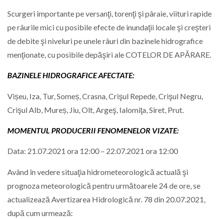
Scurgeri importante pe versanţi, torenţi şi pâraie, viituri rapide
pe râurile mici cu posibile efecte de inundaţii locale şi creşteri
de debite şi niveluri pe unele râuri din bazinele hidrografice
menţionate, cu posibile depăşiri ale COTELOR DE APӐRARE.
BAZINELE HIDROGRAFICE AFECTATE:
Vișeu, Iza, Tur, Someș, Crasna, Crişul Repede, Crişul Negru,
Crişul Alb, Mureș, Jiu, Olt, Argeş, Ialomiţa, Siret, Prut.
MOMENTUL PRODUCERII FENOMENELOR VIZATE:
Data: 21.07.2021 ora 12:00 – 22.07.2021 ora 12:00
Având în vedere situaţia hidrometeorologică actuală şi
prognoza meteorologică pentru următoarele 24 de ore, se
actualizează Avertizarea Hidrologică nr. 78 din 20.07.2021,
după cum urmează: