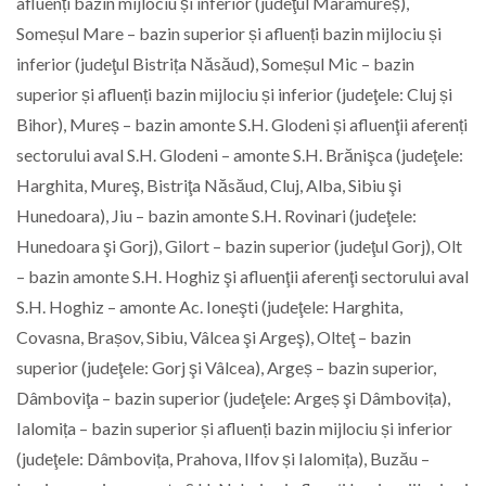
afluenți bazin mijlociu și inferior (judeţul Maramureș),
Someșul Mare – bazin superior și afluenți bazin mijlociu și
inferior (judeţul Bistrița Năsăud), Someșul Mic – bazin
superior și afluenți bazin mijlociu și inferior (judeţele: Cluj și
Bihor), Mureș – bazin amonte S.H. Glodeni și afluenţii aferenți
sectorului aval S.H. Glodeni – amonte S.H. Brănişca (judeţele:
Harghita, Mureş, Bistriţa Năsăud, Cluj, Alba, Sibiu şi
Hunedoara), Jiu – bazin amonte S.H. Rovinari (judeţele:
Hunedoara şi Gorj), Gilort – bazin superior (judeţul Gorj), Olt
– bazin amonte S.H. Hoghiz şi afluenţii aferenţi sectorului aval
S.H. Hoghiz – amonte Ac. Ioneşti (judeţele: Harghita,
Covasna, Brașov, Sibiu, Vâlcea şi Argeş), Olteţ – bazin
superior (judeţele: Gorj şi Vâlcea), Argeș – bazin superior,
Dâmboviţa – bazin superior (judeţele: Argeș şi Dâmbovița),
Ialomița – bazin superior și afluenți bazin mijlociu și inferior
(judeţele: Dâmbovița, Prahova, Ilfov și Ialomița), Buzӑu –