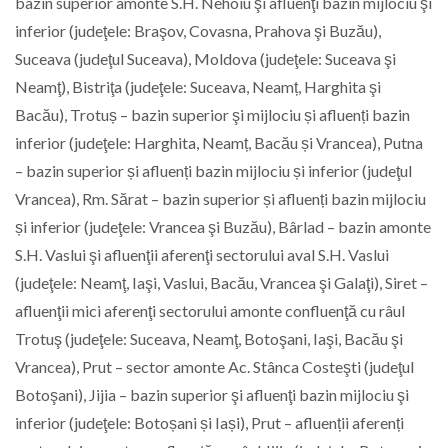
bazin superior amonte S.H. Nehoiu şi afluenţi bazin mijlociu şi
inferior (judeţele: Braşov, Covasna, Prahova şi Buzău),
Suceava (judeţul Suceava), Moldova (judeţele: Suceava şi
Neamţ), Bistriţa (judeţele: Suceava, Neamț, Harghita şi
Bacău), Trotuș – bazin superior şi mijlociu și afluenți bazin
inferior (judeţele: Harghita, Neamț, Bacău și Vrancea), Putna
– bazin superior și afluenți bazin mijlociu și inferior (judeţul
Vrancea), Rm. Sărat – bazin superior și afluenți bazin mijlociu
și inferior (judeţele: Vrancea şi Buzău), Bârlad – bazin amonte
S.H. Vaslui şi afluenţii aferenţi sectorului aval S.H. Vaslui
(judeţele: Neamţ, Iaşi, Vaslui, Bacău, Vrancea şi Galaţi), Siret –
afluenţii mici aferenţi sectorului amonte confluenţӑ cu râul
Trotuş (judeţele: Suceava, Neamţ, Botoşani, Iaşi, Bacău şi
Vrancea), Prut – sector amonte Ac. Stânca Costeşti (judeţul
Botoşani), Jijia – bazin superior şi afluenţi bazin mijlociu şi
inferior (judeţele: Botoșani și Iași), Prut – afluenții aferenți