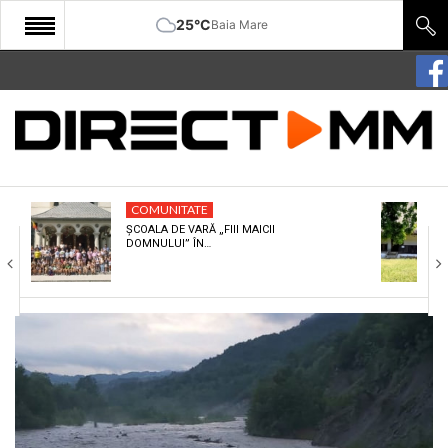
25°C
Baia Mare
START
COMUNITATE
EDITORIAL
COMUNITATE
CULTURA
ȘCOALA DE VARĂ „FIII MAICII
DOMNULUI” ÎN…
ECONOMIE
SANATATE
SPORT
SPECIAL
POLITIC