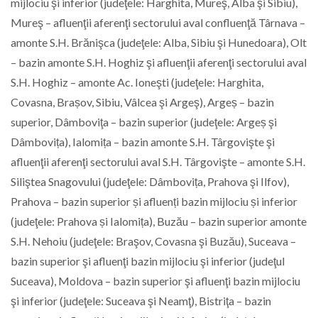
mijlociu şi inferior (judeţele: Harghita, Mureş, Alba şi Sibiu),
Mureş – afluenţii aferenţi sectorului aval confluenţă Târnava –
amonte S.H. Brănişca (judeţele: Alba, Sibiu şi Hunedoara), Olt
– bazin amonte S.H. Hoghiz şi afluenţii aferenţi sectorului aval
S.H. Hoghiz – amonte Ac. Ioneşti (judeţele: Harghita,
Covasna, Brașov, Sibiu, Vâlcea şi Argeş), Argeș – bazin
superior, Dâmboviţa – bazin superior (judeţele: Argeș şi
Dâmbovița), Ialomița – bazin amonte S.H. Târgovişte şi
afluenţii aferenţi sectorului aval S.H. Târgovişte – amonte S.H.
Siliştea Snagovului (judeţele: Dâmbovița, Prahova şi Ilfov),
Prahova – bazin superior și afluenți bazin mijlociu și inferior
(judeţele: Prahova și Ialomița), Buzӑu – bazin superior amonte
S.H. Nehoiu (judeţele: Braşov, Covasna şi Buzău), Suceava –
bazin superior şi afluenţi bazin mijlociu şi inferior (judeţul
Suceava), Moldova – bazin superior şi afluenţi bazin mijlociu
şi inferior (judeţele: Suceava şi Neamţ), Bistriţa – bazin