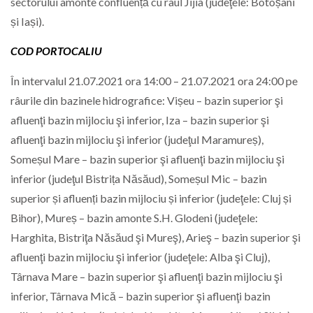
sectorului amonte confluență cu râul Jijia (judeţele: Botoșani
și Iași).
COD PORTOCALIU
În intervalul 21.07.2021 ora 14:00 – 21.07.2021 ora 24:00 pe
râurile din bazinele hidrografice: Vișeu – bazin superior şi
afluenţi bazin mijlociu şi inferior, Iza – bazin superior şi
afluenţi bazin mijlociu şi inferior (judeţul Maramureș),
Someșul Mare – bazin superior şi afluenţi bazin mijlociu şi
inferior (judeţul Bistrița Năsăud), Someșul Mic – bazin
superior și afluenți bazin mijlociu și inferior (judeţele: Cluj și
Bihor), Mureș – bazin amonte S.H. Glodeni (judeţele:
Harghita, Bistriţa Năsăud şi Mureş), Arieş – bazin superior şi
afluenţi bazin mijlociu şi inferior (judeţele: Alba şi Cluj),
Târnava Mare – bazin superior şi afluenţi bazin mijlociu şi
inferior, Târnava Mică – bazin superior şi afluenţi bazin