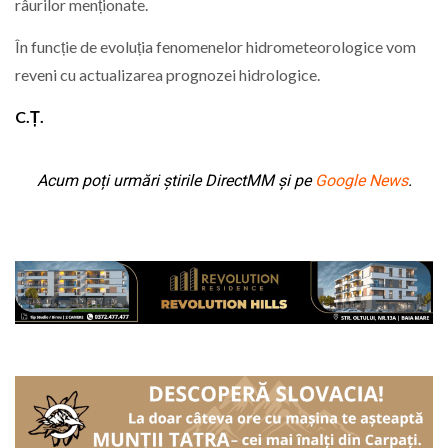
râurilor menționate.
În funcție de evoluția fenomenelor hidrometeorologice vom
reveni cu actualizarea prognozei hidrologice.
C.Ț.
Acum poți urmări știrile DirectMM și pe
Google News
.