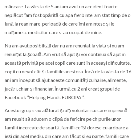
mâncare. La vârsta de 5 ani am avut un accident foarte
neplăcut ”am fost opărită cu apa fierbinte, am stat timp de o
lună la reanimare, perioadă de care îmi amintesc și le
mulțumesc medicilor care s-au ocupat de mine.
Nu am avut posibiltăți dar nu am renunțat la viață și nu am
renunțat la școală. Am vrut să ajut și voi continua să ajut în
această privință pe acei copii care sunt în aceeași dificultate,
copii cu nevoi cât și familiile acestora. Încă de la vârsta de 16
ani am început să ajut aceste comunități cu haine, alimente,
jucări, chiar și financiar. În urmă cu 2 ani creat grupul de
Facebook ”Helping Hands EUROPA ”.
Acestui grup s-au alăturat și alți voluntari cu care împreună
am reușit să aducem o clipă de fericire pe chipurile unor
familii încercate de soartă, familii ce își doresc cu ardoare a
ieși din acel mediu, din care am făcut si eu parte, familii care