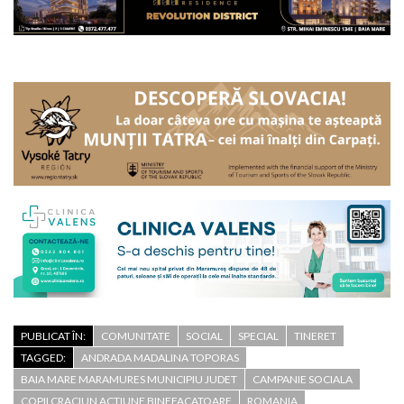
PUBLICAT ÎN:
COMUNITATE
SOCIAL
SPECIAL
TINERET
TAGGED:
ANDRADA MADALINA TOPORAS
BAIA MARE MARAMURES MUNICIPIU JUDET
CAMPANIE SOCIALA
COPII CRACIUN ACTIUNE BINEFACATOARE
ROMANIA