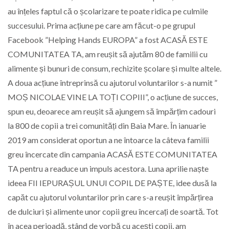
au înțeles faptul că o școlarizare te poate ridica pe culmile
succesului. Prima acțiune pe care am făcut-o pe grupul
Facebook ”Helping Hands EUROPA” a fost ACASĂ ESTE
COMUNITATEA TA, am reușit să ajutăm 80 de familii cu
alimente și bunuri de consum, rechizite școlare și multe altele.
A doua acțiune întreprinsă cu ajutorul voluntarilor s-a numit ”
MOȘ NICOLAE VINE LA TOȚI COPIII”, o acțiune de succes,
spun eu, deoarece am reușit să ajungem să împărțim cadouri
la 800 de copii a trei comunități din Baia Mare. În ianuarie
2019 am considerat oportun a ne întoarce la câteva familii
greu încercate din campania ACASĂ ESTE COMUNITATEA
TA pentru a readuce un impuls acestora. Luna aprilie naște
ideea FII IEPURAȘUL UNUI COPIL DE PAȘTE, idee dusă la
capăt cu ajutorul voluntarilor prin care s-a reușit împărțirea
de dulciuri și alimente unor copii greu încercați de soartă. Tot
în acea perioadă, stând de vorbă cu acești copii, am