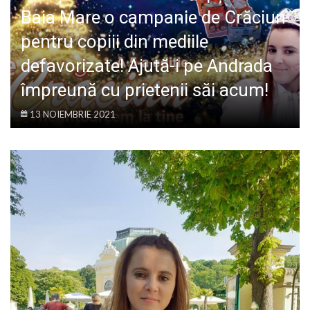
LIFE
Baia Mare o campanie de Crăciun
pentru copiii din mediile
defavorizate! Ajută-i pe Andrada
împreună cu prietenii săi acum!
13 NOIEMBRIE 2021