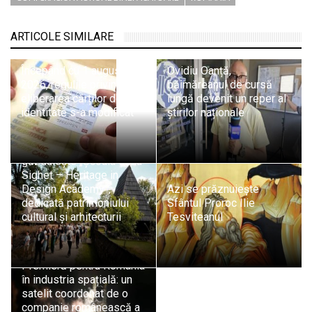
ARTICOLE SIMILARE
Începând cu 1 august
Ovidiu Oanță,
2026, regulile privind
băimăreanul de cursă
eliberarea cărților de
lungă devenit un reper al
identitate s-a modificat
știrilor naționale
Sighetu Marmației
găzduiește „Școala de la
Sighet – Heritage in
Design Academy”,
Azi se prăznuiește
dedicată patrimoniului
Sfântul Proroc Ilie
cultural și arhitecturii
Tesviteanul
Premieră pentru România
în industria spațială: un
satelit coordonat de o
companie românească a