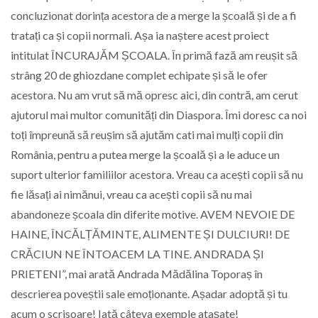
concluzionat dorința acestora de a merge la școală și de a fi
tratați ca și copii normali. Așa ia naștere acest proiect
intitulat ÎNCURAJĂM ȘCOALA. În primă fază am reușit să
strâng 20 de ghiozdane complet echipate și să le ofer
acestora. Nu am vrut să mă opresc aici, din contră, am cerut
ajutorul mai multor comunități din Diaspora. Îmi doresc ca noi
toți împreună să reușim să ajutăm cati mai mulți copii din
România, pentru a putea merge la școală și a le aduce un
suport ulterior familiilor acestora. Vreau ca acești copii să nu
fie lăsați ai nimănui, vreau ca acești copii să nu mai
abandoneze școala din diferite motive. AVEM NEVOIE DE
HAINE, ÎNCĂLȚĂMINTE, ALIMENTE ȘI DULCIURI! DE
CRĂCIUN NE ÎNTOACEM LA TINE. ANDRADA ȘI
PRIETENI”, mai arată Andrada Mădălina Toporaș în
descrierea poveștii sale emoționante. Așadar adoptă și tu
acum o scrisoare! Iată câteva exemple atașate!