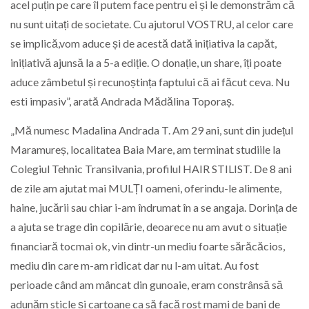
acel puțin pe care îl putem face pentru ei și le demonstrăm că
nu sunt uitați de societate. Cu ajutorul VOSTRU, al celor care
se implică,vom aduce și de acestă dată inițiativa la capăt,
inițiativă ajunsă la a 5-a ediție. O donație, un share, îți poate
aduce zâmbetul și recunoștința faptului că ai făcut ceva. Nu
esti impasiv”, arată Andrada Mădălina Toporaș.
„Mă numesc Madalina Andrada T. Am 29 ani, sunt din județul
Maramureș, localitatea Baia Mare, am terminat studiile la
Colegiul Tehnic Transilvania, profilul HAIR STILIST. De 8 ani
de zile am ajutat mai MULȚI oameni, oferindu-le alimente,
haine, jucării sau chiar i-am îndrumat în a se angaja. Dorința de
a ajuta se trage din copilărie, deoarece nu am avut o situație
financiară tocmai ok, vin dintr-un mediu foarte sărăcăcios,
mediu din care m-am ridicat dar nu l-am uitat. Au fost
perioade când am mâncat din gunoaie, eram constrânsă să
adunăm sticle și cartoane ca să facă rost mami de bani de