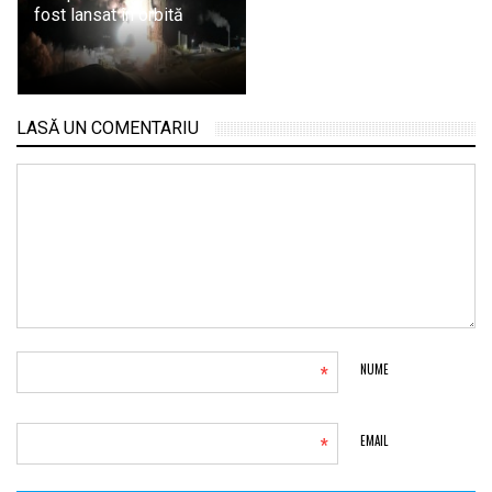
fost lansat în orbită
LASĂ UN COMENTARIU
*
NUME
*
EMAIL