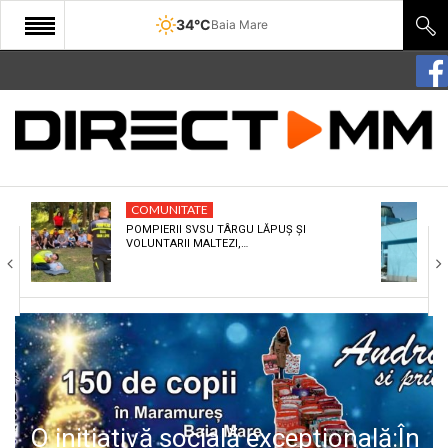
34°C
Baia Mare
START
COMUNITATE
EDITORIAL
COMUNITATE
CULTURA
POMPIERII SVSU TÂRGU LĂPUȘ ȘI
VOLUNTARII MALTEZI,…
ECONOMIE
SANATATE
SPORT
SPECIAL
POLITIC
O inițiativă socială excepțională:În