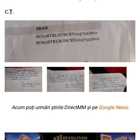
C.Ț.
Acum poți urmări știrile DirectMM și pe
Google News
.