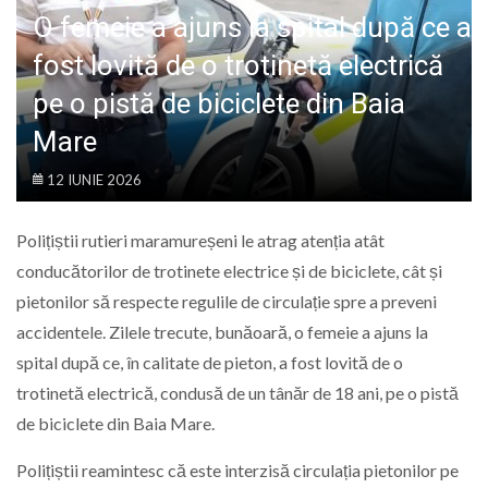
LIFE
O femeie a ajuns la spital după ce a
fost lovită de o trotinetă electrică
pe o pistă de biciclete din Baia
Mare
12 IUNIE 2026
Polițiștii rutieri maramureșeni le atrag atenția atât
conducătorilor de trotinete electrice și de biciclete, cât și
pietonilor să respecte regulile de circulație spre a preveni
accidentele. Zilele trecute, bunăoară, o femeie a ajuns la
spital după ce, în calitate de pieton, a fost lovită de o
trotinetă electrică, condusă de un tânăr de 18 ani, pe o pistă
de biciclete din Baia Mare.
Polițiștii reamintesc că este interzisă circulația pietonilor pe