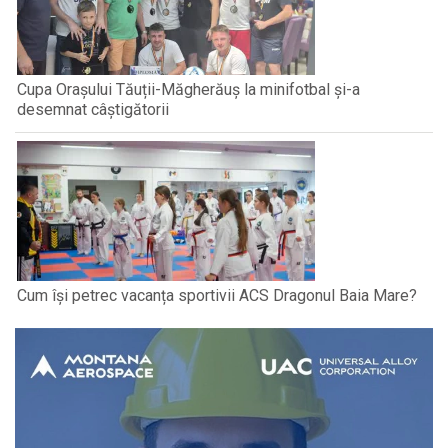
Cupa Orașului Tăuții-Măgherăuș la minifotbal și-a
desemnat câștigătorii
Cum își petrec vacanța sportivii ACS Dragonul Baia Mare?