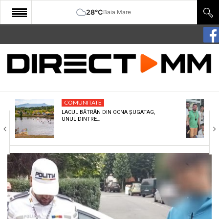
28°C
Baia Mare
START
COMUNITATE
EDITORIAL
COMUNITATE
CULTURA
LACUL BĂTRÂN DIN OCNA ȘUGATAG,
UNUL DINTRE…
ECONOMIE
SANATATE
SPORT
SPECIAL
POLITIC