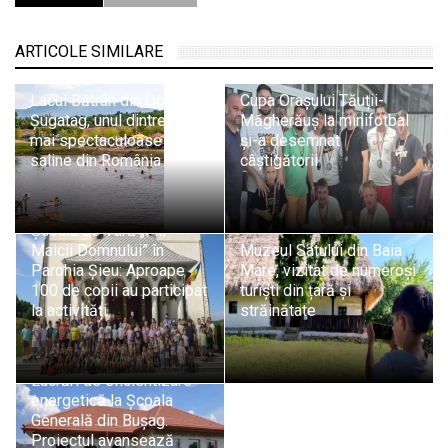
ARTICOLE SIMILARE
Lacul Bătrân din Ocna
Cupa Orașului Tăuții-
Șugatag, unul dintre cele
Măgherăuș la minifotbal
mai spectaculoase lacuri
și-a desemnat
saline din România
câștigătorii
Școala de Vară „Fiii
Maicii Domnului” în
Muzeul Satului din Baia
Parohia Șieu: Aproape
Mare, vizitat de numeroși
100 de copii au participat
turiști din țară și
la activități
străinătate
Lucrări de eficientizare
energetică la Școala
Generală din Bușag.
Proiectul avansează