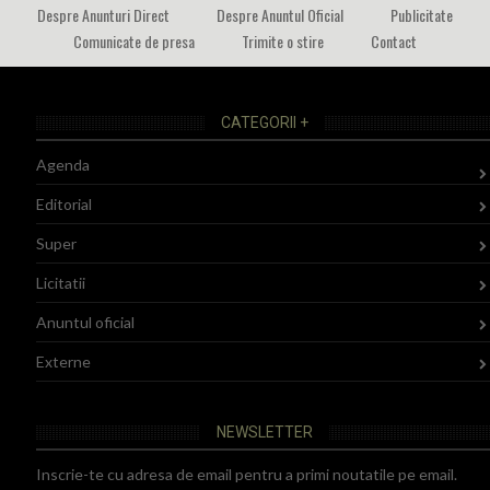
Despre Anunturi Direct
Despre Anuntul Oficial
Publicitate
Comunicate de presa
Trimite o stire
Contact
CATEGORII +
Agenda
Editorial
Super
Licitatii
Anuntul oficial
Externe
NEWSLETTER
Inscrie-te cu adresa de email pentru a primi noutatile pe email.