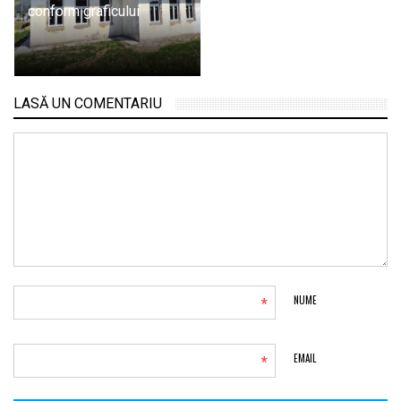
conform graficului
LASĂ UN COMENTARIU
*
NUME
*
EMAIL