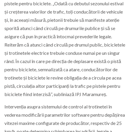
pistele pentru biciclete. „Odată cu debutul sezonului estival
și creșterea valorilor de trafic, toți conducătorii de vehicule
și, în aceeași măsură, pietonii trebuie să manifeste atenție
sporită atunci când circulă pe drumurile publice și să se
asigure că pun în practică întocmai prevederile legale.
Reiterăm că atunci când circulă pe drumul public, bicicletele
și trotinetele electrice trebuie conduse numai pe un singur
rând. În cazul în care pe direcția de deplasare există o pistă
pentru biciclete, semnalizată ca atare, conducătorilor de
trotinete și biciclete le revine obligația de a circula pe acea
pistă, circulația altor participanți la trafic pe pistele pentru
biciclete fiind interzisă”, subliniază IPJ Maramureș.
Intervenția asupra sistemului de control al trotinetei în
vederea modificării parametrilor software pentru depășirea
vitezei maxime configurate de producător, respectiv de 25
km/h, poate determina schimbarea încadrării legale a