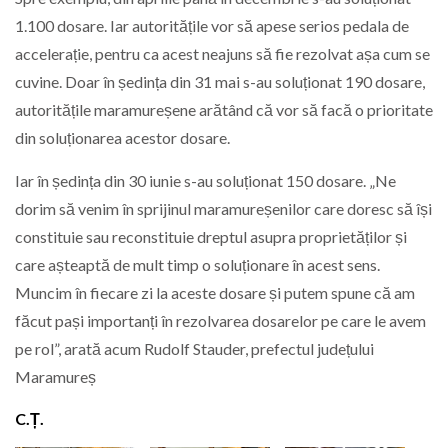
1.100 dosare. Iar autoritățile vor să apese serios pedala de
accelerație, pentru ca acest neajuns să fie rezolvat așa cum se
cuvine. Doar în ședința din 31 mai s-au soluționat 190 dosare,
autoritățile maramureșene arătând că vor să facă o prioritate
din soluționarea acestor dosare.
Iar în ședința din 30 iunie s-au soluționat 150 dosare. „Ne
dorim să venim în sprijinul maramureșenilor care doresc să își
constituie sau reconstituie dreptul asupra proprietăților și
care așteaptă de mult timp o soluționare în acest sens.
Muncim în fiecare zi la aceste dosare și putem spune că am
făcut pași importanți în rezolvarea dosarelor pe care le avem
pe rol”, arată acum Rudolf Stauder, prefectul județului
Maramureș
C.Ț.