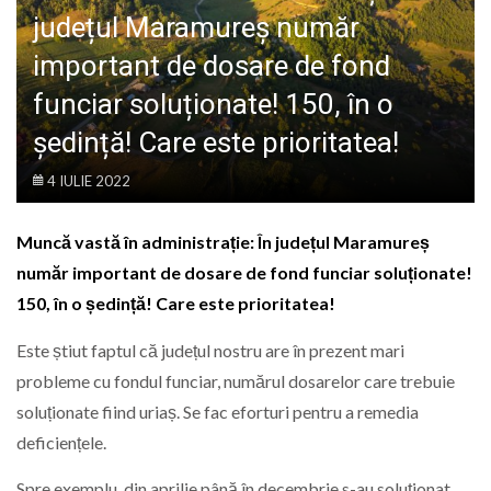
LIFE
județul Maramureș număr
important de dosare de fond
funciar soluționate! 150, în o
ședință! Care este prioritatea!
4 IULIE 2022
Muncă vastă în administrație: În județul Maramureș
număr important de dosare de fond funciar soluționate!
150, în o ședință! Care este prioritatea!
Este știut faptul că județul nostru are în prezent mari
probleme cu fondul funciar, numărul dosarelor care trebuie
soluționate fiind uriaș. Se fac eforturi pentru a remedia
deficiențele.
Spre exemplu, din aprilie până în decembrie s-au soluționat