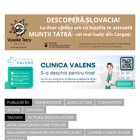
PUBLICAT ÎN:
ADMINISTRATIE
AGRICULTURA
COMUNITATE
SOCIAL
TERITORIU
TAGGED:
ACTIUNE BINEFACATOARE
ARTA CADOURI BUCURIE FERICIRE
BAIA MARE MARAMURES MUNICIPIU JUDET
COMISIE FOND FUNCIAR
ROMANIA