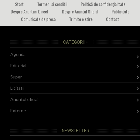
Start
Termeni si conditii
Politică de confidențialitate
Despre Anunturi Direct
Despre Anuntul Oficial
Publicitate
Comunicate de presa
Trimite o stire
Contact
CATEGORII +
Agenda
Editorial
Super
Licitatii
Anuntul oficial
Externe
NEWSLETTER