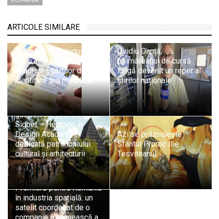
ARTICOLE SIMILARE
Începând cu 1 august
Ovidiu Oanță,
2026, regulile privind
băimăreanul de cursă
eliberarea cărților de
lungă devenit un reper al
identitate s-a modificat
știrilor naționale
Sighetu Marmației
găzduiește „Școala de la
Sighet – Heritage in
Design Academy”,
Azi se prăznuiește
dedicată patrimoniului
Sfântul Proroc Ilie
cultural și arhitecturii
Tesviteanul
Premieră pentru România
în industria spațială: un
satelit coordonat de o
companie românească a