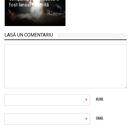
fost lansat în orbită
LASĂ UN COMENTARIU
*
NUME
*
EMAIL