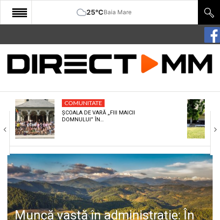
25°C
Baia Mare
START
COMUNITATE
EDITORIAL
COMUNITATE
CULTURA
ȘCOALA DE VARĂ „FIII MAICII
DOMNULUI” ÎN…
ECONOMIE
SANATATE
SPORT
SPECIAL
POLITIC
Muncă vastă în administrație: În