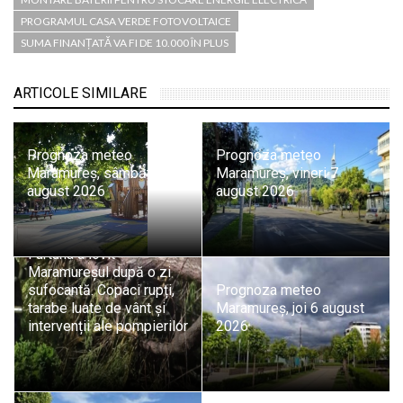
PROGRAMUL CASA VERDE FOTOVOLTAICE
SUMA FINANȚATĂ VA FI DE 10.000 ÎN PLUS
ARTICOLE SIMILARE
Prognoza meteo
Prognoza meteo
Maramureș, sâmbătă 8
Maramureș, vineri 7
august 2026
august 2026
Furtuna a lovit
Maramureșul după o zi
sufocantă. Copaci rupți,
Prognoza meteo
tarabe luate de vânt și
Maramureș, joi 6 august
intervenții ale pompierilor
2026