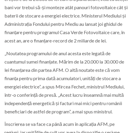
bani vor trebui să-și monteze atât panouri fotovoltaice cât
și
baterii de stocare a energiei electrice. Ministerul Mediului și
Administrația Fondului pentru Mediu au lansat joi ghidul de
finanțare pentru programul Casa Verde Fotovoltaice care, în
acest an, are o finanțare-record de 2 miliarde de lei.
„Noutatea programului de anul acesta este legată de
cuantumul sumei finanțate. Mărim de la 20.000 la 30.000 de
lei finanțarea din partea AFM. O altă noutate este că vom
finanța pentru prima dată acumulatori, unități de stocare a
energiei electrice”, a spus Mircea Fechet, ministrul Mediului,
într-o conferință de presă. „Acest lucru înseamnă mai multă
independență energetică și facturi mai mici pentru românii
beneficiari de astfel de program”, a mai spus ministrul.
Înscrierea se va face ca până acum în aplicația AFM, pe
regiuni, iar unitățile de cult vor avea la dispoziție o sesiune