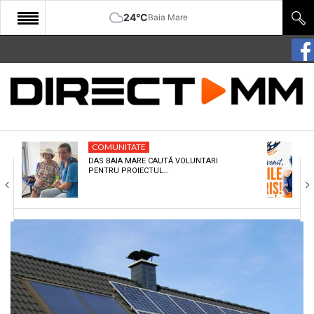
24°C
Baia Mare
START
COMUNITATE
EDITORIAL
COMUNITATE
CULTURA
DAS BAIA MARE CAUTĂ VOLUNTARI
PENTRU PROIECTUL…
ECONOMIE
SANATATE
SPORT
SPECIAL
POLITIC