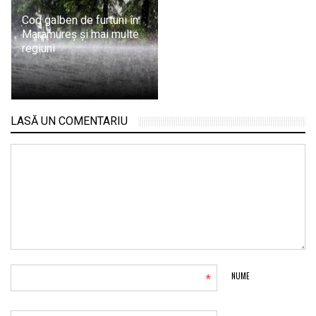
Cod galben de furtuni în
Maramureș și mai multe
regiuni
LASĂ UN COMENTARIU
*
NUME