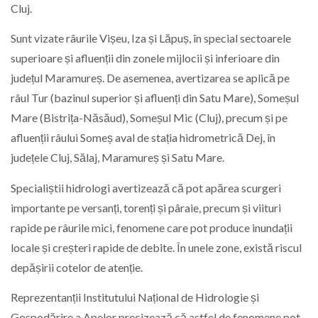
Cluj.
Sunt vizate râurile Vișeu, Iza și Lăpuș, în special sectoarele
superioare și afluenții din zonele mijlocii și inferioare din
județul Maramureș. De asemenea, avertizarea se aplică pe
râul Tur (bazinul superior și afluenți din Satu Mare), Someșul
Mare (Bistrița-Năsăud), Someșul Mic (Cluj), precum și pe
afluenții râului Someș aval de stația hidrometrică Dej, în
județele Cluj, Sălaj, Maramureș și Satu Mare.
Specialiștii hidrologi avertizează că pot apărea scurgeri
importante pe versanți, torenți și pâraie, precum și viituri
rapide pe râurile mici, fenomene care pot produce inundații
locale și creșteri rapide de debite. În unele zone, există riscul
depășirii cotelor de atenție.
Reprezentanții Institutului Național de Hidrologie și
Gospodărire a Apelor precizează că astfel de fenomene pot