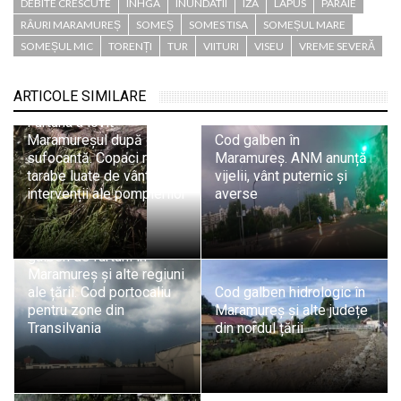
DEBITE CRESCUTE
INHGA
INUNDATII
IZA
LAPUS
PÂRAIE
RÂURI MARAMUREȘ
SOMEȘ
SOMES TISA
SOMEȘUL MARE
SOMEȘUL MIC
TORENȚI
TUR
VIITURI
VISEU
VREME SEVERĂ
ARTICOLE SIMILARE
Furtuna a lovit
Maramureșul după o zi
Cod galben în
sufocantă. Copaci rupți,
Maramureș. ANM anunță
tarabe luate de vânt și
vijelii, vânt puternic și
intervenții ale pompierilor
averse
ANM avertizează: Cod
galben de furtuni în
Maramureș și alte regiuni
ale țării. Cod portocaliu
Cod galben hidrologic în
pentru zone din
Maramureș și alte județe
Transilvania
din nordul țării