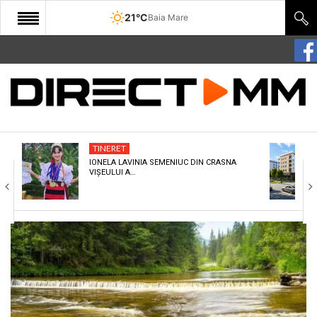
21°C
Baia Mare
START
COMUNITATE
EDITORIAL
TINERET
CULTURA
IONELA LAVINIA SEMENIUC DIN CRASNA
VIȘEULUI A…
ECONOMIE
SANATATE
SPORT
SPECIAL
POLITIC