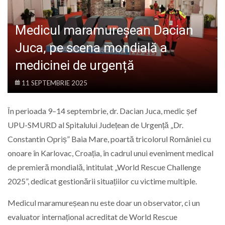
LIFE
Medicul maramureșean Dacian
Juca, pe scena mondială a
medicinei de urgență
11 SEPTEMBRIE 2025
În perioada 9–14 septembrie, dr. Dacian Juca, medic șef
UPU-SMURD al Spitalului Județean de Urgență „Dr.
Constantin Opriș” Baia Mare, poartă tricolorul României cu
onoare în Karlovac, Croația, în cadrul unui eveniment medical
de premieră mondială, intitulat „World Rescue Challenge
2025”, dedicat gestionării situațiilor cu victime multiple.
Medicul maramureșean nu este doar un observator, ci un
evaluator internațional acreditat de World Rescue