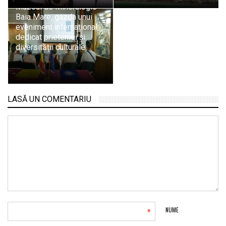
Muzeul de Mineralogie
Baia Mare, gazda unui
eveniment internațional
dedicat prieteniei și
diversității culturale
LASĂ UN COMENTARIU
*
NUME