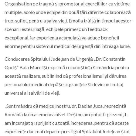
Organisation pe traumă și promotor al exercițiilor cu victime
multiple, acolo unde echipe din două țări diferite colaborează
trup-suflet, pentru a salva vieți. Emoția trăită în timpul acestor
scenarii este uriașă, echipele primesc un feedback
excepțional, iar experiența acumulată va aduce beneficii
enorme pentru sistemul medical de urgență din întreaga lume.
Conducerea Spitalului Județean de Urgență „Dr. Constantin
Opriș” Baia Mare își exprimă recunoștința și mândria pentru
această realizare, subliniind că profesionalismul și dăruirea
personalului medical depășesc granițele și devin un limbaj
universal al salvării de vieți.
„Sunt mândru că medicul nostru, dr. Dacian Juca, reprezintă
România la un asemenea nivel. Deși nu am putut fi prezent, l-
am încurajat și sprijinit cu toată încrederea, pentru că aceste
experiențe duc mai departe prestigiul Spitalului Județean și al