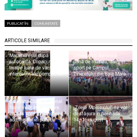
PUBLICAT ÎN:
COMUNITATE
ARTICOLE SIMILARE
Furtuna a lovit
Maramureșul după o zi
Urmează o duminică
sufocantă. Copaci rupți,
plină de muzică, dans și
tarabe luate de vânt și
sport pe Câmpul
intervenții ale pompierilor
Tineretului din Baia Mare
Caravana Cloud Regional
Nord-Vest în Baia Mare:
„Zilele Moiseiului” se vor
Un pas spre digitalizarea
desfășura în perioada
administrației publice
14–16 august