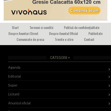
Start
Termeni si conditii
Politică de confidențialitate
Despre Anunturi Direct
Despre Anuntul Oficial
Publicitate
Comunicate de presa
Trimite o stire
Contact
CATEGORII +
Agenda
Editorial
Super
Licitatii
Anuntul oficial