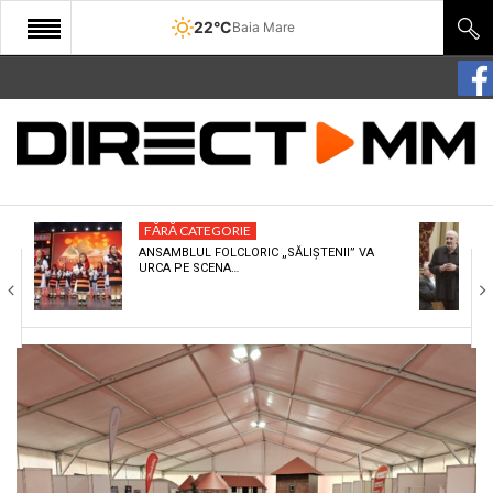
22°C
Baia Mare
START
COMUNITATE
EDITORIAL
FĂRĂ CATEGORIE
CULTURA
ANSAMBLUL FOLCLORIC „SĂLIȘTENII” VA
URCA PE SCENA…
ECONOMIE
SANATATE
SPORT
SPECIAL
POLITIC