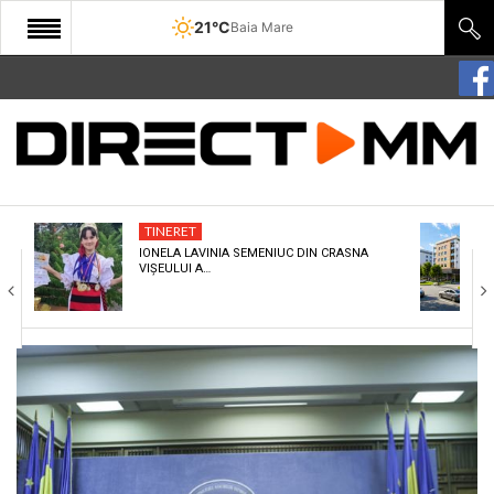
21°C
Baia Mare
START
COMUNITATE
EDITORIAL
TINERET
CULTURA
IONELA LAVINIA SEMENIUC DIN CRASNA
VIȘEULUI A…
ECONOMIE
SANATATE
SPORT
SPECIAL
POLITIC