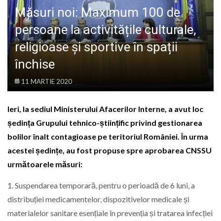
LIFE
Măsuri noi: Maximum 100 de
persoane la activitățile culturale,
religioase și sportive în spații
închise
11 MARTIE 2020
Ieri, la sediul Ministerului Afacerilor Interne, a avut loc
ședința Grupului tehnico-științific privind gestionarea
bolilor înalt contagioase pe teritoriul României. În urma
acestei ședințe, au fost propuse spre aprobarea CNSSU
următoarele măsuri:
1. Suspendarea temporară, pentru o perioadă de 6 luni, a
distribuției medicamentelor, dispozitivelor medicale și
materialelor sanitare esențiale în prevenția și tratarea infecției