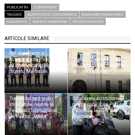
PUBLICAT ÎN:
COMUNITATE
TAGGED:
ALERTA NOUL CORONAVIRUS
BAIA MARE MARAMURES
MASURI NOI
SIGHETU MARMATIEI
SITUATII URGENTA
ARTICOLE SIMILARE
Opt absolvenți ai
Post vacant la Liceul
Academiei de Poliție și-
Teoretic „Leowey Klara”
au început cariera la ITPF
din Sighetu Marmației. Nu
Sighetu Marmației
se cere vechime
Tradiții din țară și din
Colaborare instituțională
străinătate, reunite la
pentru copii: Ziua Porților
Festivalul Internațional
Deschise la ITPF Sighetu
de Folclor „MARA”
Marmației