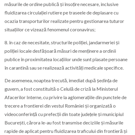
măsurile de ordine publică și însoțire necesare, inclusive
fluidizarea circulației rutiere pe traseele de deplasare cu
ocazia transporturilor realizate pentru gestionarea tuturor
situațiilor ce vizează fenomenul coronavirus;
8. în caz de necesitate, structurile poliției, jandarmeriei și
poliției locale desfășoară măsuri de menținere a ordinii
publice în proximitatea locațiilor unde sunt plasate persoane
în carantină sau se realizează activități medicale specifice.
De asemenea, noaptea trecută, imediat după ședința de
guvern, a fost constituită o Celulă de criză la Ministerul
Afacerilor Interne, cu privire la aglomerațiile din punctele de
trecere a frontierei din vestul României și organizată o
videoconferință cu prefecții din toate județele și municipiul
București, cărora le-au fost transmise deciziile și măsurile
rapide de aplicat pentru fluidizarea traficului din frontieră și