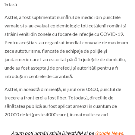
în țară.
Astfel, a fost suplimentat numărul de medici din punctele
vamale și s-au evaluat epidemiologic toți cetățenii români și
străini veniți din zonele cu focare de infecție cu COVID-19.
Pentru aceștia s-au organizat imediat convoaie de maximum
zece autoturisme, flancate de echipaje de poliție și
jandarmerie care i-au escortat până în județele de domiciliu,
unde au fost așteptați de prefecți și autorități pentru a fi
introduși în centrele de carantină.
Astfel, în această dimineață, în jurul orei 03.00, punctul de
trecere a frontierei a fost liber. Totodată, direcțiile de
sănătatea publică au fost aplicat amenzi în cuantum de
20.000 de lei (peste 4000 euro), în mai multe cazuri.
Acum poți urmări știrile DirectMM și pe
Google News
.