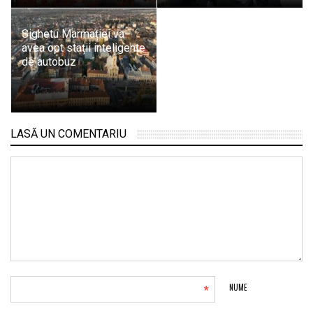
Sighetu Marmației va
avea opt stații inteligente
de autobuz
LASĂ UN COMENTARIU
*
NUME