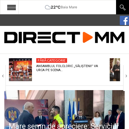
22°C
Baia Mare
START
COMUNITATE
EDITORIAL
FĂRĂ CATEGORIE
CULTURA
ANSAMBLUL FOLCLORIC „SĂLIȘTENII” VA
URCA PE SCENA…
ECONOMIE
SANATATE
SPORT
SPECIAL
POLITIC
Mare semn de apreciere: Serviciul