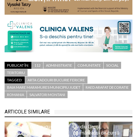
PUBLICAT ÎN:
112
ADMINISTRATIE
COMUNITATE
SOCIAL
TERITORIU
TAGGED:
ARTA CADOURI BUCURIE FERICIRE
BAIA MARE MARAMURES MUNICIPIU JUDET
RAED ARAFAT DECORATIE
ROMANIA
SALVATORI MONTANI
ARTICOLE SIMILARE
Începând cu 1 august
Ovidiu Oanță,
2026, regulile privind
băimăreanul de cursă