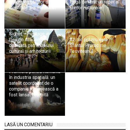
eliberarea cărților de
lungă devenit un reper al
identitate s-a modificat
știrilor naționale
Sighetu Marmației
găzduiește „Școala de la
Sighet – Heritage in
Design Academy”,
Azi se prăznuiește
dedicată patrimoniului
Sfântul Proroc Ilie
cultural și arhitecturii
Tesviteanul
Premieră pentru România
în industria spațială: un
satelit coordonat de o
companie românească a
fost lansat în orbită
LASĂ UN COMENTARIU