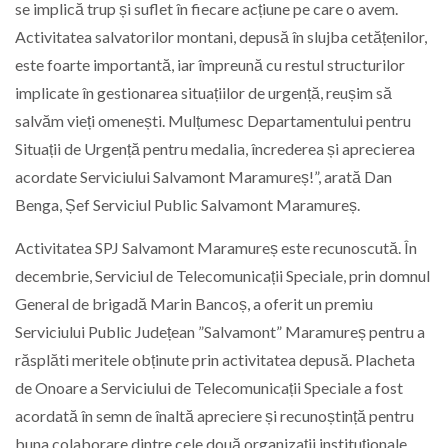
se implică trup și suflet în fiecare acțiune pe care o avem.
Activitatea salvatorilor montani, depusă în slujba cetățenilor,
este foarte importantă, iar împreună cu restul structurilor
implicate în gestionarea situațiilor de urgență, reușim să
salvăm vieți omenești. Mulțumesc Departamentului pentru
Situații de Urgență pentru medalia, încrederea și aprecierea
acordate Serviciului Salvamont Maramureș!”, arată Dan
Benga, Șef Serviciul Public Salvamont Maramureș.
Activitatea SPJ Salvamont Maramureș este recunoscută. În
decembrie, Serviciul de Telecomunicații Speciale, prin domnul
General de brigadă Marin Bancoș, a oferit un premiu
Serviciului Public Județean ”Salvamont” Maramureș pentru a
răsplăti meritele obținute prin activitatea depusă. Placheta
de Onoare a Serviciului de Telecomunicații Speciale a fost
acordată în semn de înaltă apreciere și recunoștință pentru
buna colaborare dintre cele două organizații instituționale,