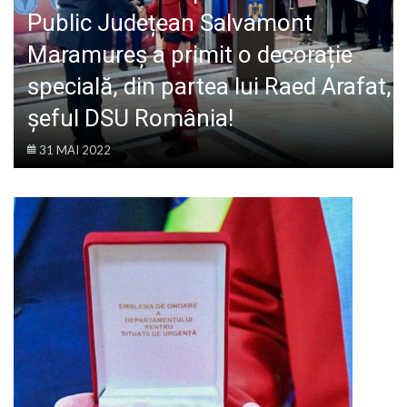
LIFE
Public Județean Salvamont
Maramureș a primit o decorație
specială, din partea lui Raed Arafat,
șeful DSU România!
31 MAI 2022