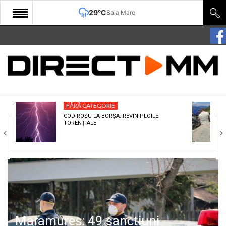
29°C
Baia Mare
START
COMUNITATE
EDITORIAL
FĂRĂ CATEGORIE
CULTURA
COD ROȘU LA BORȘA. REVIN PLOILE
TORENȚIALE
ECONOMIE
SANATATE
SPORT
SPECIAL
POLITIC
Maramureș: 49 sancțiuni