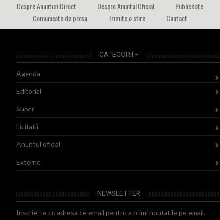
Despre Anunturi Direct
Despre Anuntul Oficial
Publicitate
Comunicate de presa
Trimite o stire
Contact
CATEGORII +
Agenda
Editorial
Super
Licitatii
Anuntul oficial
Externe
NEWSLETTER
Inscrie-te cu adresa de email pentru a primi noutatile pe email.