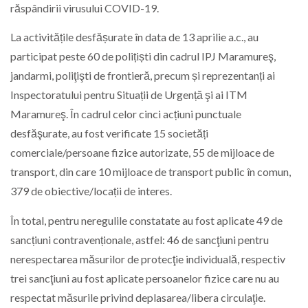
răspândirii virusului COVID-19.
La activitățile desfășurate în data de 13 aprilie a.c., au
participat peste 60 de polițiști din cadrul IPJ Maramureş,
jandarmi, poliţişti de frontieră, precum și reprezentanți ai
Inspectoratului pentru Situații de Urgență şi ai ITM
Maramureş. În cadrul celor cinci acțiuni punctuale
desfăşurate, au fost verificate 15 societăți
comerciale/persoane fizice autorizate, 55 de mijloace de
transport, din care 10 mijloace de transport public în comun,
379 de obiective/locații de interes.
În total, pentru neregulile constatate au fost aplicate 49 de
sancțiuni contravenționale, astfel: 46 de sancţiuni pentru
nerespectarea măsurilor de protecţie individuală, respectiv
trei sancţiuni au fost aplicate persoanelor fizice care nu au
respectat măsurile privind deplasarea/libera circulaţie.