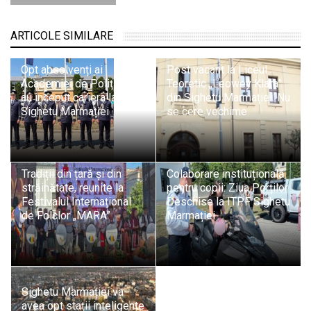
ARTICOLE SIMILARE
Opt absolvenți ai
Post vacant la Liceul
Academiei de Poliție și-
Teoretic „Leowey Klara”
au început cariera la ITPF
din Sighetu Marmației. Nu
Sighetu Marmației
se cere vechime
Tradiții din țară și din
Colaborare instituțională
străinătate, reunite la
pentru copii: Ziua Porților
Festivalul Internațional
Deschise la ITPF Sighetu
de Folclor „MARA”
Marmației
Sighetu Marmației va
avea opt stații inteligente