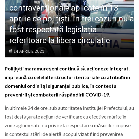
LIFE
contravenționale aplicate în 13
aprilie de polițiști. În trei cazuri nu a
fost respectată legislația
referitoare la libera circulație
14 APRILIE 2021
Polițiștii maramureşeni continuă să acționeze integrat,
împreună cu celelalte structuri teritoriale cu atribuții în
domeniul ordinii și siguranței publice, în contextul
prevenirii și combaterii răspândirii COVID-19.
În ultimele 24 de ore, sub autoritatea Instituției Prefectului, au
fost desfăşurate acţiuni de verificare cu efective mărite în
zone aglomerate, cu privire la respectarea măsurilor impuse
în contextul stării de alertă, scopul vizat fiind prevenirea