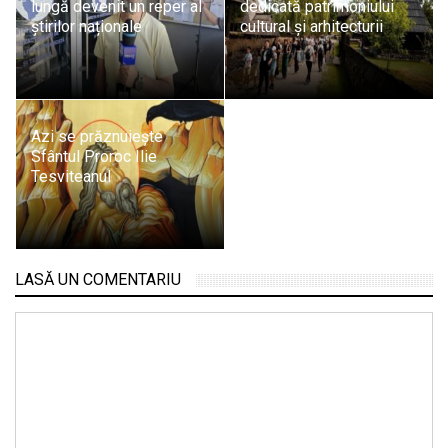
lungă devenit un reper al
dedicată patrimoniului
știrilor naționale
cultural și arhitecturii
Azi se prăznuiește
Sfântul Proroc Ilie
Tesviteanul
LASĂ UN COMENTARIU