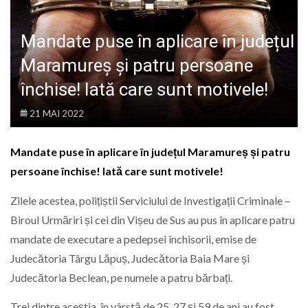
LIFE
Mandate puse în aplicare în județul
Maramureș și patru persoane
închise! Iată care sunt motivele!
21 MAI 2022
Mandate puse în aplicare în județul Maramureș și patru
persoane închise! Iată care sunt motivele!
Zilele acestea, polițiștii Serviciului de Investigații Criminale –
Biroul Urmăriri și cei din Vișeu de Sus au pus în aplicare patru
mandate de executare a pedepsei închisorii, emise de
Judecătoria Târgu Lăpuș, Judecătoria Baia Mare și
Judecătoria Beclean, pe numele a patru bărbați.
Trei dintre aceștia, în vârstă de 25, 27 și 59 de ani au fost