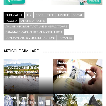
PUBLICAT ÎN:
112
COMUNITATE
JUSTITIE
SOCIAL
TAGGED:
ANCHETA POLITIE
ANUNT IMPORTANT ACTIUNE BINEFACATOARE
BAIA MARE MARAMURES MUNICIPIU JUDET
CONDAMNARE DIVERSE INFRACTIUNI
ROMANIA
ARTICOLE SIMILARE
Lacul Bătrân din Ocna
Începând cu 1 august
Șugatag, unul dintre cele
2026, regulile privind
mai spectaculoase lacuri
eliberarea cărților de
saline din România
identitate s-a modificat
Sighetu Marmației
găzduiește „Școala de la
Ovidiu Oanță,
Sighet – Heritage in
băimăreanul de cursă
Design Academy”,