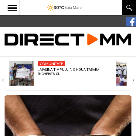
30°C
Baia Mare
START
COMUNITATE
EDITORIAL
COMUNITATE
CULTURA
„MAȘINA TIMPULUI”: O NOUĂ TABĂRĂ
ÎNCHEIATĂ CU…
ECONOMIE
SANATATE
SPORT
SPECIAL
POLITIC