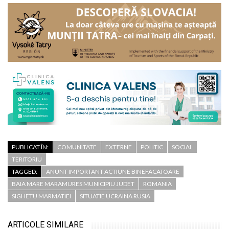
PUBLICAT ÎN:
COMUNITATE
EXTERNE
POLITIC
SOCIAL
TERITORIU
TAGGED:
ANUNT IMPORTANT ACTIUNE BINEFACATOARE
BAIA MARE MARAMURES MUNICIPIU JUDET
ROMANIA
SIGHETU MARMATIEI
SITUATIE UCRAINA RUSIA
ARTICOLE SIMILARE