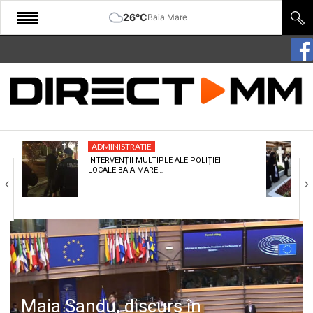
26°C
Baia Mare
START
COMUNITATE
EDITORIAL
ADMINISTRATIE
CULTURA
INTERVENȚII MULTIPLE ALE POLIȚIEI
LOCALE BAIA MARE…
ECONOMIE
SANATATE
SPORT
SPECIAL
POLITIC
Maia Sandu, discurs în