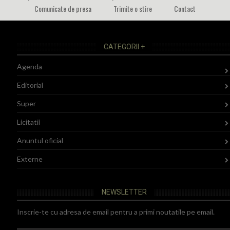
Comunicate de presa
Trimite o stire
Contact
CATEGORII +
Agenda
Editorial
Super
Licitatii
Anuntul oficial
Externe
NEWSLETTER
Inscrie-te cu adresa de email pentru a primi noutatile pe email.