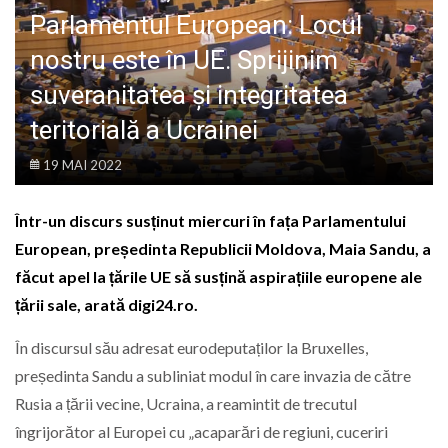
LIFE
Parlamentul European: Locul
nostru este în UE. Sprijinim
suveranitatea și integritatea
teritorială a Ucrainei
19 MAI 2022
Într-un discurs susținut miercuri în fața Parlamentului
European, președinta Republicii Moldova, Maia Sandu, a
făcut apel la țările UE să susțină aspirațiile europene ale
țării sale, arată digi24.ro.
În discursul său adresat eurodeputaților la Bruxelles,
președinta Sandu a subliniat modul în care invazia de către
Rusia a țării vecine, Ucraina, a reamintit de trecutul
îngrijorător al Europei cu „acaparări de regiuni, cuceriri