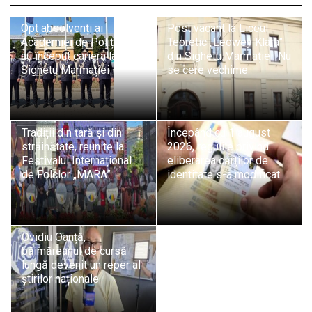
Opt absolvenți ai
Post vacant la Liceul
Academiei de Poliție și-
Teoretic „Leowey Klara”
au început cariera la ITPF
din Sighetu Marmației. Nu
Sighetu Marmației
se cere vechime
Tradiții din țară și din
Începând cu 1 august
străinătate, reunite la
2026, regulile privind
Festivalul Internațional
eliberarea cărților de
de Folclor „MARA”
identitate s-a modificat
Ovidiu Oanță,
băimăreanul de cursă
lungă devenit un reper al
știrilor naționale