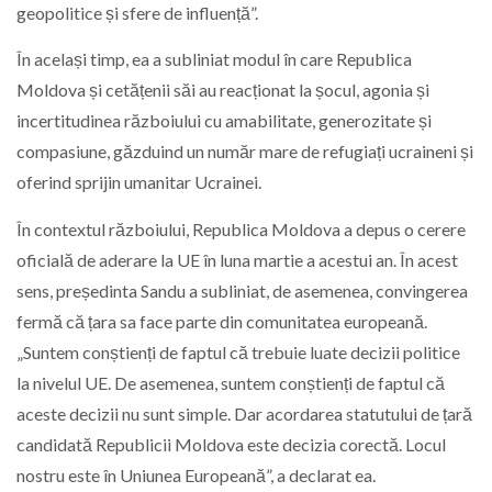
geopolitice și sfere de influență”.
În același timp, ea a subliniat modul în care Republica
Moldova și cetățenii săi au reacționat la șocul, agonia și
incertitudinea războiului cu amabilitate, generozitate și
compasiune, găzduind un număr mare de refugiați ucraineni și
oferind sprijin umanitar Ucrainei.
În contextul războiului, Republica Moldova a depus o cerere
oficială de aderare la UE în luna martie a acestui an. În acest
sens, președinta Sandu a subliniat, de asemenea, convingerea
fermă că țara sa face parte din comunitatea europeană.
„Suntem conștienți de faptul că trebuie luate decizii politice
la nivelul UE. De asemenea, suntem conștienți de faptul că
aceste decizii nu sunt simple. Dar acordarea statutului de țară
candidată Republicii Moldova este decizia corectă. Locul
nostru este în Uniunea Europeană”, a declarat ea.