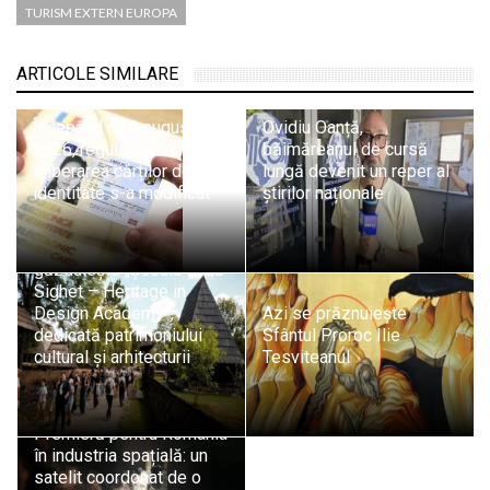
TURISM EXTERN EUROPA
ARTICOLE SIMILARE
Începând cu 1 august
Ovidiu Oanță,
2026, regulile privind
băimăreanul de cursă
eliberarea cărților de
lungă devenit un reper al
identitate s-a modificat
știrilor naționale
Sighetu Marmației
găzduiește „Școala de la
Sighet – Heritage in
Design Academy”,
Azi se prăznuiește
dedicată patrimoniului
Sfântul Proroc Ilie
cultural și arhitecturii
Tesviteanul
Premieră pentru România
în industria spațială: un
satelit coordonat de o