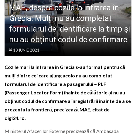
LIFE
MAE, despre cozile la intrarea în
Grecia: Mulți nu au completat
formularul de identificare la timp și
nu au obținut codul de confirmare
13 IUNIE 2021
Cozile mari la intrarea în Grecia s-au format pentru că
mulți dintre cei care ajung acolo nu au completat
formularul de identificare a pasagerului – PLF
(Passenger Locator Form) înainte de călătorie și nu au
obținut codul de confirmare a înregistrării înainte de a se
prezenta la frontieră, precizează MAE, citat de
digi24.ro.
Ministerul Afacerilor Externe precizează că Ambasada