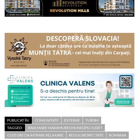
PUBLICAT ÎN:
COMUNITATE
EXTERNE
TURISM
TAGGED:
BAIA MARE MARAMURES MUNICIPIU JUDET
COZI GRECIA INTRARE RELAXARE
REGULI RESPECTATE
ROMANIA