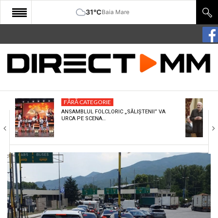
31°C
Baia Mare
START
COMUNITATE
EDITORIAL
FĂRĂ CATEGORIE
CULTURA
ANSAMBLUL FOLCLORIC „SĂLIȘTENII” VA
URCA PE SCENA…
ECONOMIE
SANATATE
SPORT
SPECIAL
POLITIC