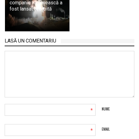
companie românească a
fost lansat în orbită
LASĂ UN COMENTARIU
*
NUME
*
EMAIL