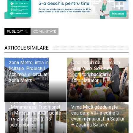
PUBLICAT ÎN:
COMUNITATE
ARTICOLE SIMILARE
Podul peste Săsar, din
zona Metro, intră în
Cinci locuri de muncă în
licitație. Proiectul
Baia Mare. Se caută
schimbă și circulația din
îngrijitori, bucătari și
zona Metro
administrator
Vișeu de Sus: Expoziția
„Maramureșul Tradițional
Vima Mică găzduiește
în Miniaturi și Artă” poate
cea de-a VIII-a ediție a
fi vizitată până în 15
evenimentului „Fiii Satului
septembrie
– Zestrea Satului”