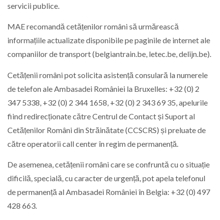
servicii publice.
MAE recomandă cetățenilor români să urmărească
informațiile actualizate disponibile pe paginile de internet ale
companiilor de transport (belgiantrain.be, letec.be, delijn.be).
Cetățenii români pot solicita asistență consulară la numerele
de telefon ale Ambasadei României la Bruxelles: +32 (0) 2
347 5338, +32 (0) 2 344 1658, +32 (0) 2 343 69 35, apelurile
fiind redirecționate către Centrul de Contact și Suport al
Cetățenilor Români din Străinătate (CCSCRS) și preluate de
către operatorii call center în regim de permanență.
De asemenea, cetățenii români care se confruntă cu o situație
dificilă, specială, cu caracter de urgență, pot apela telefonul
de permanență al Ambasadei României în Belgia: +32 (0) 497
428 663.