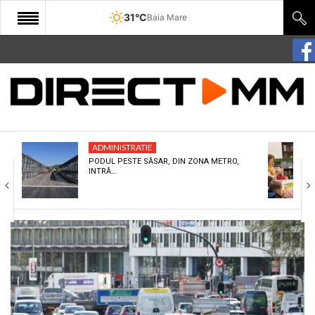
31°C
Baia Mare
START
COMUNITATE
EDITORIAL
ADMINISTRATIE
CULTURA
PODUL PESTE SĂSAR, DIN ZONA METRO,
INTRĂ…
ECONOMIE
SANATATE
SPORT
SPECIAL
POLITIC