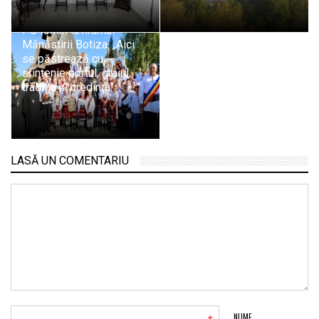
PS Iustin la hramul
Mănăstirii Botiza: „Aici
se păstrează cu
sfințenie portul, graiul,
tradiția și credința”
LASĂ UN COMENTARIU
NUME