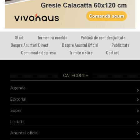
Start
Termeni si conditii
Politică de confidențialitate
Despre Anunturi Direct
Despre Anuntul Oficial
Publicitate
Comunicate de presa
Trimite o stire
Contact
CATEGORII +
Agenda
Editorial
Super
Licitatii
Anuntul oficial