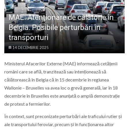
LIFE
MAE: Atenționare de călătorie în
Belgia. Posibile perturbări în
transporturi
14 DECEMBRIE 2025
Ministerul Afacerilor Externe (MAE) informează cetățenii
români care se află, tranzitează sau intenționează să
călătorească în Belgia că în 15 decembrie în regiunea
Wallonie – Bruxelles va avea loc o grevă generală, iar în 18
decembrie în Bruxelles este anunțată o amplă demonstrație
de protest a fermierilor.
În context, sunt preconizate perturbări ale traficului rutier și
ale transportului feroviar, precum și în funcționarea altor