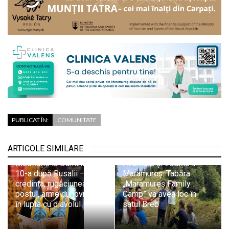
PUBLICAT ÎN:
COMUNITATE
ARTICOLE SIMILARE
Pr. Adrian Dobreanu:
Meditație la Duminica a
Aventură și tradiție în
10-a după Rusalii –
Maramureș: Tabăra
credința, rugăciunea și
„Maramureș Family
postul, arme duhovnicești
Camp” va avea loc în
în lupta cu diavolul
satul Breb