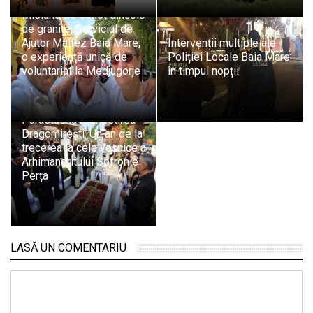
Misiune de suflet dincolo
de granițe: Serviciul de
Ajutor Maltez Baia Mare,
Intervenții multiple ale
o experiență unică de
Poliției Locale Baia Mare
voluntariat la Medjugorje
în timpul nopții
Parastas la Mănăstirea
Dragomirești: Un an de la
trecerea la cele veșnice a
Arhimandritului Sofronie
Perța
LASĂ UN COMENTARIU