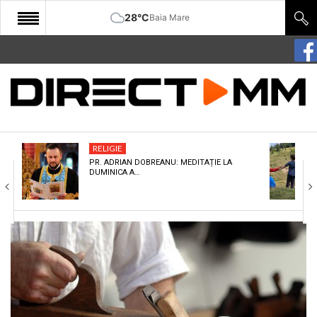
28°C
Baia Mare
START
COMUNITATE
EDITORIAL
RELIGIE
CULTURA
PR. ADRIAN DOBREANU: MEDITAȚIE LA
DUMINICA A…
ECONOMIE
SANATATE
SPORT
SPECIAL
POLITIC